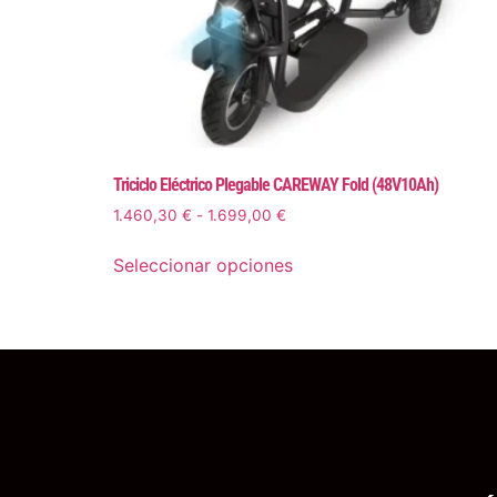
Triciclo Eléctrico Plegable CAREWAY Fold (48V10Ah)
1.460,30
€
-
1.699,00
€
Seleccionar opciones