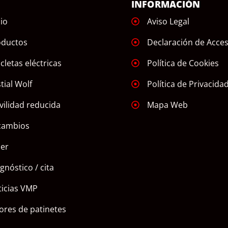
Ú
INFORMACIÓN
cio
Aviso Legal
oductos
Declaración de Acces
icletas eléctricas
Política de Cookies
tial Wolf
Política de Privacida
ilidad reducida
Mapa Web
cambios
ler
gnóstico / cita
icias VMP
ores de patinetes