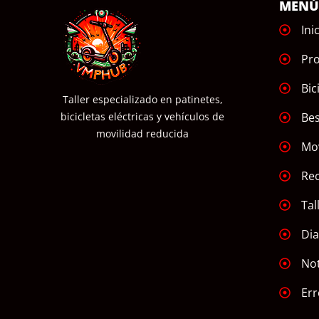
MEN
Ini
Pr
Bic
Taller especializado en patinetes,
Bes
bicicletas eléctricas y vehículos de
movilidad reducida
Mov
Re
Tal
Dia
Not
Err