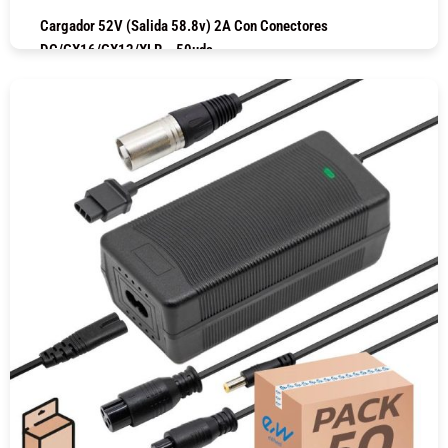
Cargador 52V (salida 58.8v) 2A Con Conectores
DC/GX16/GX12/XLR – 50uds
COMPRAR