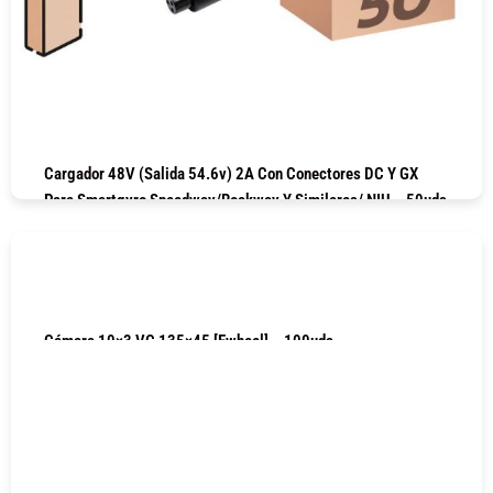
Cargador 48V (salida 54.6v) 2A Con Conectores DC Y GX
Para Smartgyro Speedway/Rockway Y Similares/ NIU – 50uds
COMPRAR
Cámara 10×3 VC 135×45 [Ewheel] – 100uds
COMPRAR