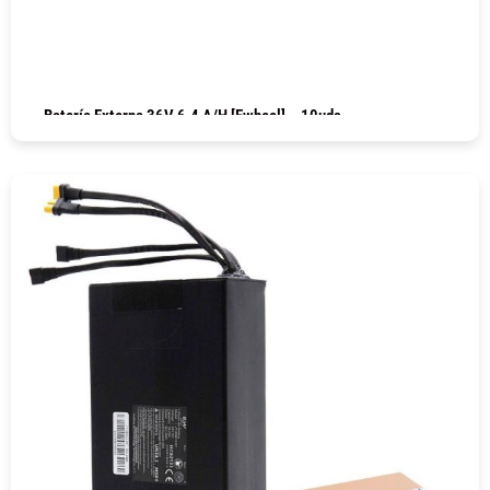
Batería Externa 36V 6.4 A/h [Ewheel] – 10uds
COMPRAR