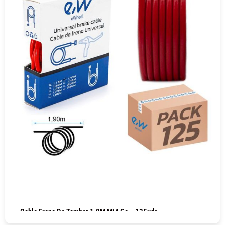
Cable Freno De Tambor 1.9M Mi4 Go – 125uds