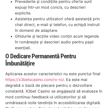
Prevederile și condițiile pentru oferte sunt
expuși într-un mod concis, cu descrieri
explicite.
Asistența pentru utilizatori oferă asistență prin
chat direct, e-mail și telefon, cu echipă instruit
în domenii de adaptare.
Ghidurile și lecțiile video conțin acum legende
în românește și descrieri audio pentru pașii
esențiali.
O Dedicare Permanentă Pentru
Îmbunătățire
Aplicarea acestor caracteristici nu este punctul final
https://x3betscasino.com/ro-ro/
. Ea este mai
degrabă o bază de plecare pentru o dezvoltare
constantă. X3bet Casino se angajează să evalueze în
mod continuu feedback-ul utilizatorilor și să
urmărească noile tendințe în accesibilizarea digitală.