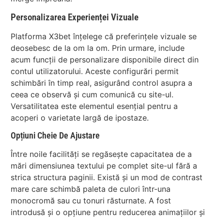
Personalizarea Experienței Vizuale
Platforma X3bet înțelege că preferințele vizuale se
deosebesc de la om la om. Prin urmare, include
acum funcții de personalizare disponibile direct din
contul utilizatorului. Aceste configurări permit
schimbări în timp real, asigurând control asupra a
ceea ce observă și cum comunică cu site-ul.
Versatilitatea este elementul esențial pentru a
acoperi o varietate largă de ipostaze.
Opțiuni Cheie De Ajustare
Între noile facilități se regăsește capacitatea de a
mări dimensiunea textului pe complet site-ul fără a
strica structura paginii. Există și un mod de contrast
mare care schimbă paleta de culori într-una
monocromă sau cu tonuri răsturnate. A fost
introdusă și o opțiune pentru reducerea animațiilor și