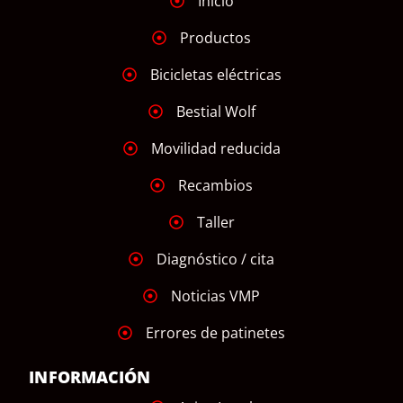
Inicio
Productos
Bicicletas eléctricas
Bestial Wolf
Movilidad reducida
Recambios
Taller
Diagnóstico / cita
Noticias VMP
Errores de patinetes
INFORMACIÓN