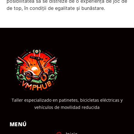
posibilitatea să se distreze de o experiență de joc de
de top, în condiții de egalitate și bunăstare.
Taller especializado en patinetes, bicicletas eléctricas y
vehículos de movilidad reducida
MENÚ