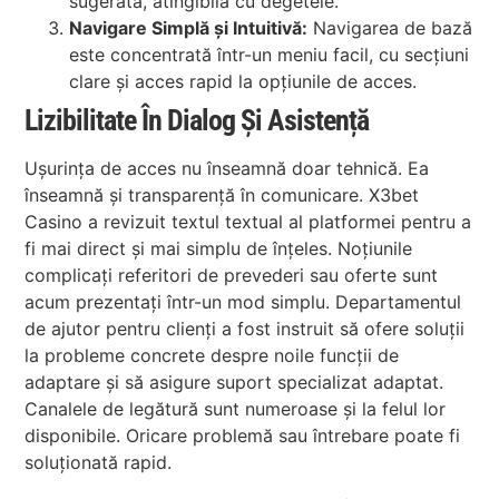
sugerată, atingibilă cu degetele.
Navigare Simplă și Intuitivă:
Navigarea de bază
este concentrată într-un meniu facil, cu secțiuni
clare și acces rapid la opțiunile de acces.
Lizibilitate În Dialog Și Asistență
Ușurința de acces nu înseamnă doar tehnică. Ea
înseamnă și transparență în comunicare. X3bet
Casino a revizuit textul textual al platformei pentru a
fi mai direct și mai simplu de înțeles. Noțiunile
complicați referitori de prevederi sau oferte sunt
acum prezentați într-un mod simplu. Departamentul
de ajutor pentru clienți a fost instruit să ofere soluții
la probleme concrete despre noile funcții de
adaptare și să asigure suport specializat adaptat.
Canalele de legătură sunt numeroase și la felul lor
disponibile. Oricare problemă sau întrebare poate fi
soluționată rapid.