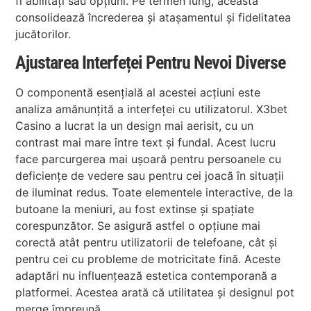
fi abilități sau opțiuni. Pe termen lung, aceasta
consolidează încrederea și atașamentul și fidelitatea
jucătorilor.
Ajustarea Interfeței Pentru Nevoi Diverse
O componentă esențială al acestei acțiuni este
analiza amănunțită a interfeței cu utilizatorul. X3bet
Casino a lucrat la un design mai aerisit, cu un
contrast mai mare între text și fundal. Acest lucru
face parcurgerea mai ușoară pentru persoanele cu
deficiențe de vedere sau pentru cei joacă în situații
de iluminat redus. Toate elementele interactive, de la
butoane la meniuri, au fost extinse și spațiate
corespunzător. Se asigură astfel o opțiune mai
corectă atât pentru utilizatorii de telefoane, cât și
pentru cei cu probleme de motricitate fină. Aceste
adaptări nu influențează estetica contemporană a
platformei. Acestea arată că utilitatea și designul pot
merge împreună.