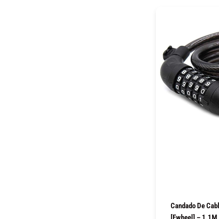
Candado De Cabl
[Ewheel] – 1.1M