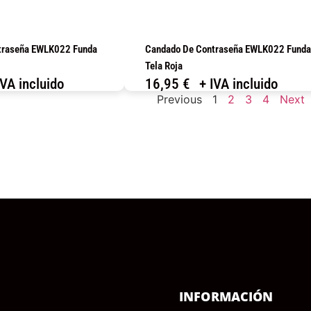
traseña EWLK022 Funda
Candado De Contraseña EWLK022 Funda
Tela Roja
IVA incluido
16,95
€
+ IVA incluido
Previous
1
2
3
4
Next
OMPRAR
COMPRAR
Ú
INFORMACIÓN