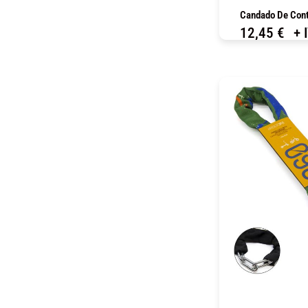
Candado De Con
12,45
€
+ 
C