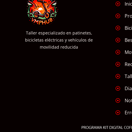
Ini
Pr
Bic
Taller especializado en patinetes,
Bes
bicicletas eléctricas y vehículos de
movilidad reducida
Mov
Re
Tal
Dia
Not
Err