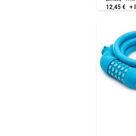
12,45
€
+ 
C