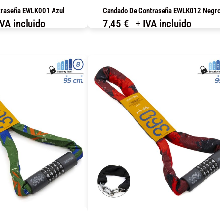
traseña EWLK001 Azul
Candado De Contraseña EWLK012 Negr
IVA incluido
7,45
€
+ IVA incluido
OMPRAR
COMPRAR