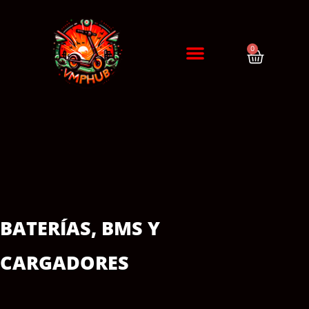
0
DIAGNÓSTICO / CITA
ERRORES DE PATINETES
BATERÍAS, BMS Y
CARGADORES