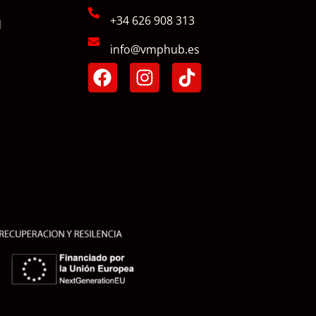
+34 626 908 313
d
info@vmphub.es