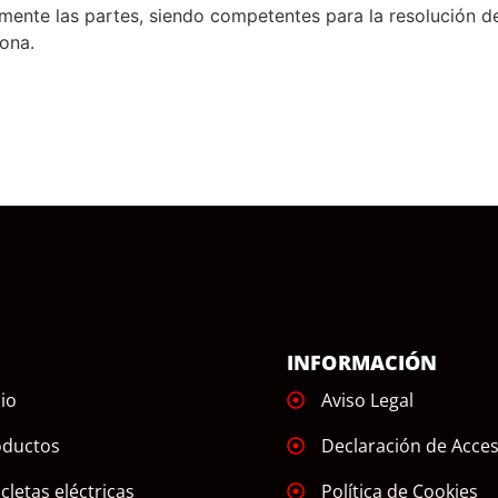
mente las partes, siendo competentes para la resolución d
lona.
Ú
INFORMACIÓN
cio
Aviso Legal
oductos
Declaración de Acces
icletas eléctricas
Política de Cookies