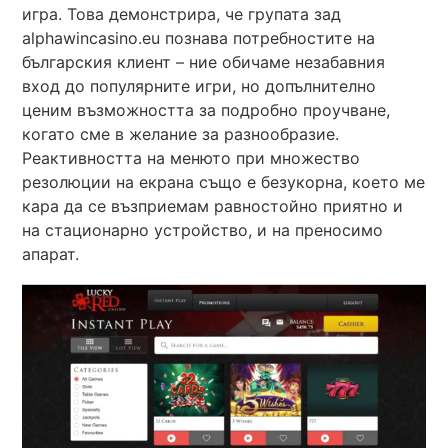
игра. Това демонстрира, че групата зад
alphawincasino.eu познава потребностите на
българския клиент – ние обичаме незабавния
вход до популярните игри, но допълнително
ценим възможността за подробно проучване,
когато сме в желание за разнообразие.
Реактивността на менюто при множество
резолюции на екрана също е безукорна, което ме
кара да се възприемам равностойно приятно и
на стационарно устройство, и на преносимо
апарат.