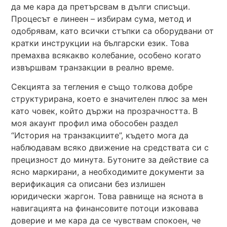
да ме кара да претърсвам в дълги списъци.
Процесът е линеен – избирам сума, метод и
одобрявам, като всички стъпки са оборудвани от
кратки инструкции на български език. Това
премахва всякакво колебание, особено когато
извършвам транзакции в реално време.
Секцията за тегления е също толкова добре
структурирана, което е значителен плюс за мен
като човек, който държи на прозрачността. В
моя акаунт профил има обособен раздел
“История на транзакциите”, където мога да
наблюдавам всяко движение на средствата си с
прецизност до минута. Бутоните за действие са
ясно маркирани, а необходимите документи за
верификация са описани без излишен
юридически жаргон. Това равнище на яснота в
навигацията на финансовите потоци изковава
доверие и ме кара да се чувствам спокоен, че