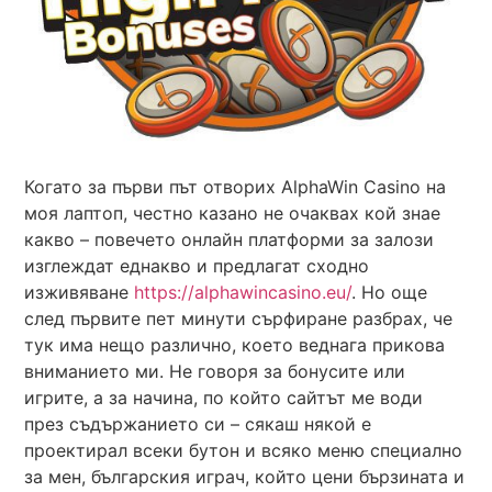
Когато за първи път отворих AlphaWin Casino на
моя лаптоп, честно казано не очаквах кой знае
какво – повечето онлайн платформи за залози
изглеждат еднакво и предлагат сходно
изживяване
https://alphawincasino.eu/
. Но още
след първите пет минути сърфиране разбрах, че
тук има нещо различно, което веднага прикова
вниманието ми. Не говоря за бонусите или
игрите, а за начина, по който сайтът ме води
през съдържанието си – сякаш някой е
проектирал всеки бутон и всяко меню специално
за мен, българския играч, който цени бързината и