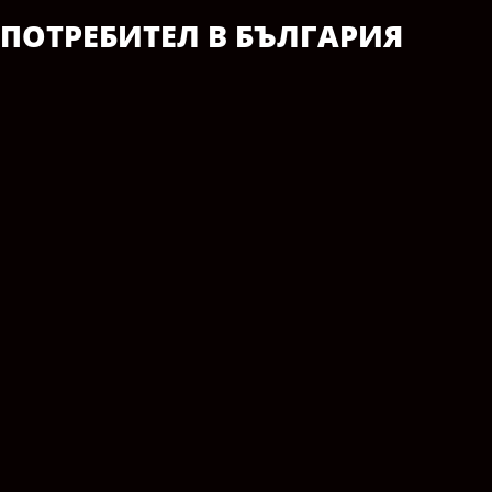
ПОТРЕБИТЕЛ В БЪЛГАРИЯ