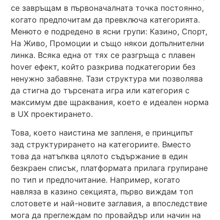
се завръщам в първоначалната точка постоянно,
когато предпочитам да превключа категорията.
Менюто е подредено в ясни групи: Казино, Спорт,
На Живо, Промоции и също някои допълнителни
линка. Всяка една от тях се разгръща с плавен
hover ефект, който разкрива подкатегории без
ненужно забавяне. Тази структура ми позволява
да стигна до търсената игра или категория с
максимум две щраквания, което е идеален норма
в UX проектирането.
Това, което наистина ме запленя, е принципът
зад структурирането на категориите. Вместо
това да натъпква цялото съдържание в един
безкраен списък, платформата прилага групиране
по тип и предпочитание. Например, когато
навляза в казино секцията, първо виждам топ
слотовете и най-новите заглавия, а впоследствие
мога да преглеждам по провайдър или начин на