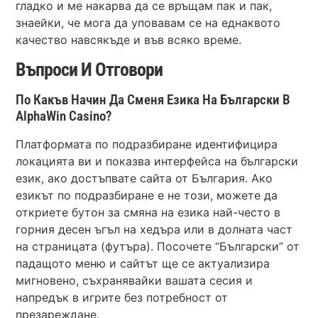
гладко и ме накарва да се връщам пак и пак,
знаейки, че мога да уповавам се на еднаквото
качество навсякъде и във всяко време.
Въпроси И Отговори
По Какъв Начин Да Сменя Езика На Български В
AlphaWin Casino?
Платформата по подразбиране идентифицира
локацията ви и показва интерфейса на български
език, ако достъпвате сайта от България. Ако
езикът по подразбиране е не този, можете да
откриете бутон за смяна на езика най-често в
горния десен ъгъл на хедъра или в долната част
на страницата (футъра). Посочете “Български” от
падащото меню и сайтът ще се актуализира
мигновено, съхранявайки вашата сесия и
напредък в игрите без потребност от
презареждане.