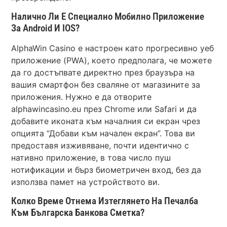
Налично Ли Е Специално Мобилно Приложение
За Android И IOS?
AlphaWin Casino е настроен като прогресивно уеб
приложение (PWA), което предполага, че можете
да го достъпвате директно през браузъра на
вашия смартфон без сваляне от магазините за
приложения. Нужно е да отворите
alphawincasino.eu през Chrome или Safari и да
добавите иконата към началния си екран чрез
опцията “Добави към начален екран”. Това ви
предоставя изживяване, почти идентично с
нативно приложение, в това число пуш
нотификации и бърз биометричен вход, без да
използва памет на устройството ви.
Колко Време Отнема Изтеглянето На Печалба
Към Българска Банкова Сметка?