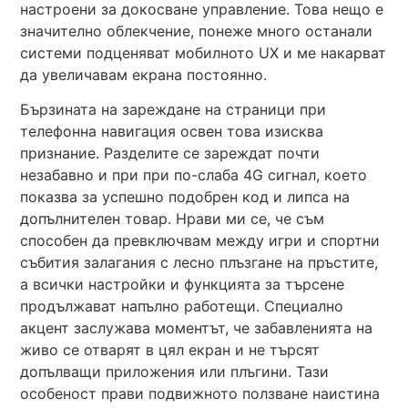
настроени за докосване управление. Това нещо е
значително облекчение, понеже много останали
системи подценяват мобилното UX и ме накарват
да увеличавам екрана постоянно.
Бързината на зареждане на страници при
телефонна навигация освен това изисква
признание. Разделите се зареждат почти
незабавно и при при по-слаба 4G сигнал, което
показва за успешно подобрен код и липса на
допълнителен товар. Нрави ми се, че съм
способен да превключвам между игри и спортни
събития залагания с лесно плъзгане на пръстите,
а всички настройки и функцията за търсене
продължават напълно работещи. Специално
акцент заслужава моментът, че забавленията на
живо се отварят в цял екран и не търсят
допълващи приложения или плъгини. Тази
особеност прави подвижното ползване наистина