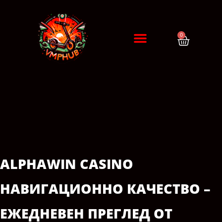
0
DIAGNÓSTICO / CITA
ERRORES DE PATINETES
ALPHAWIN CASINO
НАВИГАЦИОННО КАЧЕСТВО –
ЕЖЕДНЕВЕН ПРЕГЛЕД ОТ