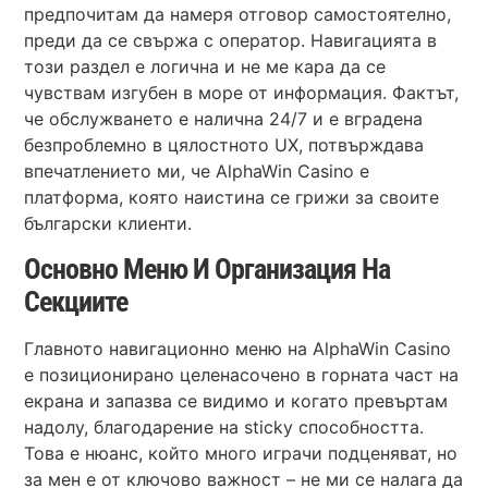
предпочитам да намеря отговор самостоятелно,
преди да се свържа с оператор. Навигацията в
този раздел е логична и не ме кара да се
чувствам изгубен в море от информация. Фактът,
че обслужването е налична 24/7 и е вградена
безпроблемно в цялостното UX, потвърждава
впечатлението ми, че AlphaWin Casino е
платформа, която наистина се грижи за своите
български клиенти.
Основно Меню И Организация На
Секциите
Главното навигационно меню на AlphaWin Casino
е позиционирано целенасочено в горната част на
екрана и запазва се видимо и когато превъртам
надолу, благодарение на sticky способността.
Това е нюанс, който много играчи подценяват, но
за мен е от ключово важност – не ми се налага да