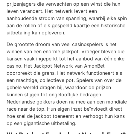
prijzenjagers die verwachten op een winst die hun
leven verandert. Het netwerk levert een
aanhoudende stroom van spanning, waarbij elke spin
aan de rollen of elk gespeeld kaartje een historische
uitbetaling kan opleveren.
De grootste droom van veel casinospelers is het
winnen van een enorme jackpot. Vroeger bleven die
kansen vaak ingeperkt tot het aanbod van één enkel
casino. Het Jackpot Network van AmonBet
doorbreekt die grens. Het netwerk functioneert als
een machtige, collectieve pot. Spelers van over de
gehele wereld dragen bij, waardoor de prijzen
kunnen stijgen tot ongelooflijke bedragen.
Nederlandse gokkers doen nu mee aan een mondiale
race naar de top. Hun eigen inzet beïnvloedt direct
hoe snel de jackpot toeneemt en verhoogt hun kans
op een gigantische uitbetaling.