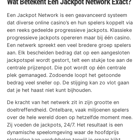
Wat Betekent Een Jackpot Network Exact?
Een Jackpot Network is een geavanceerd systeem
dat diverse online casino’s en hun spelers koppelt via
een reeks gedeelde progressieve jackpots. Klassieke
progressieve jackpots opereren maar bij één casino.
Een netwerk spreekt een veel bredere groep spelers
aan. Elk bescheiden bedrag dat op een aangesloten
jackpotspel wordt gestort, telt een stukje toe aan de
centrale prijzenpot. Die pot wordt op één centrale
plek gemanaged. Zodoende loopt het getoonde
bedrag veel sneller op. De stijging kan zo vlot gaan
dat je het haast niet kunt bijhouden.
De kracht van het netwerk zit in zijn grootte en
doeltreffendheid. Ontelbare, vaak miljoenen spelers
over de hele wereld doen op hetzelfde moment mee.
Zij voeden de jackpots, 24/7. Het resultaat is een
dynamische speelomgeving waar de hoofdprijs
plotseling kan verdubbelen terwijl je ernaar kijkt.