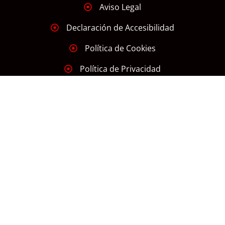
Aviso Legal
Declaración de Accesibilidad
Política de Cookies
Política de Privacidad
Mapa Web
CONTACTO
C. de Cartagena, 57, Salamanca, 28028 Madrid,
España
+34 626 908 313
info@vmphub.es