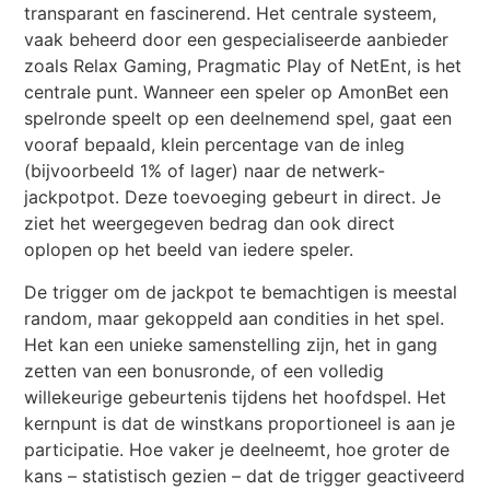
transparant en fascinerend. Het centrale systeem,
vaak beheerd door een gespecialiseerde aanbieder
zoals Relax Gaming, Pragmatic Play of NetEnt, is het
centrale punt. Wanneer een speler op AmonBet een
spelronde speelt op een deelnemend spel, gaat een
vooraf bepaald, klein percentage van de inleg
(bijvoorbeeld 1% of lager) naar de netwerk-
jackpotpot. Deze toevoeging gebeurt in direct. Je
ziet het weergegeven bedrag dan ook direct
oplopen op het beeld van iedere speler.
De trigger om de jackpot te bemachtigen is meestal
random, maar gekoppeld aan condities in het spel.
Het kan een unieke samenstelling zijn, het in gang
zetten van een bonusronde, of een volledig
willekeurige gebeurtenis tijdens het hoofdspel. Het
kernpunt is dat de winstkans proportioneel is aan je
participatie. Hoe vaker je deelneemt, hoe groter de
kans – statistisch gezien – dat de trigger geactiveerd