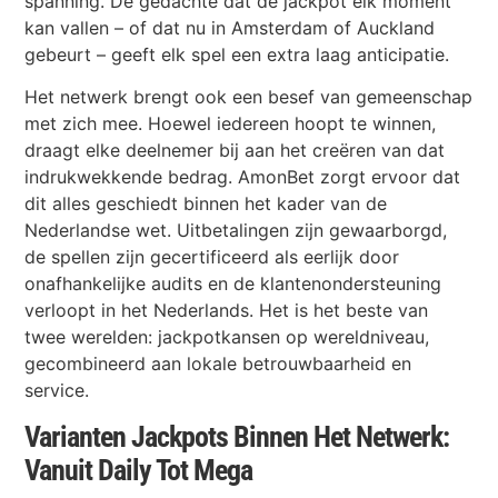
spanning. De gedachte dat de jackpot elk moment
kan vallen – of dat nu in Amsterdam of Auckland
gebeurt – geeft elk spel een extra laag anticipatie.
Het netwerk brengt ook een besef van gemeenschap
met zich mee. Hoewel iedereen hoopt te winnen,
draagt elke deelnemer bij aan het creëren van dat
indrukwekkende bedrag. AmonBet zorgt ervoor dat
dit alles geschiedt binnen het kader van de
Nederlandse wet. Uitbetalingen zijn gewaarborgd,
de spellen zijn gecertificeerd als eerlijk door
onafhankelijke audits en de klantenondersteuning
verloopt in het Nederlands. Het is het beste van
twee werelden: jackpotkansen op wereldniveau,
gecombineerd aan lokale betrouwbaarheid en
service.
Varianten Jackpots Binnen Het Netwerk:
Vanuit Daily Tot Mega