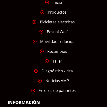
Inicio
Productos
Bicicletas eléctricas
Bestial Wolf
Movilidad reducida
Recambios
Taller
Diagnóstico / cita
Noticias VMP
Errores de patinetes
INFORMACIÓN