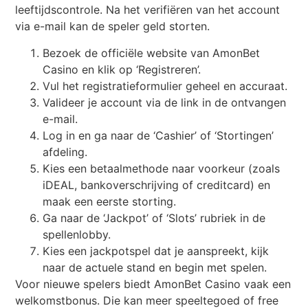
leeftijdscontrole. Na het verifiëren van het account
via e-mail kan de speler geld storten.
Bezoek de officiële website van AmonBet
Casino en klik op ‘Registreren’.
Vul het registratieformulier geheel en accuraat.
Valideer je account via de link in de ontvangen
e-mail.
Log in en ga naar de ‘Cashier’ of ‘Stortingen’
afdeling.
Kies een betaalmethode naar voorkeur (zoals
iDEAL, bankoverschrijving of creditcard) en
maak een eerste storting.
Ga naar de ‘Jackpot’ of ‘Slots’ rubriek in de
spellenlobby.
Kies een jackpotspel dat je aanspreekt, kijk
naar de actuele stand en begin met spelen.
Voor nieuwe spelers biedt AmonBet Casino vaak een
welkomstbonus. Die kan meer speeltegoed of free