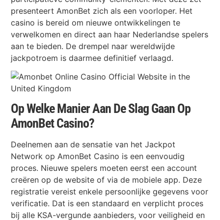
presenteert AmonBet zich als een voorloper. Het
casino is bereid om nieuwe ontwikkelingen te
verwelkomen en direct aan haar Nederlandse spelers
aan te bieden. De drempel naar wereldwijde
jackpotroem is daarmee definitief verlaagd.
Op Welke Manier Aan De Slag Gaan Op
AmonBet Casino?
Deelnemen aan de sensatie van het Jackpot
Network op AmonBet Casino is een eenvoudig
proces. Nieuwe spelers moeten eerst een account
creëren op de website of via de mobiele app. Deze
registratie vereist enkele persoonlijke gegevens voor
verificatie. Dat is een standaard en verplicht proces
bij alle KSA-vergunde aanbieders, voor veiligheid en