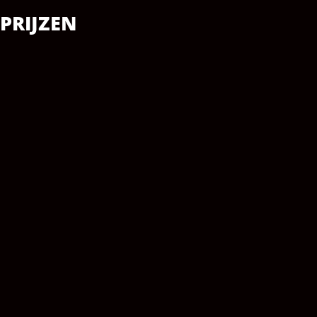
PRIJZEN