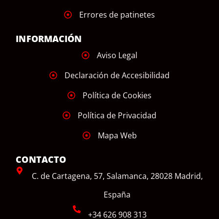
Errores de patinetes
INFORMACIÓN
Aviso Legal
Declaración de Accesibilidad
Política de Cookies
Política de Privacidad
Mapa Web
CONTACTO
C. de Cartagena, 57, Salamanca, 28028 Madrid,
España
+34 626 908 313