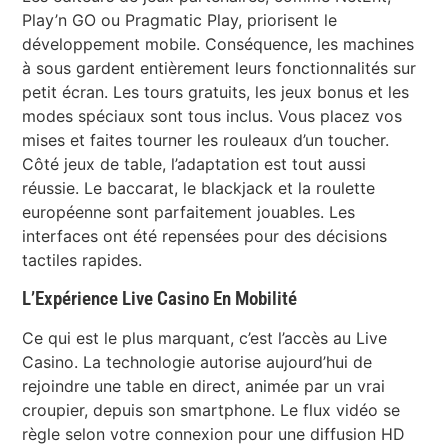
Play’n GO ou Pragmatic Play, priorisent le
développement mobile. Conséquence, les machines
à sous gardent entièrement leurs fonctionnalités sur
petit écran. Les tours gratuits, les jeux bonus et les
modes spéciaux sont tous inclus. Vous placez vos
mises et faites tourner les rouleaux d’un toucher.
Côté jeux de table, l’adaptation est tout aussi
réussie. Le baccarat, le blackjack et la roulette
européenne sont parfaitement jouables. Les
interfaces ont été repensées pour des décisions
tactiles rapides.
L’Expérience Live Casino En Mobilité
Ce qui est le plus marquant, c’est l’accès au Live
Casino. La technologie autorise aujourd’hui de
rejoindre une table en direct, animée par un vrai
croupier, depuis son smartphone. Le flux vidéo se
règle selon votre connexion pour une diffusion HD