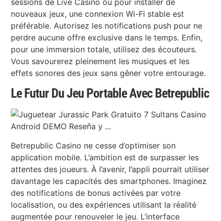
sessions de Live Casino ou pour installer de
nouveaux jeux, une connexion Wi-Fi stable est
préférable. Autorisez les notifications push pour ne
perdre aucune offre exclusive dans le temps. Enfin,
pour une immersion totale, utilisez des écouteurs.
Vous savourerez pleinement les musiques et les
effets sonores des jeux sans gêner votre entourage.
Le Futur Du Jeu Portable Avec Betrepublic
Betrepublic Casino ne cesse d’optimiser son
application mobile. L’ambition est de surpasser les
attentes des joueurs. À l’avenir, l’appli pourrait utiliser
davantage les capacités des smartphones. Imaginez
des notifications de bonus activées par votre
localisation, ou des expériences utilisant la réalité
augmentée pour renouveler le jeu. L’interface