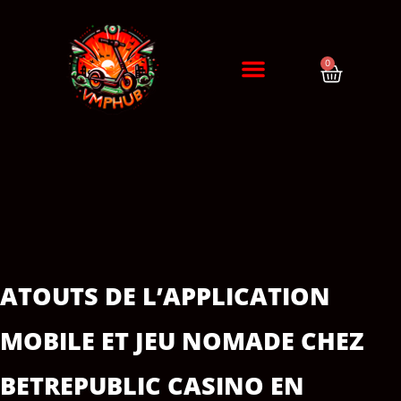
0
DIAGNÓSTICO / CITA
ERRORES DE PATINETES
ATOUTS DE L’APPLICATION
MOBILE ET JEU NOMADE CHEZ
BETREPUBLIC CASINO EN