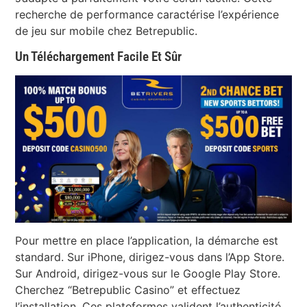
recherche de performance caractérise l’expérience
de jeu sur mobile chez Betrepublic.
Un Téléchargement Facile Et Sûr
Pour mettre en place l’application, la démarche est
standard. Sur iPhone, dirigez-vous dans l’App Store.
Sur Android, dirigez-vous sur le Google Play Store.
Cherchez “Betrepublic Casino” et effectuez
l’installation. Ces plateformes valident l’authenticité