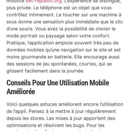
mobilité
bet-republic.org
. L’expérience se distingue,
plus privée. Le téléphone est un objet que vous
contrôlez intimement. Le toucher sur une machine à
sous donne une sensation plus immédiate que le clic
d’une souris. Vous avez la possibilité de choisir le
mode portrait ou paysage selon votre confort.
Pratique, l’application emploie souvent très peu de
données mobiles qu’une navigation sur le site et est
moins gourmande en batterie. Elle encourage aussi
des sessions de jeu spontanées, courtes, qui se
glissent facilement dans la journée.
Conseils Pour Une Utilisation Mobile
Améliorée
Voici quelques astuces améliorent encore l’utilisation
de l’appli. Pensez à la mettre à jour régulièrement
depuis les stores. Les mises à jour apportent des
optimisations et résolvent les bugs. Pour les