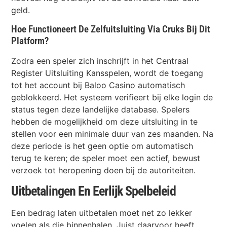
geld.
Hoe Functioneert De Zelfuitsluiting Via Cruks Bij Dit
Platform?
Zodra een speler zich inschrijft in het Centraal
Register Uitsluiting Kansspelen, wordt de toegang
tot het account bij Baloo Casino automatisch
geblokkeerd. Het systeem verifieert bij elke login de
status tegen deze landelijke database. Spelers
hebben de mogelijkheid om deze uitsluiting in te
stellen voor een minimale duur van zes maanden. Na
deze periode is het geen optie om automatisch
terug te keren; de speler moet een actief, bewust
verzoek tot heropening doen bij de autoriteiten.
Uitbetalingen En Eerlijk Spelbeleid
Een bedrag laten uitbetalen moet net zo lekker
voelen als die binnenhalen. Juist daarvoor heeft