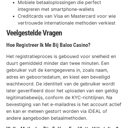
Mobiele betaaloplossingen die perfect
integreren met smartphone-wallets
Creditcards van Visa en Mastercard voor wie
vertrouwde internationale methoden verkiest
Veelgestelde Vragen
Hoe Registreer Ik Me Bij Baloo Casino?
Het registratieproces is gebouwd voor snelheid en
duurt gemiddeld minder dan twee minuten. Een
gebruiker vult de kerngegevens in, zoals naam,
adres en geboortedatum, en kiest een beveiligd
wachtwoord. De identiteit van de gebruiker wordt
later geverifieerd door het uploaden van een geldig
legitimatiebewijs, conform de KYC-richtlijnen. Na
bevestiging van het e-mailadres is het account actief
en kan er meteen gestort worden via iDEAL of
andere aangeboden betaalmethoden.