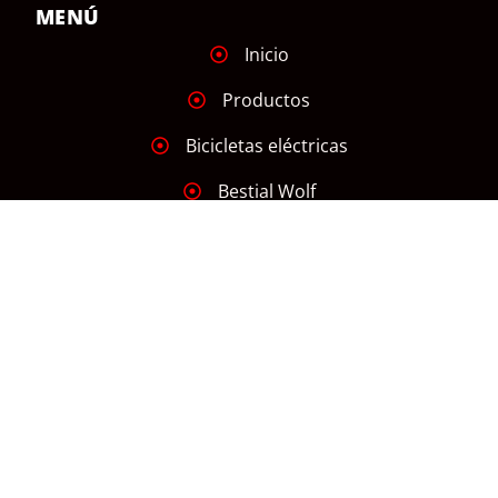
MENÚ
Inicio
Productos
Bicicletas eléctricas
Bestial Wolf
Movilidad reducida
Recambios
Taller
Diagnóstico / cita
Noticias VMP
Errores de patinetes