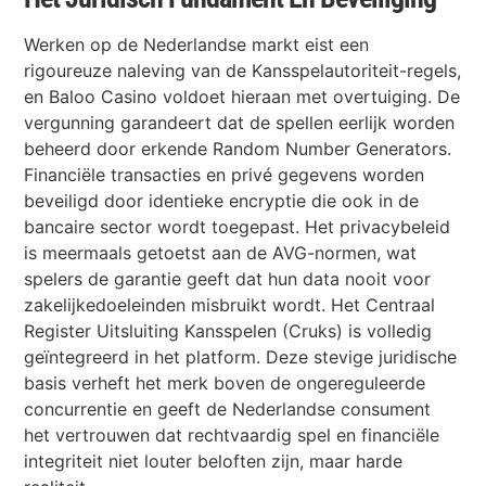
Werken op de Nederlandse markt eist een
rigoureuze naleving van de Kansspelautoriteit-regels,
en Baloo Casino voldoet hieraan met overtuiging. De
vergunning garandeert dat de spellen eerlijk worden
beheerd door erkende Random Number Generators.
Financiële transacties en privé gegevens worden
beveiligd door identieke encryptie die ook in de
bancaire sector wordt toegepast. Het privacybeleid
is meermaals getoetst aan de AVG-normen, wat
spelers de garantie geeft dat hun data nooit voor
zakelijkedoeleinden misbruikt wordt. Het Centraal
Register Uitsluiting Kansspelen (Cruks) is volledig
geïntegreerd in het platform. Deze stevige juridische
basis verheft het merk boven de ongereguleerde
concurrentie en geeft de Nederlandse consument
het vertrouwen dat rechtvaardig spel en financiële
integriteit niet louter beloften zijn, maar harde