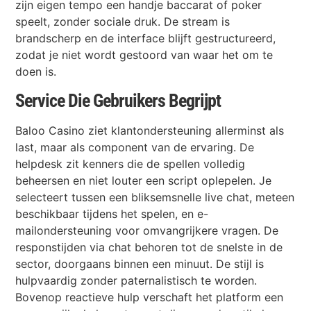
zijn eigen tempo een handje baccarat of poker
speelt, zonder sociale druk. De stream is
brandscherp en de interface blijft gestructureerd,
zodat je niet wordt gestoord van waar het om te
doen is.
Service Die Gebruikers Begrijpt
Baloo Casino ziet klantondersteuning allerminst als
last, maar als component van de ervaring. De
helpdesk zit kenners die de spellen volledig
beheersen en niet louter een script oplepelen. Je
selecteert tussen een bliksemsnelle live chat, meteen
beschikbaar tijdens het spelen, en e-
mailondersteuning voor omvangrijkere vragen. De
responstijden via chat behoren tot de snelste in de
sector, doorgaans binnen een minuut. De stijl is
hulpvaardig zonder paternalistisch te worden.
Bovenop reactieve hulp verschaft het platform een