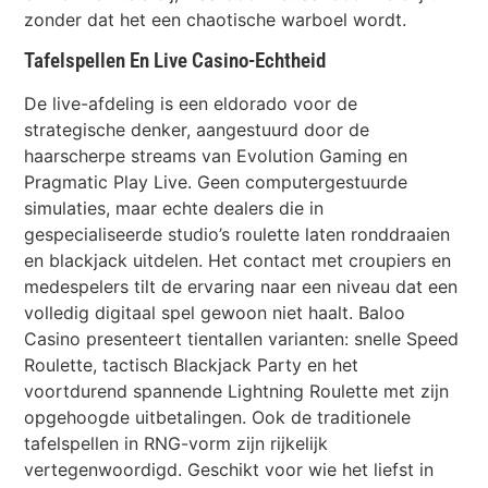
zonder dat het een chaotische warboel wordt.
Tafelspellen En Live Casino-Echtheid
De live-afdeling is een eldorado voor de
strategische denker, aangestuurd door de
haarscherpe streams van Evolution Gaming en
Pragmatic Play Live. Geen computergestuurde
simulaties, maar echte dealers die in
gespecialiseerde studio’s roulette laten ronddraaien
en blackjack uitdelen. Het contact met croupiers en
medespelers tilt de ervaring naar een niveau dat een
volledig digitaal spel gewoon niet haalt. Baloo
Casino presenteert tientallen varianten: snelle Speed
Roulette, tactisch Blackjack Party en het
voortdurend spannende Lightning Roulette met zijn
opgehoogde uitbetalingen. Ook de traditionele
tafelspellen in RNG-vorm zijn rijkelijk
vertegenwoordigd. Geschikt voor wie het liefst in