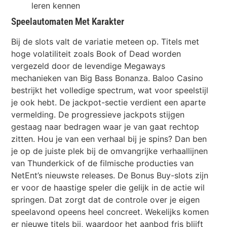
leren kennen
Speelautomaten Met Karakter
Bij de slots valt de variatie meteen op. Titels met
hoge volatiliteit zoals Book of Dead worden
vergezeld door de levendige Megaways
mechanieken van Big Bass Bonanza. Baloo Casino
bestrijkt het volledige spectrum, wat voor speelstijl
je ook hebt. De jackpot-sectie verdient een aparte
vermelding. De progressieve jackpots stijgen
gestaag naar bedragen waar je van gaat rechtop
zitten. Hou je van een verhaal bij je spins? Dan ben
je op de juiste plek bij de omvangrijke verhaallijnen
van Thunderkick of de filmische producties van
NetEnt’s nieuwste releases. De Bonus Buy-slots zijn
er voor de haastige speler die gelijk in de actie wil
springen. Dat zorgt dat de controle over je eigen
speelavond opeens heel concreet. Wekelijks komen
er nieuwe titels bij, waardoor het aanbod fris blijft