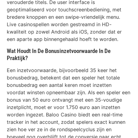
verouderde titels. De user interface is
geoptimaliseerd voor touchscreenbediening, met
bredere knoppen en een swipe-vriendelijk menu.
Live casinospellen worden gestreamd in HD-
kwaliteit op zowel Android als iOS, zonder dat er
een aparte app binnengehaald hoeft te worden.
Wat Houdt In De Bonusinzetvoorwaarde In De
Praktijk?
Een inzetvoorwaarde, bijvoorbeeld 35 keer het
bonusbedrag, betekent dat een speler het totale
bonusbedrag een aantal keren moet inzetten
voordat winsten opneembaar zijn. Als een speler een
bonus van 50 euro ontvangt met een 35-voudige
inzetplicht, moet er voor 1.750 euro aan inzetten
worden ingezet. Baloo Casino biedt een real-time
tracker in het account, zodat spelers exact kunnen
zien hoe ver ze in de rondspeelcyclus zijn en
hoeveel nog overblijft tot de conversie naar echt