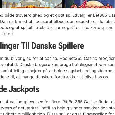
ed både troværdighed og et godt spiludvalg, er Bet365 Casi
 Danmark med et licenseret tilbud, der respekterer de lokale
kpots og et spilbibliotek, der har noget for alle. For dig s
sikkert.
inger Til Danske Spillere
om du bliver glad for et casino. Hos Bet365 Casino arbejder
ventetid. Danske brugere kan bruge betalingsmetoder som 
konomiafdeling arbejder på at holde sagsbehandlingstiderne 
ndene til, at mange danskere foretrækker at blive hos os.
de Jackpots
af casinooplevelsen for flere. På Bet365 Casino finder du
på tværs af netværket, indtil en heldig vinder trækker den s
udbetale millionbeløb. Disse spil er også tilgængelige for d