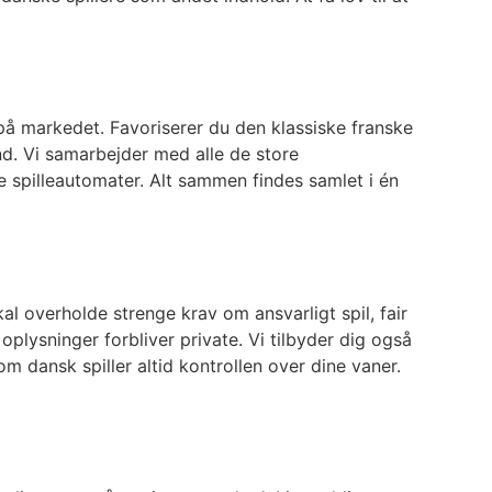
 på markedet. Favoriserer du den klassiske franske
ind. Vi samarbejder med alle de store
te spilleautomater. Alt sammen findes samlet i én
l overholde strenge krav om ansvarligt spil, fair
oplysninger forbliver private. Vi tilbyder dig også
 dansk spiller altid kontrollen over dine vaner.