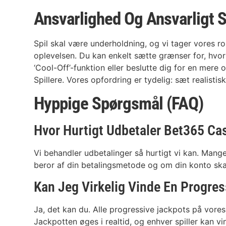
Ansvarlighed Og Ansvarligt S
Spil skal være underholdning, og vi tager vores ro
oplevelsen. Du kan enkelt sætte grænser for, hvor
‘Cool-Off’-funktion eller beslutte dig for en mer
Spillere. Vores opfordring er tydelig: sæt realist
Hyppige Spørgsmål (FAQ)
Hvor Hurtigt Udbetaler Bet365 Ca
Vi behandler udbetalinger så hurtigt vi kan. Mange
beror af din betalingsmetode og om din konto skal
Kan Jeg Virkelig Vinde En Progre
Ja, det kan du. Alle progressive jackpots på vore
Jackpotten øges i realtid, og enhver spiller kan vin