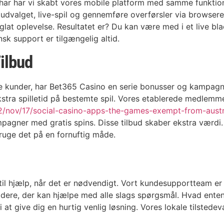
har har vi skabt vores mobile platform med samme funktio
piludvalget, live-spil og gennemføre overførsler via browse
glat oplevelse. Resultatet er? Du kan være med i et live bla
k support er tilgængelig altid.
ilbud
te kunder, har Bet365 Casino en serie bonusser og kampagne
tra spilletid på bestemte spil. Vores etablerede medlemmer 
2/nov/17/social-casino-apps-the-games-exempt-from-aust
agner med gratis spins. Disse tilbud skaber ekstra værdi. D
ruge det på en fornuftig måde.
l hjælp, når det er nødvendigt. Vort kundesupportteam er t
dere, der kan hjælpe med alle slags spørgsmål. Hvad enten
i at give dig en hurtig venlig løsning. Vores lokale tilsted