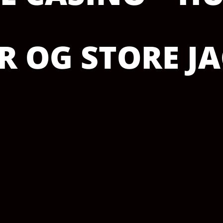
 OG STORE JA