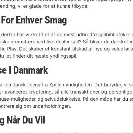
nding, vi er glade for at kunne tilbyde.
k For Enhver Smag
 derfor har vi skabt et af de mest udbredte spilbiblioteker
ntiske atmosfære ved live dealer spil? Så bliver du dækket 
atic Play. Det skaber et konstant tilskud af nye og veludfør
du let finder dit næste yndlingsspil.
se I Danmark
en dansk licens fra Spillemyndigheden. Det betyder, vi ska
r avanceret kryptering, så alle transaktioner og personlige 
ause-muligheder og selvudelukkelse. På den måde har du som
entrere sig om underholdningen.
g Når Du Vil