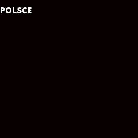
POLSCE