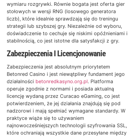
wymiaru rozgrywki. Równie bogata jest oferta gier
stołowych w wersji RNG (losowego generatora
liczb), które idealnie sprawdzają się do treningu
strategii lub szybszej gry. Niezależnie od wyboru,
doświadczenie to cechuje się niskimi opóźnieniami i
stabilnością, co jest istotne dla satysfakcji z gry.
Zabezpieczenia I Licencjonowanie
Zabezpieczenia jest absolutnym priorytetem
Betonred Casino i jest niewątpliwy fundament jego
działalności
betonredkasyno.org.pl
. Platforma
operuje zgodnie z normami i posiada aktualną
licencję wydaną przez Curacao eGaming, co jest
potwierdzeniem, że jej działania znajdują się pod
nadzorowi i mają spełniać wymagane standardy. W
praktyce wiąże się to używaniem
najnowocześniejszych technologii szyfrowania SSL,
które ochraniają wszystkie dane przesyłane między