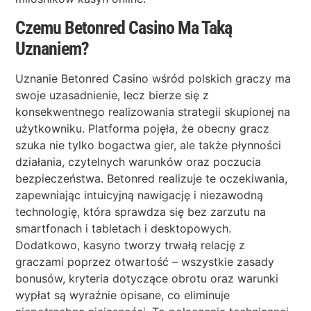
Czemu Betonred Casino Ma Taką
Uznaniem?
Uznanie Betonred Casino wśród polskich graczy ma
swoje uzasadnienie, lecz bierze się z
konsekwentnego realizowania strategii skupionej na
użytkowniku. Platforma pojęła, że obecny gracz
szuka nie tylko bogactwa gier, ale także płynności
działania, czytelnych warunków oraz poczucia
bezpieczeństwa. Betonred realizuje te oczekiwania,
zapewniając intuicyjną nawigację i niezawodną
technologię, która sprawdza się bez zarzutu na
smartfonach i tabletach i desktopowych.
Dodatkowo, kasyno tworzy trwałą relację z
graczami poprzez otwartość – wszystkie zasady
bonusów, kryteria dotyczące obrotu oraz warunki
wypłat są wyraźnie opisane, co eliminuje