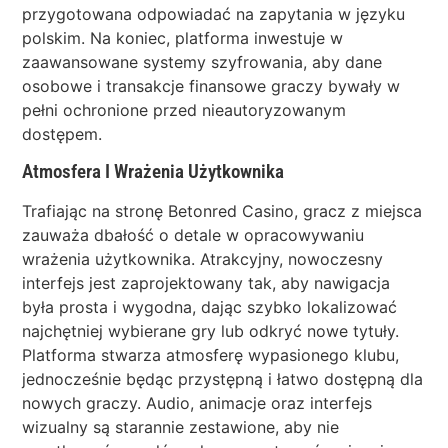
przygotowana odpowiadać na zapytania w języku
polskim. Na koniec, platforma inwestuje w
zaawansowane systemy szyfrowania, aby dane
osobowe i transakcje finansowe graczy bywały w
pełni ochronione przed nieautoryzowanym
dostępem.
Atmosfera I Wrażenia Użytkownika
Trafiając na stronę Betonred Casino, gracz z miejsca
zauważa dbałość o detale w opracowywaniu
wrażenia użytkownika. Atrakcyjny, nowoczesny
interfejs jest zaprojektowany tak, aby nawigacja
była prosta i wygodna, dając szybko lokalizować
najchętniej wybierane gry lub odkryć nowe tytuły.
Platforma stwarza atmosferę wypasionego klubu,
jednocześnie będąc przystępną i łatwo dostępną dla
nowych graczy. Audio, animacje oraz interfejs
wizualny są starannie zestawione, aby nie