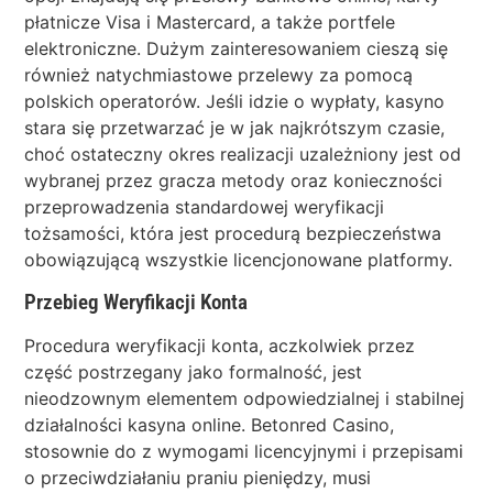
płatnicze Visa i Mastercard, a także portfele
elektroniczne. Dużym zainteresowaniem cieszą się
również natychmiastowe przelewy za pomocą
polskich operatorów. Jeśli idzie o wypłaty, kasyno
stara się przetwarzać je w jak najkrótszym czasie,
choć ostateczny okres realizacji uzależniony jest od
wybranej przez gracza metody oraz konieczności
przeprowadzenia standardowej weryfikacji
tożsamości, która jest procedurą bezpieczeństwa
obowiązującą wszystkie licencjonowane platformy.
Przebieg Weryfikacji Konta
Procedura weryfikacji konta, aczkolwiek przez
część postrzegany jako formalność, jest
nieodzownym elementem odpowiedzialnej i stabilnej
działalności kasyna online. Betonred Casino,
stosownie do z wymogami licencyjnymi i przepisami
o przeciwdziałaniu praniu pieniędzy, musi