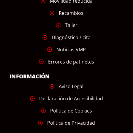
Movilidad reducida
Recambios
Taller
Diagnóstico / cita
Noticias VMP
Errores de patinetes
INFORMACIÓN
Aviso Legal
Declaración de Accesibilidad
Política de Cookies
Política de Privacidad