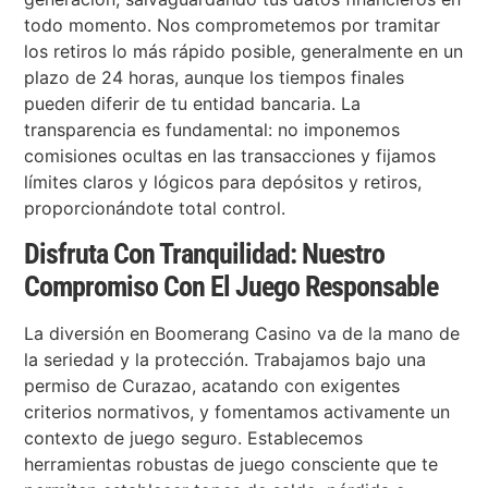
todo momento. Nos comprometemos por tramitar
los retiros lo más rápido posible, generalmente en un
plazo de 24 horas, aunque los tiempos finales
pueden diferir de tu entidad bancaria. La
transparencia es fundamental: no imponemos
comisiones ocultas en las transacciones y fijamos
límites claros y lógicos para depósitos y retiros,
proporcionándote total control.
Disfruta Con Tranquilidad: Nuestro
Compromiso Con El Juego Responsable
La diversión en Boomerang Casino va de la mano de
la seriedad y la protección. Trabajamos bajo una
permiso de Curazao, acatando con exigentes
criterios normativos, y fomentamos activamente un
contexto de juego seguro. Establecemos
herramientas robustas de juego consciente que te