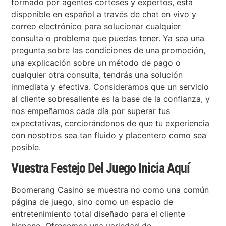
formado por agentes corteses y expertos, está
disponible en español a través de chat en vivo y
correo electrónico para solucionar cualquier
consulta o problema que puedas tener. Ya sea una
pregunta sobre las condiciones de una promoción,
una explicación sobre un método de pago o
cualquier otra consulta, tendrás una solución
inmediata y efectiva. Consideramos que un servicio
al cliente sobresaliente es la base de la confianza, y
nos empeñamos cada día por superar tus
expectativas, cerciorándonos de que tu experiencia
con nosotros sea tan fluido y placentero como sea
posible.
Vuestra Festejo Del Juego Inicia Aquí
Boomerang Casino se muestra no como una común
página de juego, sino como un espacio de
entretenimiento total diseñado para el cliente