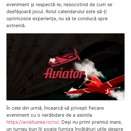
eveniment și respectă-le, nesocotind de cum se
desfășoară jocul. Rolul calendarului este să-ți
optimizeze experiența, nu să te conducă spre
extremă.
În cele din urmă, încearcă să privești fiecare
eveniment cu o nerăbdare de a asimila
https://aviatiunea.ro/ro/
. Deși nu primi premiul mare,
un turneu bun îți poate furniza învățături utile despre