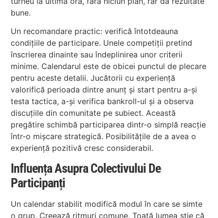
turneu la ultima oră, fără niciun plan, rar dă rezultate
bune.
Un recomandare practic: verifică întotdeauna
condițiile de participare. Unele competiții pretind
înscrierea dinainte sau îndeplinirea unor criterii
minime. Calendarul este de obicei punctul de plecare
pentru aceste detalii. Jucătorii cu experiență
valorifică perioada dintre anunț și start pentru a-și
testa tactica, a-și verifica bankroll-ul și a observa
discuțiile din comunitate pe subiect. Această
pregătire schimbă participarea dintr-o simplă reacție
într-o mișcare strategică. Posibilitățile de a avea o
experiență pozitivă cresc considerabil.
Influența Asupra Colectivului De
Participanți
Un calendar stabilit modifică modul în care se simte
o grup. Creează ritmuri comune. Toată lumea știe că