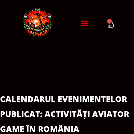
0
DIAGNÓSTICO / CITA
ERRORES DE PATINETES
CALENDARUL EVENIMENTELOR
PUBLICAT: ACTIVITĂȚI AVIATOR
GAME ÎN ROMÂNIA