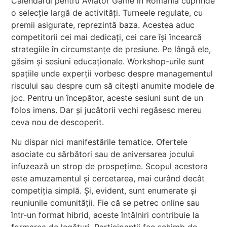
Calendarul pentru Aviator Game în România cuprinde
o selecție largă de activități. Turneele regulate, cu
premii asigurate, reprezintă baza. Acestea aduc
competitorii cei mai dedicați, cei care își încearcă
strategiile în circumstanțe de presiune. Pe lângă ele,
găsim și sesiuni educaționale. Workshop-urile sunt
spațiile unde experții vorbesc despre managementul
riscului sau despre cum să citești anumite modele de
joc. Pentru un începător, aceste sesiuni sunt de un
folos imens. Dar și jucătorii vechi regăsesc mereu
ceva nou de descoperit.
Nu dispar nici manifestările tematice. Ofertele
asociate cu sărbători sau de aniversarea jocului
infuzează un strop de prospețime. Scopul acestora
este amuzamentul și cercetarea, mai curând decât
competiția simplă. Și, evident, sunt enumerate și
reuniunile comunității. Fie că se petrec online sau
într-un format hibrid, aceste întâlniri contribuie la
formarea de legături. Participanții fac schimb de