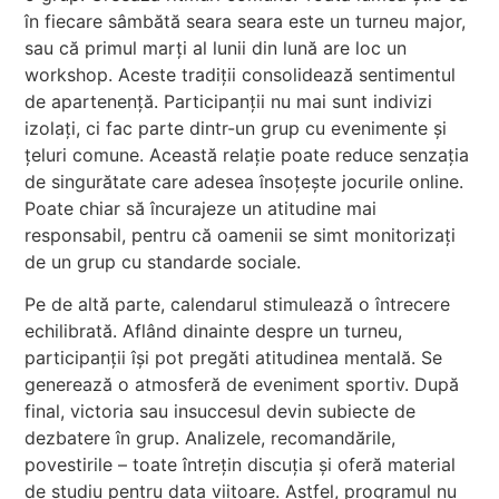
în fiecare sâmbătă seara seara este un turneu major,
sau că primul marți al lunii din lună are loc un
workshop. Aceste tradiții consolidează sentimentul
de apartenență. Participanții nu mai sunt indivizi
izolați, ci fac parte dintr-un grup cu evenimente și
țeluri comune. Această relație poate reduce senzația
de singurătate care adesea însoțește jocurile online.
Poate chiar să încurajeze un atitudine mai
responsabil, pentru că oamenii se simt monitorizați
de un grup cu standarde sociale.
Pe de altă parte, calendarul stimulează o întrecere
echilibrată. Aflând dinainte despre un turneu,
participanții își pot pregăti atitudinea mentală. Se
generează o atmosferă de eveniment sportiv. După
final, victoria sau insuccesul devin subiecte de
dezbatere în grup. Analizele, recomandările,
povestirile – toate întrețin discuția și oferă material
de studiu pentru data viitoare. Astfel, programul nu