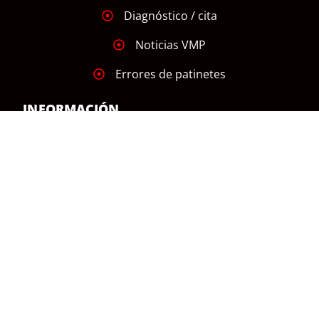
Diagnóstico / cita
Noticias VMP
Errores de patinetes
INFORMACIÓN
Aviso Legal
Declaración de Accesibilidad
Política de Cookies
Política de Privacidad
Mapa Web
CONTACTO
C. de Cartagena, 57, Salamanca, 28028 Madrid,