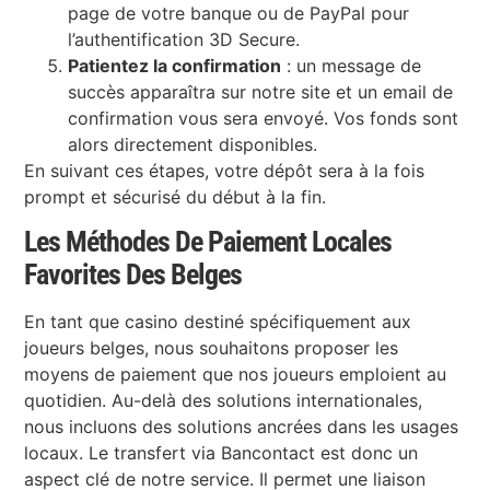
page de votre banque ou de PayPal pour
l’authentification 3D Secure.
Patientez la confirmation
: un message de
succès apparaîtra sur notre site et un email de
confirmation vous sera envoyé. Vos fonds sont
alors directement disponibles.
En suivant ces étapes, votre dépôt sera à la fois
prompt et sécurisé du début à la fin.
Les Méthodes De Paiement Locales
Favorites Des Belges
En tant que casino destiné spécifiquement aux
joueurs belges, nous souhaitons proposer les
moyens de paiement que nos joueurs emploient au
quotidien. Au-delà des solutions internationales,
nous incluons des solutions ancrées dans les usages
locaux. Le transfert via Bancontact est donc un
aspect clé de notre service. Il permet une liaison