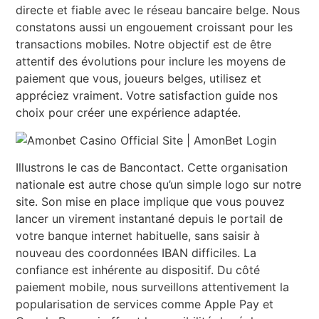
directe et fiable avec le réseau bancaire belge. Nous
constatons aussi un engouement croissant pour les
transactions mobiles. Notre objectif est de être
attentif des évolutions pour inclure les moyens de
paiement que vous, joueurs belges, utilisez et
appréciez vraiment. Votre satisfaction guide nos
choix pour créer une expérience adaptée.
Illustrons le cas de Bancontact. Cette organisation
nationale est autre chose qu’un simple logo sur notre
site. Son mise en place implique que vous pouvez
lancer un virement instantané depuis le portail de
votre banque internet habituelle, sans saisir à
nouveau des coordonnées IBAN difficiles. La
confiance est inhérente au dispositif. Du côté
paiement mobile, nous surveillons attentivement la
popularisation de services comme Apple Pay et