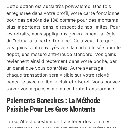
Cette option est aussi très polyvalente. Une fois
enregistrée dans votre profil, votre carte fonctionne
pour des dépôts de 10€ comme pour des montants
plus importants, dans le respect de nos limites. Pour
les retraits, nous appliquons généralement la règle
du “retour à la carte d’origine”. Cela veut dire que
vos gains sont renvoyés vers la carte utilisée pour le
dépôt, une mesure anti-fraude standard. Vos gains
reviennent ainsi directement dans votre poche, par
un canal que vous contrôlez. Autre avantage :
chaque transaction sera visible sur votre relevé
bancaire avec un libellé clair et discret. Vous pouvez
suivre vos dépenses de jeu en toute transparence.
Paiements Bancaires : La Méthode
Paisible Pour Les Gros Montants
Lorsqu’il est question de transférer des sommes