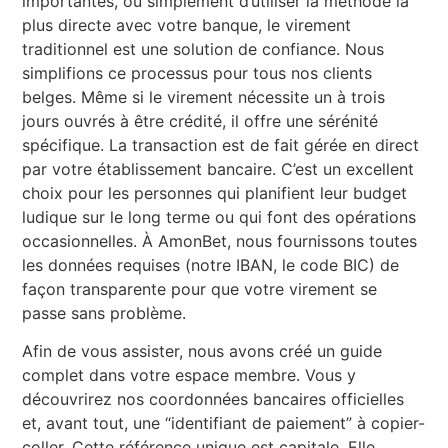
importantes, ou simplement d’utiliser la méthode la
plus directe avec votre banque, le virement
traditionnel est une solution de confiance. Nous
simplifions ce processus pour tous nos clients
belges. Même si le virement nécessite un à trois
jours ouvrés à être crédité, il offre une sérénité
spécifique. La transaction est de fait gérée en direct
par votre établissement bancaire. C’est un excellent
choix pour les personnes qui planifient leur budget
ludique sur le long terme ou qui font des opérations
occasionnelles. À AmonBet, nous fournissons toutes
les données requises (notre IBAN, le code BIC) de
façon transparente pour que votre virement se
passe sans problème.
Afin de vous assister, nous avons créé un guide
complet dans votre espace membre. Vous y
découvrirez nos coordonnées bancaires officielles
et, avant tout, une “identifiant de paiement” à copier-
coller. Cette référence unique est capitale. Elle