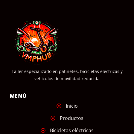
Taller especializado en patinetes, bicicletas eléctricas y
vehículos de movilidad reducida
MENÚ
Inicio
Productos
Bicicletas eléctricas