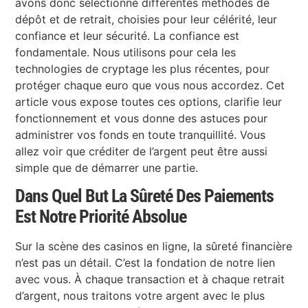
avons donc sélectionné différentes méthodes de
dépôt et de retrait, choisies pour leur célérité, leur
confiance et leur sécurité. La confiance est
fondamentale. Nous utilisons pour cela les
technologies de cryptage les plus récentes, pour
protéger chaque euro que vous nous accordez. Cet
article vous expose toutes ces options, clarifie leur
fonctionnement et vous donne des astuces pour
administrer vos fonds en toute tranquillité. Vous
allez voir que créditer de l’argent peut être aussi
simple que de démarrer une partie.
Dans Quel But La Sûreté Des Paiements
Est Notre Priorité Absolue
Sur la scène des casinos en ligne, la sûreté financière
n’est pas un détail. C’est la fondation de notre lien
avec vous. À chaque transaction et à chaque retrait
d’argent, nous traitons votre argent avec le plus