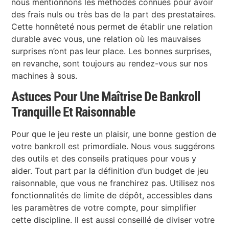
nous mentionnons les méthodes connues pour avoir
des frais nuls ou très bas de la part des prestataires.
Cette honnêteté nous permet de établir une relation
durable avec vous, une relation où les mauvaises
surprises n’ont pas leur place. Les bonnes surprises,
en revanche, sont toujours au rendez-vous sur nos
machines à sous.
Astuces Pour Une Maîtrise De Bankroll
Tranquille Et Raisonnable
Pour que le jeu reste un plaisir, une bonne gestion de
votre bankroll est primordiale. Nous vous suggérons
des outils et des conseils pratiques pour vous y
aider. Tout part par la définition d’un budget de jeu
raisonnable, que vous ne franchirez pas. Utilisez nos
fonctionnalités de limite de dépôt, accessibles dans
les paramètres de votre compte, pour simplifier
cette discipline. Il est aussi conseillé de diviser votre