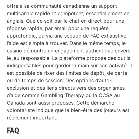
offre à sa communauté canadienne un support
multicanale rapide et compétent, essentiellement en
anglais. Que ce soit par le chat en direct pour une
réponse rapide, par email pour une requête
approfondie, ou via une section de FAQ exhaustive,
l’aide est simple à trouver. Dans le même temps, le
casino démontre un engagement authentique envers
le jeu responsable. La plateforme propose des outils
indispensables pour garder la main sur son activité. Il
est possible de fixer des limites de dépôt, de perte
ou de temps de session. Des options d’auto-
exclusion et des liens directs vers des organismes
d’aide comme Gambling Therapy ou la CCSA au
Canada sont aussi proposés. Cette démarche
volontariste indique que le bien-être des joueurs est
réellement important.
FAQ