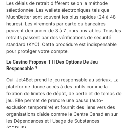
Les délais de retrait diffèrent selon la méthode
sélectionnée. Les wallets électroniques tels que
MuchBetter sont souvent les plus rapides (24 à 48
heures). Les virements par carte ou bancaires
peuvent demander de 3 à 7 jours ouvrables. Tous les
retraits passent par des vérifications de sécurité
standard (KYC). Cette procédure est indispensable
pour protéger votre compte.
Le Casino Propose-T-Il Des Options De Jeu
Responsable ?
Oui, Jet4Bet prend le jeu responsable au sérieux. La
plateforme donne accès à des outils comme la
fixation de limites de dépôt, de perte et de temps de
jeu. Elle permet de prendre une pause (auto-
exclusion temporaire) et fournit des liens vers des
organisations d’aide comme le Centre Canadien sur
les Dépendances et l’Usage de Substances
(CCDUS).