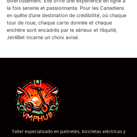
divertissement. Elle offre une expérience en ligne à
la fois sereine et passionnante. Pour les Canadiens
en quête d’une destination de crédibilité, où chaque
tour de roue, chaque carte donnée et chaque
enchère sont encadrés par le sérieux et l’équité,
Jet4Bet incarne un choix avisé.
Taller especializado en patinetes, bicicletas eléctricas y