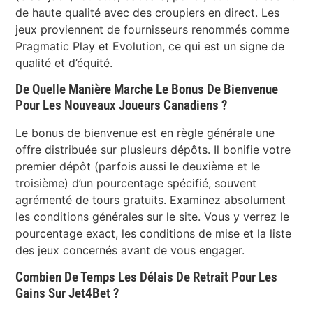
de haute qualité avec des croupiers en direct. Les
jeux proviennent de fournisseurs renommés comme
Pragmatic Play et Evolution, ce qui est un signe de
qualité et d’équité.
De Quelle Manière Marche Le Bonus De Bienvenue
Pour Les Nouveaux Joueurs Canadiens ?
Le bonus de bienvenue est en règle générale une
offre distribuée sur plusieurs dépôts. Il bonifie votre
premier dépôt (parfois aussi le deuxième et le
troisième) d’un pourcentage spécifié, souvent
agrémenté de tours gratuits. Examinez absolument
les conditions générales sur le site. Vous y verrez le
pourcentage exact, les conditions de mise et la liste
des jeux concernés avant de vous engager.
Combien De Temps Les Délais De Retrait Pour Les
Gains Sur Jet4Bet ?