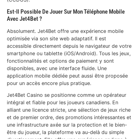
Est-Il Possible De Jouer Sur Mon Téléphone Mobile
Avec Jet4Bet ?
Absolument. Jet4Bet offre une expérience mobile
optimisée via son site web adaptatif. Il est
accessible directement depuis le navigateur de votre
smartphone ou tablette (iOS/Android). Tous les jeux,
fonctionnalités et options de paiement y sont
disponibles, avec une interface fluide. Une
application mobile dédiée peut aussi être proposée
pour un accès encore plus pratique.
Jet4Bet Casino se positionne comme un opérateur
intégral et fiable pour les joueurs canadiens. En
alliant une licence stricte, une sélection de jeux riche
et de premier ordre, des promotions intéressantes et
une infrastructure axée sur la protection et le bien-
être du joueur, la plateforme va au-delà du simple