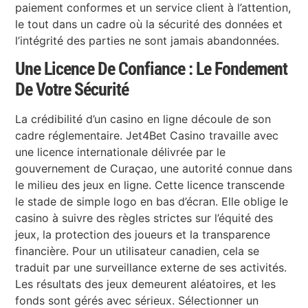
paiement conformes et un service client à l’attention,
le tout dans un cadre où la sécurité des données et
l’intégrité des parties ne sont jamais abandonnées.
Une Licence De Confiance : Le Fondement
De Votre Sécurité
La crédibilité d’un casino en ligne découle de son
cadre réglementaire. Jet4Bet Casino travaille avec
une licence internationale délivrée par le
gouvernement de Curaçao, une autorité connue dans
le milieu des jeux en ligne. Cette licence transcende
le stade de simple logo en bas d’écran. Elle oblige le
casino à suivre des règles strictes sur l’équité des
jeux, la protection des joueurs et la transparence
financière. Pour un utilisateur canadien, cela se
traduit par une surveillance externe de ses activités.
Les résultats des jeux demeurent aléatoires, et les
fonds sont gérés avec sérieux. Sélectionner un