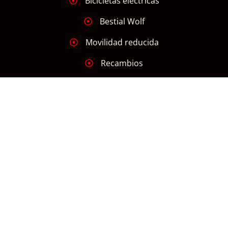
Bicicletas eléctricas
Bestial Wolf
Movilidad reducida
Recambios
Taller
Diagnóstico / cita
Noticias VMP
Errores de patinetes
INFORMACIÓN
Aviso Legal
Declaración de Accesibilidad