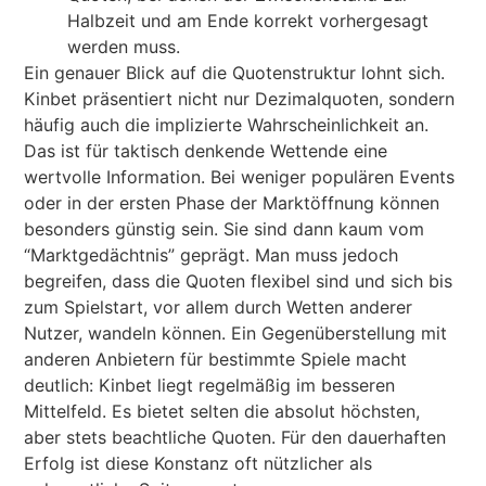
Halbzeit und am Ende korrekt vorhergesagt
werden muss.
Ein genauer Blick auf die Quotenstruktur lohnt sich.
Kinbet präsentiert nicht nur Dezimalquoten, sondern
häufig auch die implizierte Wahrscheinlichkeit an.
Das ist für taktisch denkende Wettende eine
wertvolle Information. Bei weniger populären Events
oder in der ersten Phase der Marktöffnung können
besonders günstig sein. Sie sind dann kaum vom
“Marktgedächtnis” geprägt. Man muss jedoch
begreifen, dass die Quoten flexibel sind und sich bis
zum Spielstart, vor allem durch Wetten anderer
Nutzer, wandeln können. Ein Gegenüberstellung mit
anderen Anbietern für bestimmte Spiele macht
deutlich: Kinbet liegt regelmäßig im besseren
Mittelfeld. Es bietet selten die absolut höchsten,
aber stets beachtliche Quoten. Für den dauerhaften
Erfolg ist diese Konstanz oft nützlicher als