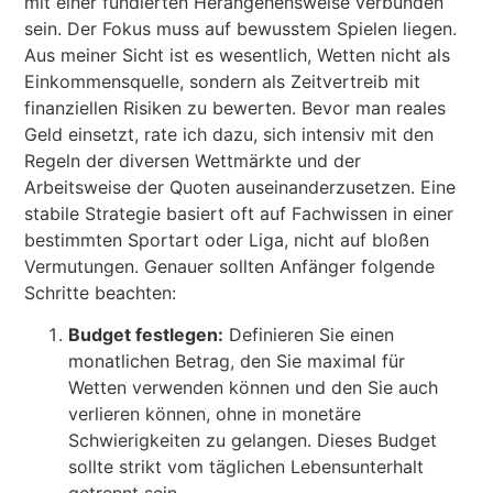
mit einer fundierten Herangehensweise verbunden
sein. Der Fokus muss auf bewusstem Spielen liegen.
Aus meiner Sicht ist es wesentlich, Wetten nicht als
Einkommensquelle, sondern als Zeitvertreib mit
finanziellen Risiken zu bewerten. Bevor man reales
Geld einsetzt, rate ich dazu, sich intensiv mit den
Regeln der diversen Wettmärkte und der
Arbeitsweise der Quoten auseinanderzusetzen. Eine
stabile Strategie basiert oft auf Fachwissen in einer
bestimmten Sportart oder Liga, nicht auf bloßen
Vermutungen. Genauer sollten Anfänger folgende
Schritte beachten:
Budget festlegen:
Definieren Sie einen
monatlichen Betrag, den Sie maximal für
Wetten verwenden können und den Sie auch
verlieren können, ohne in monetäre
Schwierigkeiten zu gelangen. Dieses Budget
sollte strikt vom täglichen Lebensunterhalt