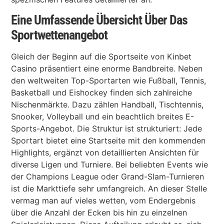
Eine Umfassende Übersicht Über Das
Sportwettenangebot
Gleich der Beginn auf die Sportseite von Kinbet
Casino präsentiert eine enorme Bandbreite. Neben
den weltweiten Top-Sportarten wie Fußball, Tennis,
Basketball und Eishockey finden sich zahlreiche
Nischenmärkte. Dazu zählen Handball, Tischtennis,
Snooker, Volleyball und ein beachtlich breites E-
Sports-Angebot. Die Struktur ist strukturiert: Jede
Sportart bietet eine Startseite mit den kommenden
Highlights, ergänzt von detaillierten Ansichten für
diverse Ligen und Turniere. Bei beliebten Events wie
der Champions League oder Grand-Slam-Turnieren
ist die Markttiefe sehr umfangreich. An dieser Stelle
vermag man auf vieles wetten, vom Endergebnis
über die Anzahl der Ecken bis hin zu einzelnen