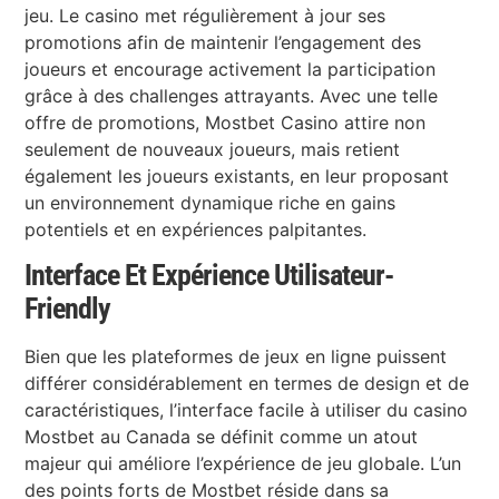
jeu. Le casino met régulièrement à jour ses
promotions afin de maintenir l’engagement des
joueurs et encourage activement la participation
grâce à des challenges attrayants. Avec une telle
offre de promotions, Mostbet Casino attire non
seulement de nouveaux joueurs, mais retient
également les joueurs existants, en leur proposant
un environnement dynamique riche en gains
potentiels et en expériences palpitantes.
Interface Et Expérience Utilisateur-
Friendly
Bien que les plateformes de jeux en ligne puissent
différer considérablement en termes de design et de
caractéristiques, l’interface facile à utiliser du casino
Mostbet au Canada se définit comme un atout
majeur qui améliore l’expérience de jeu globale. L’un
des points forts de Mostbet réside dans sa