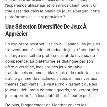
l’expérience utilisateur et le service client jouent un
rôle essentiel dans le plaisir de jouer. Pourquoi cette
plateforme est-elle si populaire ?
Une Sélection Diversifiée De Jeux À
Apprécier
En explorant Mostbet Casino au Canada, les joueurs
trouvent une sélection étendue de jeux répondant à
un large éventail de préférences et de niveaux de
compétence. La plateforme se distingue par son
offre diversifiée, incluant des jeux de table
traditionnels comme le blackjack et la roulette, ainsi
qu’une gamme de machines à sous immersives aux
thèmes captivants. Ce vaste choix garantit que les
joueurs, débutants comme aguerris, trouveront des
jeux appropriés à leurs intérêts et à leur expertise.
De plus, l’engagement de Mostbet envers les