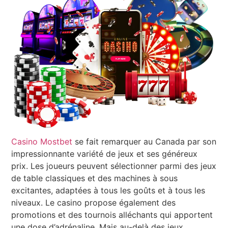
Casino Mostbet
se fait remarquer au Canada par son
impressionnante variété de jeux et ses généreux
prix. Les joueurs peuvent sélectionner parmi des jeux
de table classiques et des machines à sous
excitantes, adaptées à tous les goûts et à tous les
niveaux. Le casino propose également des
promotions et des tournois alléchants qui apportent
une dose d’adrénaline. Mais au-delà des jeux,