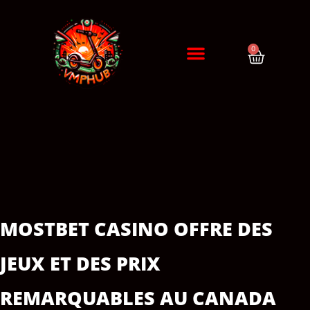
0
DIAGNÓSTICO / CITA
ERRORES DE PATINETES
MOSTBET CASINO OFFRE DES
JEUX ET DES PRIX
REMARQUABLES AU CANADA