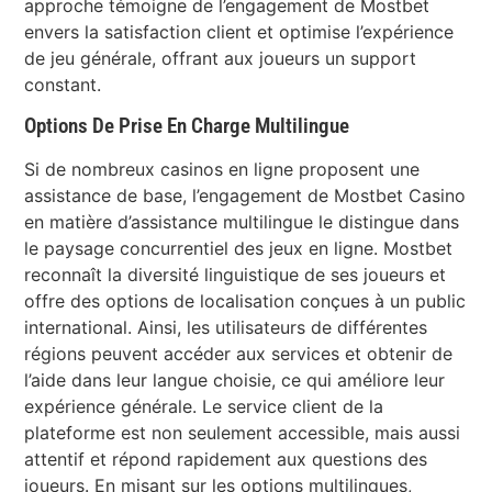
approche témoigne de l’engagement de Mostbet
envers la satisfaction client et optimise l’expérience
de jeu générale, offrant aux joueurs un support
constant.
Options De Prise En Charge Multilingue
Si de nombreux casinos en ligne proposent une
assistance de base, l’engagement de Mostbet Casino
en matière d’assistance multilingue le distingue dans
le paysage concurrentiel des jeux en ligne. Mostbet
reconnaît la diversité linguistique de ses joueurs et
offre des options de localisation conçues à un public
international. Ainsi, les utilisateurs de différentes
régions peuvent accéder aux services et obtenir de
l’aide dans leur langue choisie, ce qui améliore leur
expérience générale. Le service client de la
plateforme est non seulement accessible, mais aussi
attentif et répond rapidement aux questions des
joueurs. En misant sur les options multilingues,