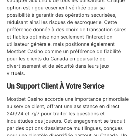
s’adapter aux choix de tous les utilisateurs. Chaque
option est rigoureusement vérifiée pour sa
possibilité à garantir des opérations sécurisées,
réduisant ainsi les risques de escroquerie. Cette
préférence donnée à des choix de transaction sûres
et fiables optimise non seulement l’interaction
utilisateur générale, mais positionne également
Mostbet Casino comme un préférence de fiabilité
pour les clients du Canada en poursuite de
divertissement et de sécurité dans leurs jeux
virtuels.
Un Support Client À Votre Service
Mostbet Casino accorde une importance primordiale
au service client, offrant une assistance en direct
24h/24 et 7j/7 pour traiter les questions et
inquiétudes des joueurs. Cet engagement se traduit
par des options d’assistance multilingues, conçues
pour une clientèle diversifiée partout au Canada. Un