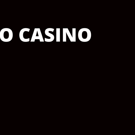
O CASINO