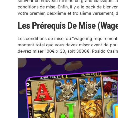
souvent un nouveau titre ou un grand classique. 
conditions de mise. Enfin, il y a le pack de bien
votre premier, deuxième et troisième versement, d
Les Prérequis De Mise (Wage
Les conditions de mise, ou “wagering requirements”, s
montant total que vous devez miser avant de pou
devrez miser 100€ x 30, soit 3000€. Posido Casino