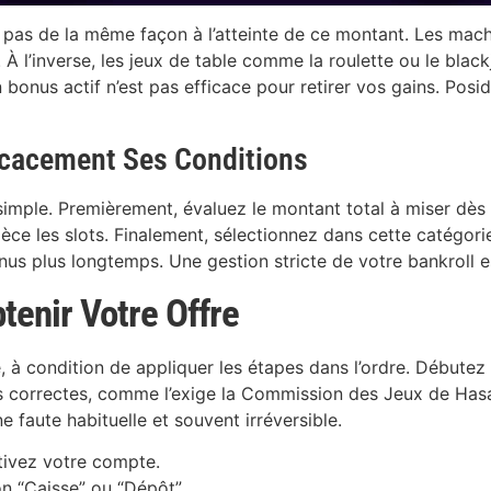
t pas de la même façon à l’atteinte de ce montant. Les ma
 À l’inverse, les jeux de table comme la roulette ou le bla
onus actif n’est pas efficace pour retirer vos gains. Posid
icacement Ses Conditions
mple. Premièrement, évaluez le montant total à miser dès q
pèce les slots. Finalement, sélectionnez dans cette catégor
onus plus longtemps. Une gestion stricte de votre bankroll 
tenir Votre Offre
é, à condition de appliquer les étapes dans l’ordre. Débute
s correctes, comme l’exige la Commission des Jeux de Hasa
ne faute habituelle et souvent irréversible.
tivez votre compte.
on “Caisse” ou “Dépôt”.