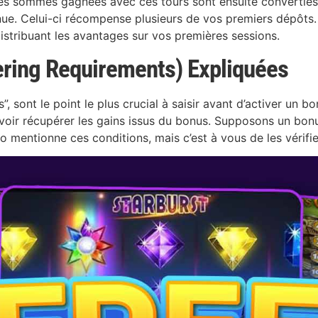
Les sommes gagnées avec ces tours sont ensuite converties 
venue. Celui-ci récompense plusieurs de vos premiers dépôts
istribuant les avantages sur vos premières sessions.
ring Requirements) Expliquées
ont le point le plus crucial à saisir avant d’activer un bonus.
voir récupérer les gains issus du bonus. Supposons un bon
 mentionne ces conditions, mais c’est à vous de les vérifie