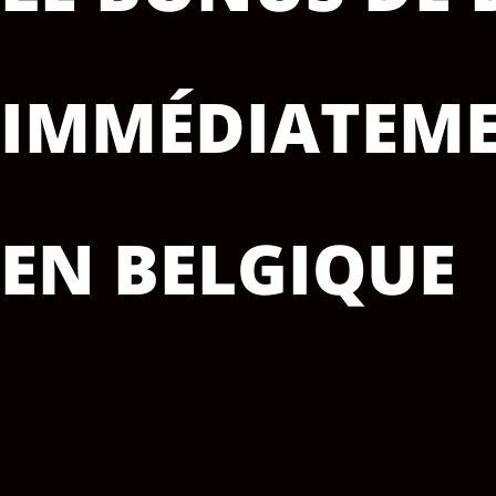
IMMÉDIATEME
EN BELGIQUE