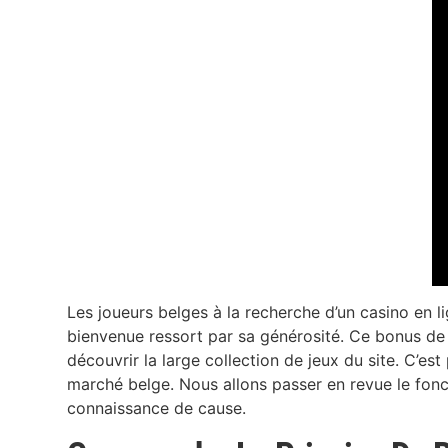
Les joueurs belges à la recherche d’un casino en li
bienvenue ressort par sa générosité. Ce bonus de 
découvrir la large collection de jeux du site. C’est
marché belge. Nous allons passer en revue le fonc
connaissance de cause.