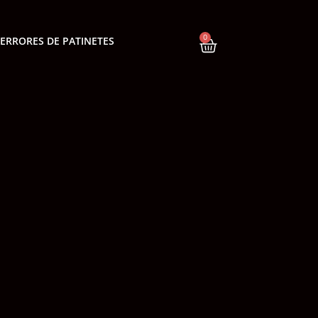
0
ERRORES DE PATINETES
L