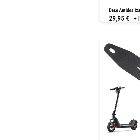
Base Antidesliza
29,95
€
+ 
C