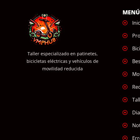
MEN
Ini
Pr
Bic
Taller especializado en patinetes,
Bes
bicicletas eléctricas y vehículos de
movilidad reducida
Mov
Re
Tal
Dia
Not
Err