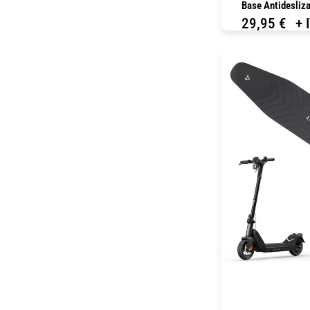
Base Antidesliza
29,95
€
+ 
C