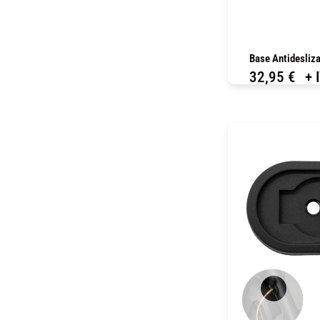
Base Antidesliz
32,95
€
+ 
C