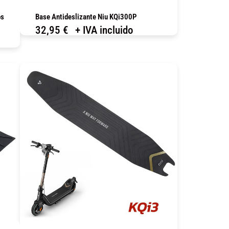
os
Base Antideslizante Niu KQi300P
32,95
€
+ IVA incluido
COMPRAR