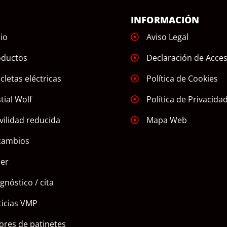
Ú
INFORMACIÓN
cio
Aviso Legal
oductos
Declaración de Acces
icletas eléctricas
Política de Cookies
tial Wolf
Política de Privacida
ilidad reducida
Mapa Web
cambios
ler
gnóstico / cita
icias VMP
ores de patinetes