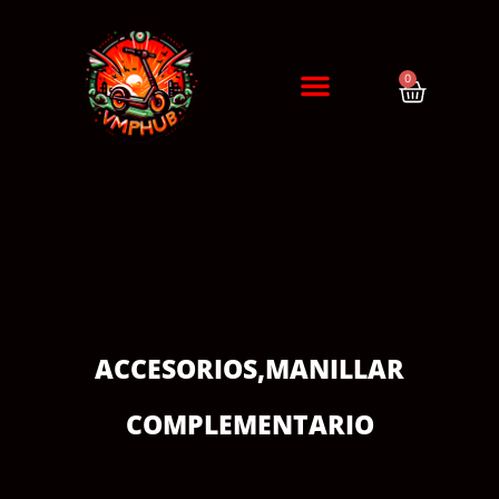
0
DIAGNÓSTICO / CITA
ERRORES DE PATINETES
ACCESORIOS
,
MANILLAR
COMPLEMENTARIO