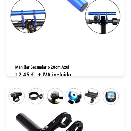
Manillar Secundario 20cm Azul
12,45
€
+ IVA incluido
COMPRAR