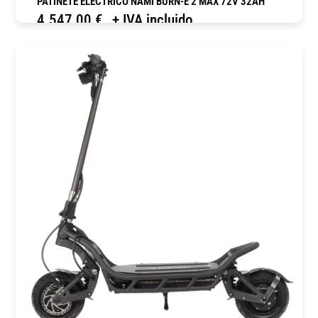
PATINETE ELÉCTRICO NAMI BURN-E 2 MAX 72V 32AH
4.547,00
€
+ IVA incluido
COMPRAR