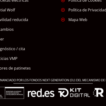
icletas eléctricas
Política de Cookies
tial Wolf
Política de Privacida
ilidad reducida
Mapa Web
cambios
ler
gnóstico / cita
icias VMP
ores de patinetes