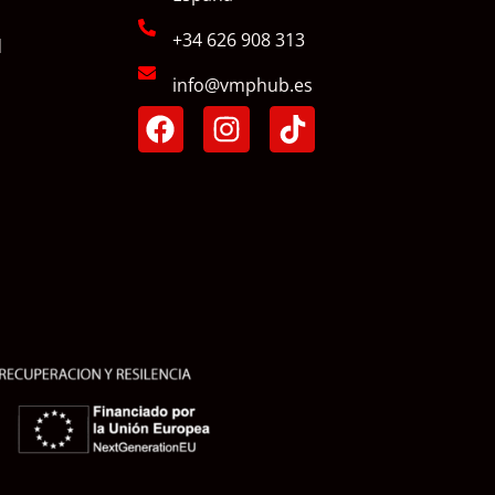
+34 626 908 313
d
info@vmphub.es