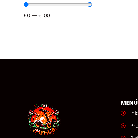
€
0
—
€
100
MEN
Ini
Pr