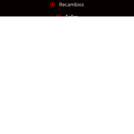
Recambios
Taller
Diagnóstico / cita
Noticias VMP
Errores de patinetes
INFORMACIÓN
Aviso Legal
Declaración de Accesibilidad
Política de Cookies
Política de Privacidad
Mapa Web