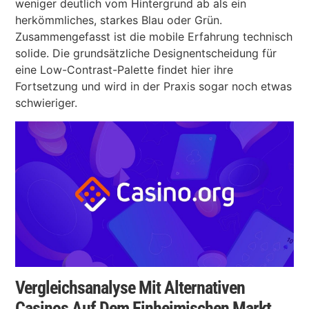
weniger deutlich vom Hintergrund ab als ein
herkömmliches, starkes Blau oder Grün.
Zusammengefasst ist die mobile Erfahrung technisch
solide. Die grundsätzliche Designentscheidung für
eine Low-Contrast-Palette findet hier ihre
Fortsetzung und wird in der Praxis sogar noch etwas
schwieriger.
Vergleichsanalyse Mit Alternativen
Casinos Auf Dem Einheimischen Markt