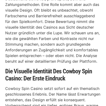
Zahlungsmethoden. Eine Rolle kommt aber auch das
visuelle Design. Oft bleibt es unbeachtet, obwohl
Farbschema und Barrierefreiheit ausschlaggebend
für den Spielkomfort. Diese Bewertung nimmt die
visuelle Identität des Casinos aus Sicht deutscher
Nutzer gründlich unter die Lupe. Wir schauen uns an,
wie die gewählten Farben und Kontraste nicht nur
Stimmung machen, sondern auch grundlegende
Anforderungen an Zugänglichkeit und komfortables
Spielen entsprechen – oder eben nicht. Die Analyse
beruht auf einer detaillierten Prüfung der Plattform.
Die Visuelle Identität Des Cowboy Spin
Casino: Der Erste Eindruck
Cowboy Spin Casino setzt sofort auf ein thematisch
geschlossenes Erlebnis. Der Name lässt Erwartungen
entstehen, das Design erfüllt sie konsequent.
Vorherrschend sind ein tiefes, erdiges Braun, warme