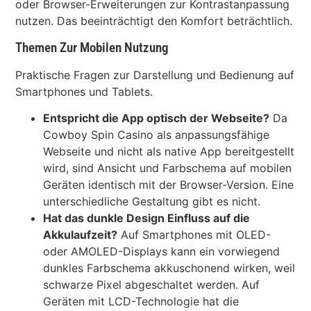
oder Browser-Erweiterungen zur Kontrastanpassung
nutzen. Das beeinträchtigt den Komfort beträchtlich.
Themen Zur Mobilen Nutzung
Praktische Fragen zur Darstellung und Bedienung auf
Smartphones und Tablets.
Entspricht die App optisch der Webseite?
Da
Cowboy Spin Casino als anpassungsfähige
Webseite und nicht als native App bereitgestellt
wird, sind Ansicht und Farbschema auf mobilen
Geräten identisch mit der Browser-Version. Eine
unterschiedliche Gestaltung gibt es nicht.
Hat das dunkle Design Einfluss auf die
Akkulaufzeit?
Auf Smartphones mit OLED-
oder AMOLED-Displays kann ein vorwiegend
dunkles Farbschema akkuschonend wirken, weil
schwarze Pixel abgeschaltet werden. Auf
Geräten mit LCD-Technologie hat die