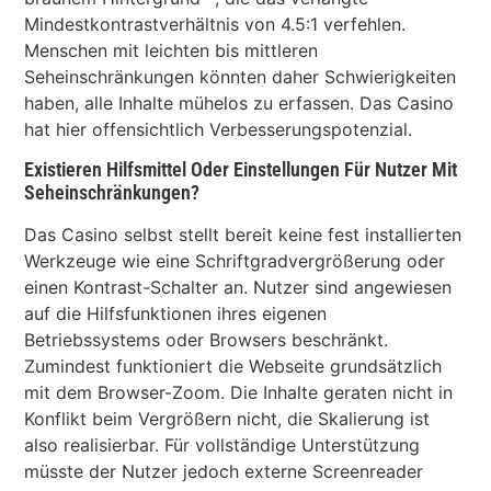
Mindestkontrastverhältnis von 4.5:1 verfehlen.
Menschen mit leichten bis mittleren
Seheinschränkungen könnten daher Schwierigkeiten
haben, alle Inhalte mühelos zu erfassen. Das Casino
hat hier offensichtlich Verbesserungspotenzial.
Existieren Hilfsmittel Oder Einstellungen Für Nutzer Mit
Seheinschränkungen?
Das Casino selbst stellt bereit keine fest installierten
Werkzeuge wie eine Schriftgradvergrößerung oder
einen Kontrast-Schalter an. Nutzer sind angewiesen
auf die Hilfsfunktionen ihres eigenen
Betriebssystems oder Browsers beschränkt.
Zumindest funktioniert die Webseite grundsätzlich
mit dem Browser-Zoom. Die Inhalte geraten nicht in
Konflikt beim Vergrößern nicht, die Skalierung ist
also realisierbar. Für vollständige Unterstützung
müsste der Nutzer jedoch externe Screenreader