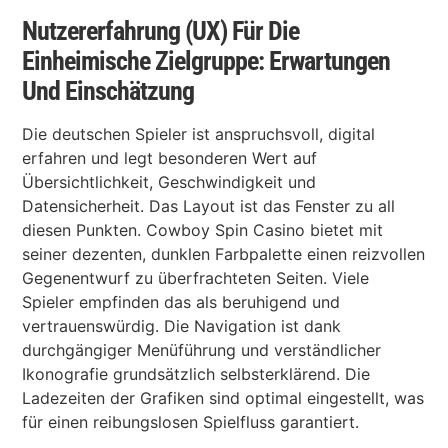
Nutzererfahrung (UX) Für Die
Einheimische Zielgruppe: Erwartungen
Und Einschätzung
Die deutschen Spieler ist anspruchsvoll, digital
erfahren und legt besonderen Wert auf
Übersichtlichkeit, Geschwindigkeit und
Datensicherheit. Das Layout ist das Fenster zu all
diesen Punkten. Cowboy Spin Casino bietet mit
seiner dezenten, dunklen Farbpalette einen reizvollen
Gegenentwurf zu überfrachteten Seiten. Viele
Spieler empfinden das als beruhigend und
vertrauenswürdig. Die Navigation ist dank
durchgängiger Menüführung und verständlicher
Ikonografie grundsätzlich selbsterklärend. Die
Ladezeiten der Grafiken sind optimal eingestellt, was
für einen reibungslosen Spielfluss garantiert.