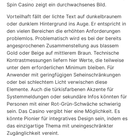
Spin Casino zeigt ein durchwachsenes Bild.
Vorteilhaft fällt der lichte Text auf dunkelbraunem
oder dunklem Hintergrund ins Auge. Er entspricht in
den vielen Bereichen die erhöhten Anforderungen
problemlos. Problematisch wird es bei der bereits
angesprochenen Zusammenstellung aus blassem
Gold oder Beige auf mittlerem Braun. Technische
Kontrastmessungen liefern hier Werte, die teilweise
unter dem erforderlichen Minimum bleiben. Für
Anwender mit geringfügigen Seheinschränkungen
oder bei schlechtem Licht verwischen diese
Elemente. Auch die türkisfarbenen Akzente für
Systemmeldungen oder sekundäre Infos könnten für
Personen mit einer Rot-Grün-Schwäche schwierig
sein. Das Casino vergibt hier eine Möglichkeit. Es
könnte Pionier für integratives Design sein, indem es
das einzigartige Thema mit uneingeschränkter
Zugänglichkeit vereint.