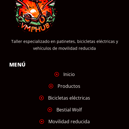
Taller especializado en patinetes, bicicletas eléctricas y
vehículos de movilidad reducida
MENÚ
Inicio
Productos
Bicicletas eléctricas
Bestial Wolf
Movilidad reducida