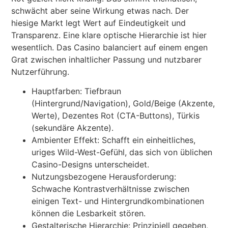
schwächt aber seine Wirkung etwas nach. Der
hiesige Markt legt Wert auf Eindeutigkeit und
Transparenz. Eine klare optische Hierarchie ist hier
wesentlich. Das Casino balanciert auf einem engen
Grat zwischen inhaltlicher Passung und nutzbarer
Nutzerführung.
Hauptfarben: Tiefbraun
(Hintergrund/Navigation), Gold/Beige (Akzente,
Werte), Dezentes Rot (CTA-Buttons), Türkis
(sekundäre Akzente).
Ambienter Effekt: Schafft ein einheitliches,
uriges Wild-West-Gefühl, das sich von üblichen
Casino-Designs unterscheidet.
Nutzungsbezogene Herausforderung:
Schwache Kontrastverhältnisse zwischen
einigen Text- und Hintergrundkombinationen
können die Lesbarkeit stören.
Gestalterische Hierarchie: Prinzipiell gegeben,