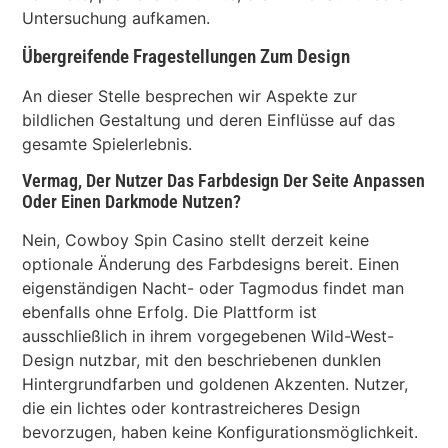
Untersuchung aufkamen.
Übergreifende Fragestellungen Zum Design
An dieser Stelle besprechen wir Aspekte zur
bildlichen Gestaltung und deren Einflüsse auf das
gesamte Spielerlebnis.
Vermag, Der Nutzer Das Farbdesign Der Seite Anpassen
Oder Einen Darkmode Nutzen?
Nein, Cowboy Spin Casino stellt derzeit keine
optionale Änderung des Farbdesigns bereit. Einen
eigenständigen Nacht- oder Tagmodus findet man
ebenfalls ohne Erfolg. Die Plattform ist
ausschließlich in ihrem vorgegebenen Wild-West-
Design nutzbar, mit den beschriebenen dunklen
Hintergrundfarben und goldenen Akzenten. Nutzer,
die ein lichtes oder kontrastreicheres Design
bevorzugen, haben keine Konfigurationsmöglichkeit.