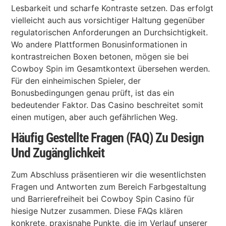
Lesbarkeit und scharfe Kontraste setzen. Das erfolgt
vielleicht auch aus vorsichtiger Haltung gegenüber
regulatorischen Anforderungen an Durchsichtigkeit.
Wo andere Plattformen Bonusinformationen in
kontrastreichen Boxen betonen, mögen sie bei
Cowboy Spin im Gesamtkontext übersehen werden.
Für den einheimischen Spieler, der
Bonusbedingungen genau prüft, ist das ein
bedeutender Faktor. Das Casino beschreitet somit
einen mutigen, aber auch gefährlichen Weg.
Häufig Gestellte Fragen (FAQ) Zu Design
Und Zugänglichkeit
Zum Abschluss präsentieren wir die wesentlichsten
Fragen und Antworten zum Bereich Farbgestaltung
und Barrierefreiheit bei Cowboy Spin Casino für
hiesige Nutzer zusammen. Diese FAQs klären
konkrete, praxisnahe Punkte, die im Verlauf unserer