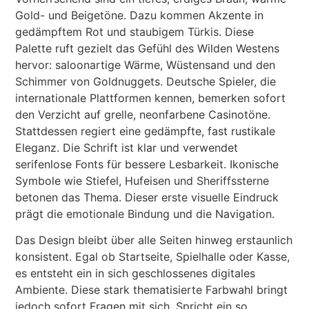
Gold- und Beigetöne. Dazu kommen Akzente in
gedämpftem Rot und staubigem Türkis. Diese
Palette ruft gezielt das Gefühl des Wilden Westens
hervor: saloonartige Wärme, Wüstensand und den
Schimmer von Goldnuggets. Deutsche Spieler, die
internationale Plattformen kennen, bemerken sofort
den Verzicht auf grelle, neonfarbene Casinotöne.
Stattdessen regiert eine gedämpfte, fast rustikale
Eleganz. Die Schrift ist klar und verwendet
serifenlose Fonts für bessere Lesbarkeit. Ikonische
Symbole wie Stiefel, Hufeisen und Sheriffssterne
betonen das Thema. Dieser erste visuelle Eindruck
prägt die emotionale Bindung und die Navigation.
Das Design bleibt über alle Seiten hinweg erstaunlich
konsistent. Egal ob Startseite, Spielhalle oder Kasse,
es entsteht ein in sich geschlossenes digitales
Ambiente. Diese stark thematisierte Farbwahl bringt
jedoch sofort Fragen mit sich. Spricht ein so