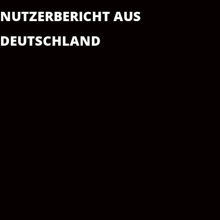
NUTZERBERICHT AUS
DEUTSCHLAND