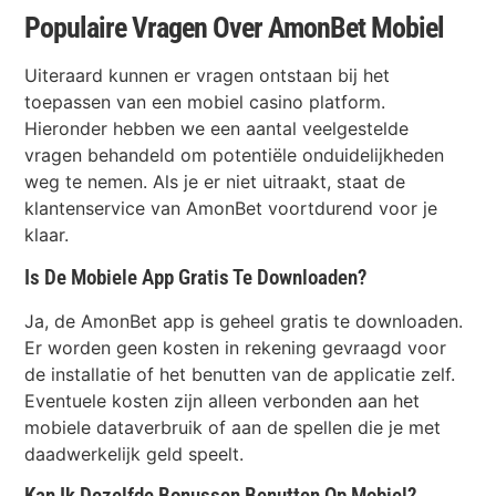
Populaire Vragen Over AmonBet Mobiel
Uiteraard kunnen er vragen ontstaan bij het
toepassen van een mobiel casino platform.
Hieronder hebben we een aantal veelgestelde
vragen behandeld om potentiële onduidelijkheden
weg te nemen. Als je er niet uitraakt, staat de
klantenservice van AmonBet voortdurend voor je
klaar.
Is De Mobiele App Gratis Te Downloaden?
Ja, de AmonBet app is geheel gratis te downloaden.
Er worden geen kosten in rekening gevraagd voor
de installatie of het benutten van de applicatie zelf.
Eventuele kosten zijn alleen verbonden aan het
mobiele dataverbruik of aan de spellen die je met
daadwerkelijk geld speelt.
Kan Ik Dezelfde Bonussen Benutten Op Mobiel?