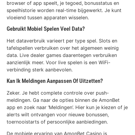
browser of app speelt, je tegoed, bonusstatus en
speelhistorie worden real-time bijgewerkt. Je kunt
vloeiend tussen apparaten wisselen.
Gebruikt Mobiel Spelen Veel Data?
Het dataverbruik varieert per type spel. Slots en
tafelspellen verbruiken over het algemeen weinig
data. Live dealer games daarentegen verbruiken
aanzienlijk meer. Voor live spelen is een WiFi-
verbinding sterk aanbevolen.
Kan Ik Meldingen Aanpassen Of Uitzetten?
Zeker. Je hebt complete controle over push-
meldingen. Ga naar de opties binnen de AmonBet
app en zoek naar ‘Meldingen’. Hier kun je kiezen of je
alerts wilt ontvangen voor nieuwe bonussen,
toernooistarts of persoonlijke aanbiedingen.
De mobiele ervaring van AmonBet Casino is