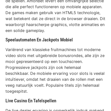
de spellen. AmonBet levert een omvangrijke selectie
die alle perfect functioneren op mobiele apparaten.
De games maken gebruik van HTML5 technologie,
wat betekent dat ze direct in de browser draaien. Dit
waarborgt haarscherpe graphics, vlotte animaties en
een solide gameplay.
Speelautomaten En Jackpots Mobiel
Variërend van klassieke fruitmachines tot moderne
video slots met uitgebreide bonusrondes, alle zijn ze
mooi gepresenteerd op een touchscreen.
Progressieve jackpots zijn ook helemaal
beschikbaar. De mobiele ervaring voor slots is veelal
intuïtiever, omdat het draaien van de rollen met een
veeg natuurlijk voelt. Populaire titels zijn helemaal
toegespitst.
Live Casino En Tafelspellen
De live dealer ervaring is opmerkelijk indruk makend