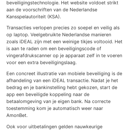
beveiligingstechnologie. Het website voldoet strikt
aan de voorschriften van de Nederlandse
Kansspelautoriteit (KSA).
Transacties verlopen precies zo soepel en veilig als
op laptop. Veelgebruikte Nederlandse manieren
zoals iDEAL zijn met een weinige tikjes voltooid. Het
is aan te raden om een beveiligingscode of
vingerafdrukscanner op je apparaat zelf in te voeren
voor een extra beveiligingslaag.
Een concreet illustratie van mobiele beveiliging is de
afhandeling van een iDEAL transactie. Nadat je het
bedrag en je bankinstelling hebt gekozen, start de
app een beveiligde koppeling naar de
betaalomgeving van je eigen bank. Na correcte
toestemming kom je automatisch weer naar
AmonBet.
Ook voor uitbetalingen gelden nauwkeurige