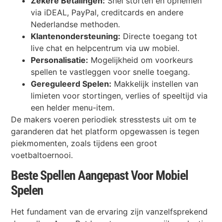
Zekere Betalingen:
Snel storten en opnemen
via iDEAL, PayPal, creditcards en andere
Nederlandse methoden.
Klantenondersteuning:
Directe toegang tot
live chat en helpcentrum via uw mobiel.
Personalisatie:
Mogelijkheid om voorkeurs
spellen te vastleggen voor snelle toegang.
Gereguleerd Spelen:
Makkelijk instellen van
limieten voor stortingen, verlies of speeltijd via
een helder menu-item.
De makers voeren periodiek stresstests uit om te
garanderen dat het platform opgewassen is tegen
piekmomenten, zoals tijdens een groot
voetbaltoernooi.
Beste Spellen Aangepast Voor Mobiel
Spelen
Het fundament van de ervaring zijn vanzelfsprekend