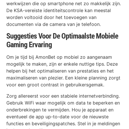
werkwijzen die op smartphone net zo makkelijk zijn.
De KSA-vereiste identiteitscontrole kan meestal
worden voltooid door het toevoegen van
documenten via de camera van je telefoon.
Suggesties Voor De Optimaalste Mobiele
Gaming Ervaring
Om je tijd bij AmonBet op mobiel zo aangenaam
mogelijk te maken, zijn er enkele nuttige tips. Deze
helpen bij het optimaliseren van prestaties en het
maximaliseren van plezier. Een kleine planning zorgt
voor een groot contrast in gebruikersgemak.
Zorg allereerst voor een stabiele internetverbinding.
Gebruik WiFi waar mogelijk om data te beperken en
onderbrekingen te vermijden. Hou je apparaat en
eventueel de app up-to-date voor de nieuwste
functies en beveiligingspatches. Stel in je meldingen