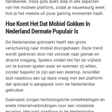
handbereik. Deze gids duikt diep in alle aspecten
van het mobiele platform, zodat je nauwkeurig weet
hoe je het meeste uit jouw gaming momenten haalt.
Hoe Komt Het Dat Mobiel Gokken In
Nederland Dermate Populair Is
De Nederlandse gokmarkt heeft een grote
verschuiving naar mobiel doorgemaakt. Deze trend
wordt gedreven door het verzoek naar gemak en
directe toegang. Spelers vinden het fijn de vrijheid
om te kunnen spelen waar en wanneer zij willen,
zonder beperkt te zijn aan een desktop. AmonBet
sluit naadloos aan op deze vraag met een platform
dat speciaal is aangepast voor de Nederlandse
gebruiker.
Daarnaast zorgen technologische ontwikkelingen en
snelle internetverbindingen voor een vloeiende
ervaring. Het past naadloos in de Nederlandse