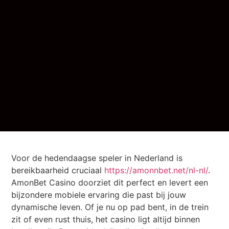
Voor de hedendaagse speler in Nederland is
bereikbaarheid cruciaal
https://amonnbet.net/nl-nl/
.
AmonBet Casino doorziet dit perfect en levert een
bijzondere mobiele ervaring die past bij jouw
dynamische leven. Of je nu op pad bent, in de trein
zit of even rust thuis, het casino ligt altijd binnen