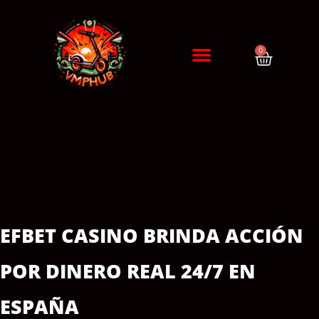
0
DIAGNÓSTICO / CITA
ERRORES DE PATINETES
EFBET CASINO BRINDA ACCIÓN
POR DINERO REAL 24/7 EN
ESPAÑA