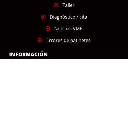
Taller
Diagnóstico / cita
Noticias VMP
Errores de patinetes
INFORMACIÓN
Aviso Legal
Declaración de Accesibilidad
Política de Cookies
Política de Privacidad
Mapa Web
CONTACTO