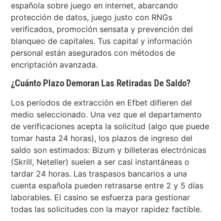
española sobre juego en internet, abarcando
protección de datos, juego justo con RNGs
verificados, promoción sensata y prevención del
blanqueo de capitales. Tus capital y información
personal están asegurados con métodos de
encriptación avanzada.
¿Cuánto Plazo Demoran Las Retiradas De Saldo?
Los períodos de extracción en Efbet difieren del
medio seleccionado. Una vez que el departamento
de verificaciones acepta la solicitud (algo que puede
tomar hasta 24 horas), los plazos de ingreso del
saldo son estimados: Bizum y billeteras electrónicas
(Skrill, Neteller) suelen a ser casi instantáneas o
tardar 24 horas. Las traspasos bancarios a una
cuenta española pueden retrasarse entre 2 y 5 días
laborables. El casino se esfuerza para gestionar
todas las solicitudes con la mayor rapidez factible.