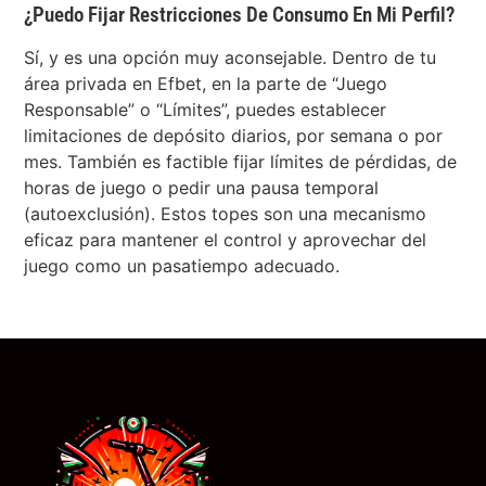
¿Puedo Fijar Restricciones De Consumo En Mi Perfil?
Sí, y es una opción muy aconsejable. Dentro de tu
área privada en Efbet, en la parte de “Juego
Responsable” o “Límites”, puedes establecer
limitaciones de depósito diarios, por semana o por
mes. También es factible fijar límites de pérdidas, de
horas de juego o pedir una pausa temporal
(autoexclusión). Estos topes son una mecanismo
eficaz para mantener el control y aprovechar del
juego como un pasatiempo adecuado.