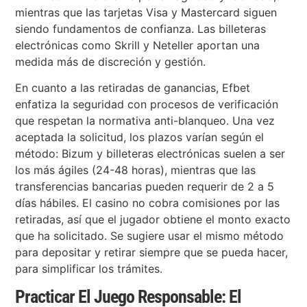
mientras que las tarjetas Visa y Mastercard siguen
siendo fundamentos de confianza. Las billeteras
electrónicas como Skrill y Neteller aportan una
medida más de discreción y gestión.
En cuanto a las retiradas de ganancias, Efbet
enfatiza la seguridad con procesos de verificación
que respetan la normativa anti-blanqueo. Una vez
aceptada la solicitud, los plazos varían según el
método: Bizum y billeteras electrónicas suelen a ser
los más ágiles (24-48 horas), mientras que las
transferencias bancarias pueden requerir de 2 a 5
días hábiles. El casino no cobra comisiones por las
retiradas, así que el jugador obtiene el monto exacto
que ha solicitado. Se sugiere usar el mismo método
para depositar y retirar siempre que se pueda hacer,
para simplificar los trámites.
Practicar El Juego Responsable: El