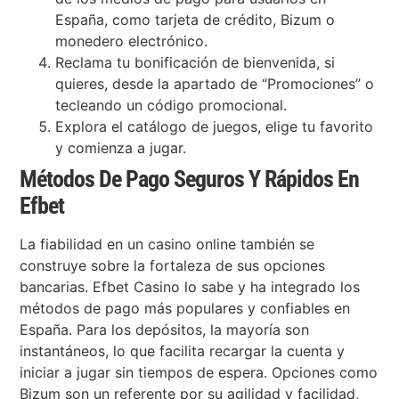
España, como tarjeta de crédito, Bizum o
monedero electrónico.
Reclama tu bonificación de bienvenida, si
quieres, desde la apartado de “Promociones” o
tecleando un código promocional.
Explora el catálogo de juegos, elige tu favorito
y comienza a jugar.
Métodos De Pago Seguros Y Rápidos En
Efbet
La fiabilidad en un casino online también se
construye sobre la fortaleza de sus opciones
bancarias. Efbet Casino lo sabe y ha integrado los
métodos de pago más populares y confiables en
España. Para los depósitos, la mayoría son
instantáneos, lo que facilita recargar la cuenta y
iniciar a jugar sin tiempos de espera. Opciones como
Bizum son un referente por su agilidad y facilidad,