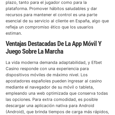
plazo, tanto para el jugador como para la
plataforma. Promover hábitos saludables y dar
recursos para mantener el control es una parte
esencial de su servicio al cliente en España, algo que
refleja un compromiso ético que los usuarios
estiman.
Ventajas Destacadas De La App Móvil Y
Juego Sobre La Marcha
La vida moderna demanda adaptabilidad, y Efbet
Casino responde con una experiencia para
dispositivos móviles de máximo nivel. Los
apostadores españoles pueden ingresar al casino
mediante el navegador de su móvil o tableta,
empleando una web optimizada que conserva todas
las opciones. Para extra comodidad, es posible
descargar una aplicación nativa para Android
(Android), que brinda tiempos de carga más rápidos,