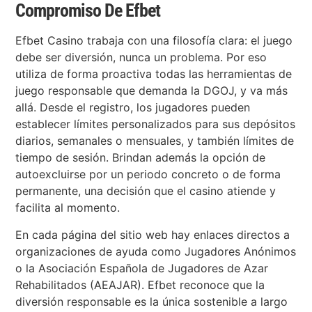
Compromiso De Efbet
Efbet Casino trabaja con una filosofía clara: el juego
debe ser diversión, nunca un problema. Por eso
utiliza de forma proactiva todas las herramientas de
juego responsable que demanda la DGOJ, y va más
allá. Desde el registro, los jugadores pueden
establecer límites personalizados para sus depósitos
diarios, semanales o mensuales, y también límites de
tiempo de sesión. Brindan además la opción de
autoexcluirse por un periodo concreto o de forma
permanente, una decisión que el casino atiende y
facilita al momento.
En cada página del sitio web hay enlaces directos a
organizaciones de ayuda como Jugadores Anónimos
o la Asociación Española de Jugadores de Azar
Rehabilitados (AEAJAR). Efbet reconoce que la
diversión responsable es la única sostenible a largo