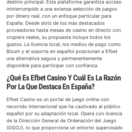
destino principal. Esta plataforma garantiza acceso
ininterrumpido a una extensa selección de juegos
por dinero real, con un enfoque particular para
España. Desde slots de los más destacados
proveedores hasta mesas de casino en directo con
crupiers reales, su propuesta incluye todos los
gustos. La licencia local, los medios de pago como
Bizum y el soporte en español posicionan a Efbet
una alternativa segura y permanentemente
disponible para participar con confianza.
¿Qué Es Efbet Casino Y Cuál Es La Razón
Por La Que Destaca En España?
Efbet Casino es un portal de juego online con
recorrido internacional que ha cautivado al público
español por su adaptación local. Opera con licencia
de la Dirección General de Ordenación del Juego
(DGOJ), lo que proporciona un entorno supervisado