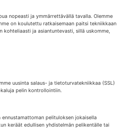
apua nopeasti ja ymmärrettävällä tavalla. Olemme
mimme on koulutettu ratkaisemaan paitsi tekniikkaan
n kohteliaasti ja asiantuntevasti, sillä uskomme,
mme uusinta salaus- ja tietoturvatekniikkaa (SSL)
luja pelin kontrollointiin.
a ennustamattoman pelituloksen jokaisella
kun keräät edullisen yhdistelmän pelikentälle tai