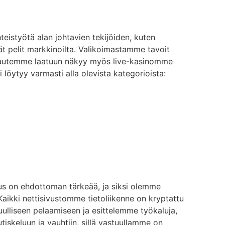
eistyötä alan johtavien tekijöiden, kuten
t pelit markkinoilta. Valikoimastamme tavoit
Rakkautemme laatuun näkyy myös live-kasinomme
 löytyy varmasti alla olevista kategorioista:
uus on ehdottoman tärkeää, ja siksi olemme
Kaikki nettisivustomme tietoliikenne on kryptattu
ulliseen pelaamiseen ja esittelemme työkaluja,
tiskeluun ja vauhtiin, sillä vastuullamme on