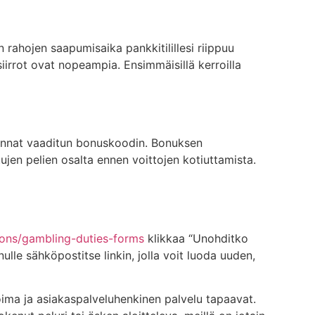
ahojen saapumisaika pankkitilillesi riippuu
iirrot ovat nopeampia. Ensimmäisillä kerroilla
 annat vaaditun bonuskoodin. Bonuksen
ujen pelien osalta ennen voittojen kotiuttamista.
ions/gambling-duties-forms
klikkaa “Unohditko
ulle sähköpostitse linkin, jolla voit luoda uuden,
koima ja asiakaspalveluhenkinen palvelu tapaavat.