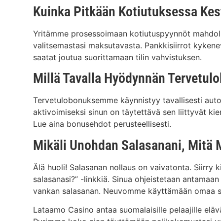
Kuinka Pitkään Kotiutuksessa Kes
Yritämme prosessoimaan kotiutuspyynnöt mahdollis
valitsemastasi maksutavasta. Pankkisiirrot kykenev
saatat joutua suorittamaan tilin vahvistuksen.
Millä Tavalla Hyödynnän Tervetul
Tervetulobonuksemme käynnistyy tavallisesti auto
aktivoimiseksi sinun on täytettävä sen liittyvät k
Lue aina bonusehdot perusteellisesti.
Mikäli Unohdan Salasanani, Mitä 
Älä huoli! Salasanan nollaus on vaivatonta. Siirry k
salasanasi?” -linkkiä. Sinua ohjeistetaan antamaan s
vankan salasanan. Neuvomme käyttämään omaa s
Lataamo Casino antaa suomalaisille pelaajille elävä