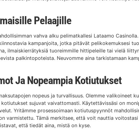
aisille Pelaajille
mahdollisimman vahva alku pelimatkallesi Lataamo Casinolla.
iinnostavia kampanjoita, jotka pitävät pelikokemuksesi tuo
 ilmaiskierrätyksiä tuoreimmille hittipeleille tai vielä liitty
 olevista palkintopoteista. Neuvomme aina tarkistamaan kamp
mot Ja Nopeampia Kotiutukset
 maksutapojen nopeus ja turvallisuus. Olemme valikoineet
ja kotiutukset sujuvat vaivattomasti. Käytettävissäsi on mon
palvelut. Yritämme prosessoimaan kotiutuspyynnöt mahdolli
 on varmistettu. Tämä merkitsee, että voit nauttia voitostas
istavat, että tiedät aina, mistä on kyse.