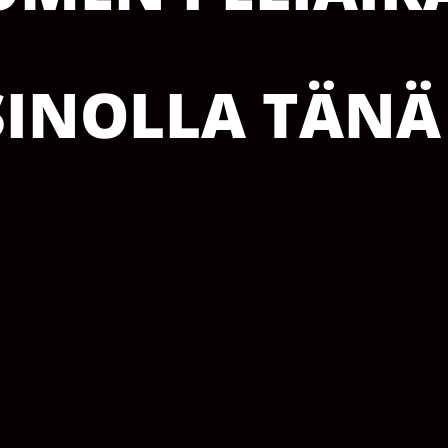
INOLLA TÄNÄ