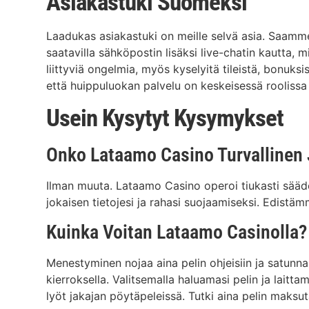
Asiakastuki Suomeksi
Laadukas asiakastuki on meille selvä asia. Saamme
saatavilla sähköpostin lisäksi live-chatin kautta, 
liittyviä ongelmia, myös kyselyitä tileistä, bonuks
että huippuluokan palvelu on keskeisessä roolissa
Usein Kysytyt Kysymykset
Onko Lataamo Casino Turvallinen 
Ilman muuta. Lataamo Casino operoi tiukasti sääde
jokaisen tietojesi ja rahasi suojaamiseksi. Edistä
Kuinka Voitan Lataamo Casinolla?
Menestyminen nojaa aina pelin ohjeisiin ja satunn
kierroksella. Valitsemalla haluamasi pelin ja laitt
lyöt jakajan pöytäpeleissä. Tutki aina pelin maksu