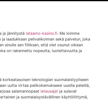
 ja jännitystä
lataamo-kasino.fi
. Me loimme
n ja laadukkaan pelivalikoiman sekä palvelun, joka
an sinulle sen fiiliksen, että olet osunut oikean
oka on rakennettu nopeutta, luotettavuutta ja
ää korkeatasoisen teknologian suomalaistyyliseen
n uutta virtaa pelikokemukseesi uusilla peleillä,
a tarjoaa salamannopeat
latausajat
ja sulavat
kertainen ja suomalaisystävällinen käyttöliittymä,