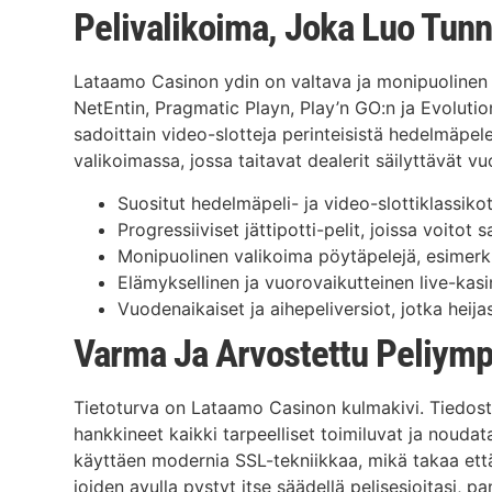
Pelivalikoima, Joka Luo Tun
Lataamo Casinon ydin on valtava ja monipuolinen pe
NetEntin, Pragmatic Playn, Play’n GO:n ja Evoluti
sadoittain video-slotteja perinteisistä hedelmäpe
valikoimassa, jossa taitavat dealerit säilyttävät v
Suositut hedelmäpeli- ja video-slottiklassiko
Progressiiviset jättipotti-pelit, joissa voitot 
Monipuolinen valikoima pöytäpelejä, esimerkiks
Elämyksellinen ja vuorovaikutteinen live-kasin
Vuodenaikaiset ja aihepeliversiot, jotka hei
Varma Ja Arvostettu Peliymp
Tietoturva on Lataamo Casinon kulmakivi. Tiedosta
hankkineet kaikki tarpeelliset toimiluvat ja nouda
käyttäen modernia SSL-tekniikkaa, mikä takaa ett
joiden avulla pystyt itse säädellä pelisesioitasi, 