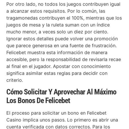
Por otro lado, no todos los juegos contribuyen igual
a alcanzar estos requisitos. Por lo común, las
tragamonedas contribuyen el 100%, mientras que los
juegos de mesa y la ruleta suman con un índice
mucho menor, a veces solo un diez por ciento.
Ignorar estos detalles puede volver una promoción
que parece generosa en una fuente de frustración.
Felicebet muestra esta información de manera
accesible, pero la responsabilidad de revisarla recae
al final en el jugador. Apostar con conocimiento
significa asimilar estas reglas para decidir con
criterio.
Cómo Solicitar Y Aprovechar Al Máximo
Los Bonos De Felicebet
El proceso para solicitar un bono en Felicebet
Casino implica unos pasos. Lo primero es abrir una
cuenta verificada con datos correctos. Para los