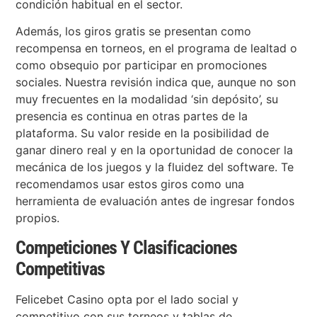
condición habitual en el sector.
Además, los giros gratis se presentan como
recompensa en torneos, en el programa de lealtad o
como obsequio por participar en promociones
sociales. Nuestra revisión indica que, aunque no son
muy frecuentes en la modalidad ‘sin depósito’, su
presencia es continua en otras partes de la
plataforma. Su valor reside en la posibilidad de
ganar dinero real y en la oportunidad de conocer la
mecánica de los juegos y la fluidez del software. Te
recomendamos usar estos giros como una
herramienta de evaluación antes de ingresar fondos
propios.
Competiciones Y Clasificaciones
Competitivas
Felicebet Casino opta por el lado social y
competitivo con sus torneos y tablas de