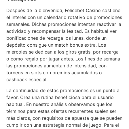
Después de la bienvenida, Felicebet Casino sostiene
el interés con un calendario rotativo de promociones
semanales. Dichas promociones intentan reactivar la
actividad y recompensar la lealtad. Es habitual ver
bonificaciones de recarga los lunes, donde un
depósito consigue un match bonus extra. Los
miércoles se dedican a los giros gratis, por recarga
o como regalo por jugar antes. Los fines de semana
las promociones aumentan de intensidad, con
torneos en slots con premios acumulados o
cashback especial.
La continuidad de estas promociones es un punto a
favor. Crea una rutina beneficiosa para el usuario
habitual. En nuestro análisis observamos que los
términos para estas ofertas recurrentes suelen ser
más claros, con requisitos de apuesta que se pueden
cumplir con una estrategia normal de juego. Para el