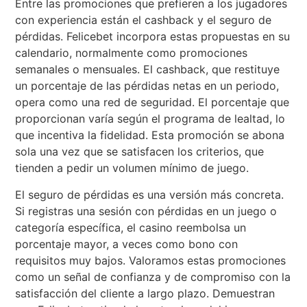
Entre las promociones que prefieren a los jugadores
con experiencia están el cashback y el seguro de
pérdidas. Felicebet incorpora estas propuestas en su
calendario, normalmente como promociones
semanales o mensuales. El cashback, que restituye
un porcentaje de las pérdidas netas en un periodo,
opera como una red de seguridad. El porcentaje que
proporcionan varía según el programa de lealtad, lo
que incentiva la fidelidad. Esta promoción se abona
sola una vez que se satisfacen los criterios, que
tienden a pedir un volumen mínimo de juego.
El seguro de pérdidas es una versión más concreta.
Si registras una sesión con pérdidas en un juego o
categoría específica, el casino reembolsa un
porcentaje mayor, a veces como bono con
requisitos muy bajos. Valoramos estas promociones
como un señal de confianza y de compromiso con la
satisfacción del cliente a largo plazo. Demuestran