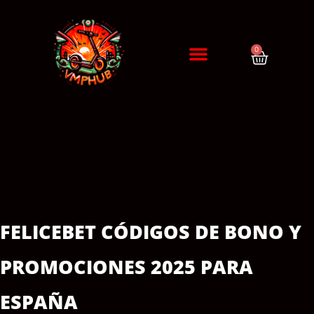
0
DIAGNÓSTICO / CITA
ERRORES DE PATINETES
FELICEBET CÓDIGOS DE BONO Y
PROMOCIONES 2025 PARA
ESPAÑA