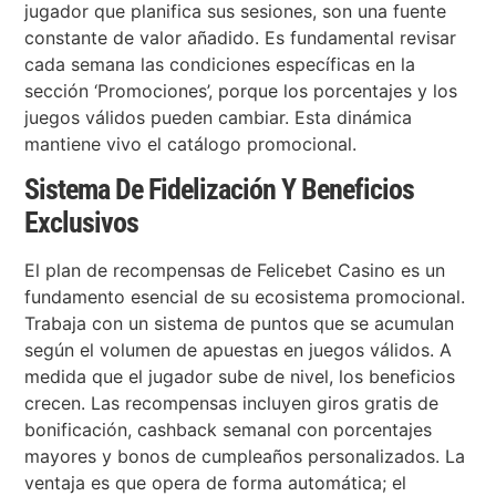
jugador que planifica sus sesiones, son una fuente
constante de valor añadido. Es fundamental revisar
cada semana las condiciones específicas en la
sección ‘Promociones’, porque los porcentajes y los
juegos válidos pueden cambiar. Esta dinámica
mantiene vivo el catálogo promocional.
Sistema De Fidelización Y Beneficios
Exclusivos
El plan de recompensas de Felicebet Casino es un
fundamento esencial de su ecosistema promocional.
Trabaja con un sistema de puntos que se acumulan
según el volumen de apuestas en juegos válidos. A
medida que el jugador sube de nivel, los beneficios
crecen. Las recompensas incluyen giros gratis de
bonificación, cashback semanal con porcentajes
mayores y bonos de cumpleaños personalizados. La
ventaja es que opera de forma automática; el