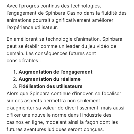
Avec l’progrès continus des technologies,
l’engagement de Spinbara Casino dans la fluidité des
animations pourrait significativement améliorer
l’expérience utilisateur.
En améliorant sa technologie d’animation, Spinbara
peut se établir comme un leader du jeu vidéo de
demain. Les conséquences futures sont
considérables :
Augmentation de l’engagement
Augmentation du réalisme
Fidélisation des utilisateurs
Alors que Spinbara continue d’innover, se focaliser
sur ces aspects permettra non seulement
d’augmenter sa valeur de divertissement, mais aussi
d’fixer une nouvelle norme dans l’industrie des
casinos en ligne, modelant ainsi la façon dont les
futures aventures ludiques seront conçues.