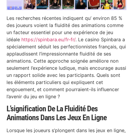
Les recherches récentes indiquent qu’ environ 85 %
des joueurs voient la fluidité des animations comme
un facteur essentiel pour une expérience de jeu
idéale
https://spinbara.eu/fr-fr/
. Le casino Spinbara a
spécialement séduit les perfectionnistes français, qui
applaudissent l’impressionnante fluidité de ses
animations. Cette approche soignée améliore non
seulement l’expérience ludique, mais encourage aussi
un rapport solide avec les participants. Quels sont
les éléments particuliers qui expliquent cet
engouement, et comment pourraient-ils influencer
l’avenir du jeu en ligne ?
L’signification De La Fluidité Des
Animations Dans Les Jeux En Ligne
Lorsque les joueurs s’plongent dans les jeux en ligne,