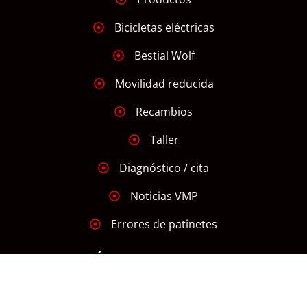
Bicicletas eléctricas
Bestial Wolf
Movilidad reducida
Recambios
Taller
Diagnóstico / cita
Noticias VMP
Errores de patinetes
INFORMACIÓN
Aviso Legal