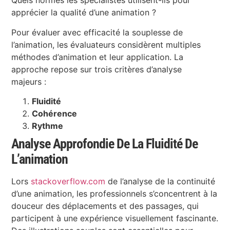
Quels normes les spécialistes utilisent-ils pour
apprécier la qualité d’une animation ?
Pour évaluer avec efficacité la souplesse de
l’animation, les évaluateurs considèrent multiples
méthodes d’animation et leur application. La
approche repose sur trois critères d’analyse
majeurs :
Fluidité
Cohérence
Rythme
Analyse Approfondie De La Fluidité De
L’animation
Lors
stackoverflow.com
de l’analyse de la continuité
d’une animation, les professionnels s’concentrent à la
douceur des déplacements et des passages, qui
participent à une expérience visuellement fascinante.