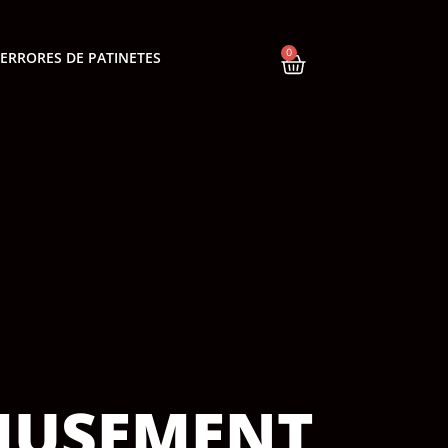
0
ERRORES DE PATINETES
AMUSEMENT