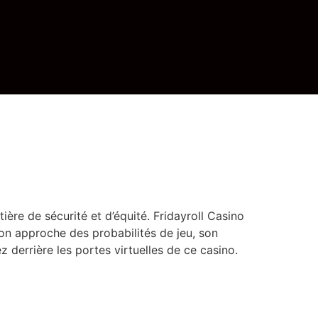
atière de sécurité et d’équité. Fridayroll Casino
on approche des probabilités de jeu, son
 derrière les portes virtuelles de ce casino.