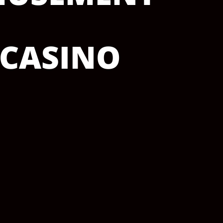
 CASINO