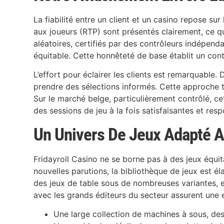
La fiabilité entre un client et un casino repose sur
aux joueurs (RTP) sont présentés clairement, ce 
aléatoires, certifiés par des contrôleurs indépen
équitable. Cette honnêteté de base établit un contex
L’effort pour éclairer les clients est remarquable
prendre des sélections informés. Cette approche té
Sur le marché belge, particulièrement contrôlé, ce
des sessions de jeu à la fois satisfaisantes et res
Un Univers De Jeux Adapté 
Fridayroll Casino ne se borne pas à des jeux équit
nouvelles parutions, la bibliothèque de jeux est 
des jeux de table sous de nombreuses variantes, et
avec les grands éditeurs du secteur assurent une 
Une large collection de machines à sous, des 