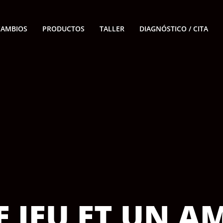
CAMBIOS
PRODUCTOS
TALLER
DIAGNÓSTICO / CITA
E JEU ET UN 