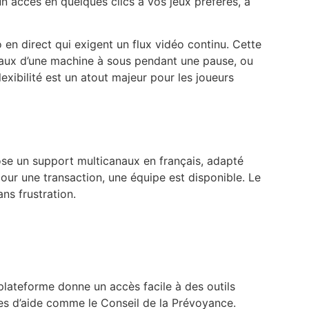
un accès en quelques clics à vos jeux préférés, à
 en direct qui exigent un flux vidéo continu. Cette
leaux d’une machine à sous pendant une pause, ou
exibilité est un atout majeur pour les joueurs
pose un support multicanaux en français, adapté
ur une transaction, une équipe est disponible. Le
ns frustration.
plateforme donne un accès facile à des outils
smes d’aide comme le Conseil de la Prévoyance.