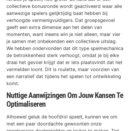
collectieve bonusronde wordt geactiveerd waar alle
aanwezige spelers gelijktijdig baat hebben bij
verhoogde vermenigvuldigers. Dat groepsgevoel
geeft een extra dimensie aan het delen van
momenten, want ineens win je niet alleen, maar vier
je samen met onbekenden een collectieve uitslag.
We hebben ondervonden dat dit type spelmechanica
de betrokkenheid sterk verhoogt, omdat je bij elke
draai het gevoel krijgt dat er iets plaatsvindt dat het
vermelden loont. Dit is roulette, maar voorzien van
een narratief dat tijdens het spelen tot ontwikkeling
komt.
Nuttige Aanwijzingen Om Jouw Kansen Te
Optimaliseren
Alhoewel geluk de hoofdrol speelt, kunnen we om
met een paar doordachte gewoonten onze
speelsessies doelgerichter en leuker te maken. Ten