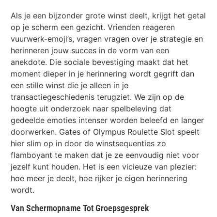
Als je een bijzonder grote winst deelt, krijgt het getal
op je scherm een gezicht. Vrienden reageren
vuurwerk-emoji’s, vragen vragen over je strategie en
herinneren jouw succes in de vorm van een
anekdote. Die sociale bevestiging maakt dat het
moment dieper in je herinnering wordt gegrift dan
een stille winst die je alleen in je
transactiegeschiedenis terugziet. We zijn op de
hoogte uit onderzoek naar spelbeleving dat
gedeelde emoties intenser worden beleefd en langer
doorwerken. Gates of Olympus Roulette Slot speelt
hier slim op in door de winstsequenties zo
flamboyant te maken dat je ze eenvoudig niet voor
jezelf kunt houden. Het is een vicieuze van plezier:
hoe meer je deelt, hoe rijker je eigen herinnering
wordt.
Van Schermopname Tot Groepsgesprek