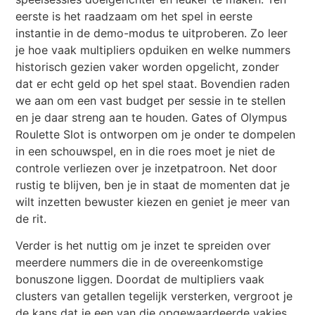
eerste is het raadzaam om het spel in eerste
instantie in de demo-modus te uitproberen. Zo leer
je hoe vaak multipliers opduiken en welke nummers
historisch gezien vaker worden opgelicht, zonder
dat er echt geld op het spel staat. Bovendien raden
we aan om een vast budget per sessie in te stellen
en je daar streng aan te houden. Gates of Olympus
Roulette Slot is ontworpen om je onder te dompelen
in een schouwspel, en in die roes moet je niet de
controle verliezen over je inzetpatroon. Net door
rustig te blijven, ben je in staat de momenten dat je
wilt inzetten bewuster kiezen en geniet je meer van
de rit.
Verder is het nuttig om je inzet te spreiden over
meerdere nummers die in de overeenkomstige
bonuszone liggen. Doordat de multipliers vaak
clusters van getallen tegelijk versterken, vergroot je
de kans dat je een van die opgewaardeerde vakjes