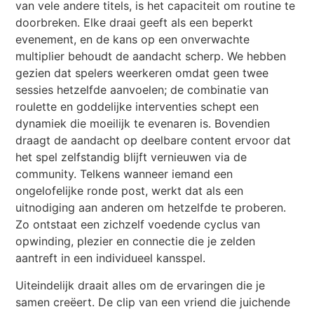
van vele andere titels, is het capaciteit om routine te
doorbreken. Elke draai geeft als een beperkt
evenement, en de kans op een onverwachte
multiplier behoudt de aandacht scherp. We hebben
gezien dat spelers weerkeren omdat geen twee
sessies hetzelfde aanvoelen; de combinatie van
roulette en goddelijke interventies schept een
dynamiek die moeilijk te evenaren is. Bovendien
draagt de aandacht op deelbare content ervoor dat
het spel zelfstandig blijft vernieuwen via de
community. Telkens wanneer iemand een
ongelofelijke ronde post, werkt dat als een
uitnodiging aan anderen om hetzelfde te proberen.
Zo ontstaat een zichzelf voedende cyclus van
opwinding, plezier en connectie die je zelden
aantreft in een individueel kansspel.
Uiteindelijk draait alles om de ervaringen die je
samen creëert. De clip van een vriend die juichende