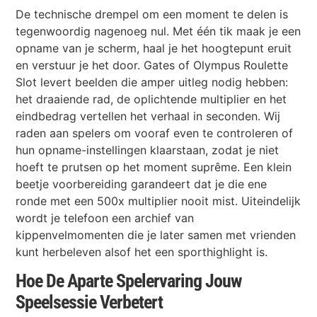
De technische drempel om een moment te delen is
tegenwoordig nagenoeg nul. Met één tik maak je een
opname van je scherm, haal je het hoogtepunt eruit
en verstuur je het door. Gates of Olympus Roulette
Slot levert beelden die amper uitleg nodig hebben:
het draaiende rad, de oplichtende multiplier en het
eindbedrag vertellen het verhaal in seconden. Wij
raden aan spelers om vooraf even te controleren of
hun opname-instellingen klaarstaan, zodat je niet
hoeft te prutsen op het moment suprême. Een klein
beetje voorbereiding garandeert dat je die ene
ronde met een 500x multiplier nooit mist. Uiteindelijk
wordt je telefoon een archief van
kippenvelmomenten die je later samen met vrienden
kunt herbeleven alsof het een sporthighlight is.
Hoe De Aparte Spelervaring Jouw
Speelsessie Verbetert