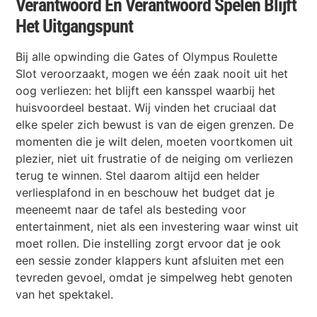
Verantwoord En Verantwoord Spelen Blijft
Het Uitgangspunt
Bij alle opwinding die Gates of Olympus Roulette
Slot veroorzaakt, mogen we één zaak nooit uit het
oog verliezen: het blijft een kansspel waarbij het
huisvoordeel bestaat. Wij vinden het cruciaal dat
elke speler zich bewust is van de eigen grenzen. De
momenten die je wilt delen, moeten voortkomen uit
plezier, niet uit frustratie of de neiging om verliezen
terug te winnen. Stel daarom altijd een helder
verliesplafond in en beschouw het budget dat je
meeneemt naar de tafel als besteding voor
entertainment, niet als een investering waar winst uit
moet rollen. Die instelling zorgt ervoor dat je ook
een sessie zonder klappers kunt afsluiten met een
tevreden gevoel, omdat je simpelweg hebt genoten
van het spektakel.