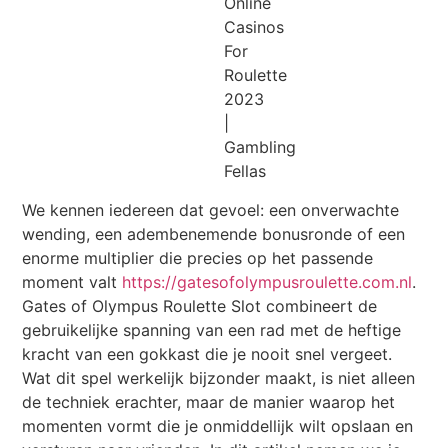
We kennen iedereen dat gevoel: een onverwachte
wending, een adembenemende bonusronde of een
enorme multiplier die precies op het passende
moment valt
https://gatesofolympusroulette.com.nl
.
Gates of Olympus Roulette Slot combineert de
gebruikelijke spanning van een rad met de heftige
kracht van een gokkast die je nooit snel vergeet.
Wat dit spel werkelijk bijzonder maakt, is niet alleen
de techniek erachter, maar de manier waarop het
momenten vormt die je onmiddellijk wilt opslaan en