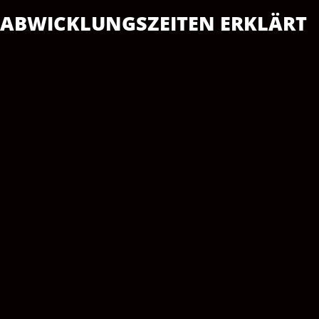
ABWICKLUNGSZEITEN ERKLÄRT