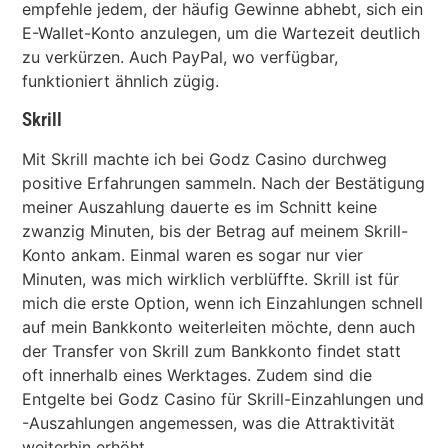
empfehle jedem, der häufig Gewinne abhebt, sich ein
E-Wallet-Konto anzulegen, um die Wartezeit deutlich
zu verkürzen. Auch PayPal, wo verfügbar,
funktioniert ähnlich zügig.
Skrill
Mit Skrill machte ich bei Godz Casino durchweg
positive Erfahrungen sammeln. Nach der Bestätigung
meiner Auszahlung dauerte es im Schnitt keine
zwanzig Minuten, bis der Betrag auf meinem Skrill-
Konto ankam. Einmal waren es sogar nur vier
Minuten, was mich wirklich verblüffte. Skrill ist für
mich die erste Option, wenn ich Einzahlungen schnell
auf mein Bankkonto weiterleiten möchte, denn auch
der Transfer von Skrill zum Bankkonto findet statt
oft innerhalb eines Werktages. Zudem sind die
Entgelte bei Godz Casino für Skrill-Einzahlungen und
-Auszahlungen angemessen, was die Attraktivität
weiterhin erhöht.