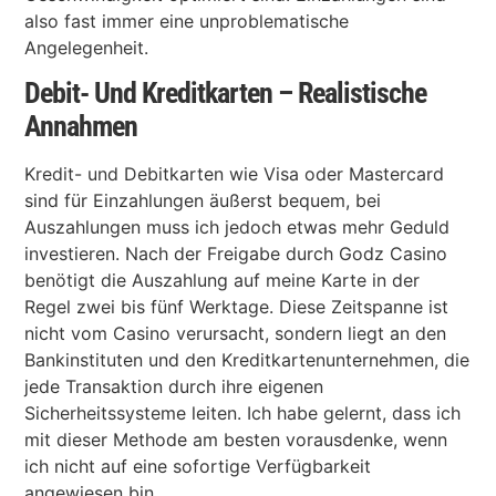
also fast immer eine unproblematische
Angelegenheit.
Debit- Und Kreditkarten – Realistische
Annahmen
Kredit- und Debitkarten wie Visa oder Mastercard
sind für Einzahlungen äußerst bequem, bei
Auszahlungen muss ich jedoch etwas mehr Geduld
investieren. Nach der Freigabe durch Godz Casino
benötigt die Auszahlung auf meine Karte in der
Regel zwei bis fünf Werktage. Diese Zeitspanne ist
nicht vom Casino verursacht, sondern liegt an den
Bankinstituten und den Kreditkartenunternehmen, die
jede Transaktion durch ihre eigenen
Sicherheitssysteme leiten. Ich habe gelernt, dass ich
mit dieser Methode am besten vorausdenke, wenn
ich nicht auf eine sofortige Verfügbarkeit
angewiesen bin.