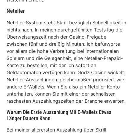
Neteller
Neteller-System steht Skrill bezüglich Schnelligkeit in
nichts nach. In meinen durchgeführten Tests lag die
Überweisungszeit nach der Casino-Freigabe
zwischen fünf und dreißig Minuten. Ich befürworte
vor allem die hohe Verbreitung bei internationalen
Spielern und die Gelegenheit, eine Neteller-Prepaid-
Karte zu bestellen, mit der ich sofort an
Geldautomaten verfügen kann. Godz Casino wickelt
Neteller-Auszahlungen gleichermaßen priorisiert wie
andere E-Wallets. Wenn Sie also ein Neteller-Konto
unterhalten, können Sie mit einer der schnellsten
raschesten Auszahlungszeiten der Branche erwarten.
Warum Die Erste Auszahlung Mit E-Wallets Etwas
Länger Dauern Kann
Bei meiner allerersten Auszahlung über Skrill