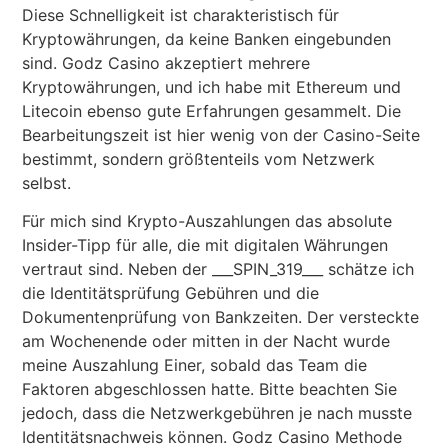
Diese Schnelligkeit ist charakteristisch für
Kryptowährungen, da keine Banken eingebunden
sind. Godz Casino akzeptiert mehrere
Kryptowährungen, und ich habe mit Ethereum und
Litecoin ebenso gute Erfahrungen gesammelt. Die
Bearbeitungszeit ist hier wenig von der Casino-Seite
bestimmt, sondern größtenteils vom Netzwerk
selbst.
Für mich sind Krypto-Auszahlungen das absolute
Insider-Tipp für alle, die mit digitalen Währungen
vertraut sind. Neben der ___SPIN_319___ schätze ich
die Identitätsprüfung Gebühren und die
Dokumentenprüfung von Bankzeiten. Der versteckte
am Wochenende oder mitten in der Nacht wurde
meine Auszahlung Einer, sobald das Team die
Faktoren abgeschlossen hatte. Bitte beachten Sie
jedoch, dass die Netzwerkgebühren je nach musste
Identitätsnachweis können. Godz Casino Methode