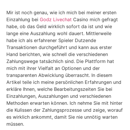
Mir ist noch genau, wie ich mich bei meiner ersten
Einzahlung bei
Godz Livechat
Casino mich gefragt
habe, ob das Geld wirklich sofort da ist und wie
lange eine Auszahlung wohl dauert. Mittlerweile
habe ich als erfahrener Spieler Dutzende
Transaktionen durchgeführt und kann aus erster
Hand berichten, wie schnell die verschiedenen
Zahlungswege tatsächlich sind. Die Plattform hat
mich mit ihrer Vielfalt an Optionen und der
transparenten Abwicklung überrascht. In diesem
Artikel teile ich meine persönlichen Erfahrungen und
erkläre Ihnen, welche Bearbeitungszeiten Sie bei
Einzahlungen, Auszahlungen und verschiedenen
Methoden erwarten können. Ich nehme Sie mit hinter
die Kulissen der Zahlungsprozesse und zeige, worauf
es wirklich ankommt, damit Sie nie unnötig warten
müssen.