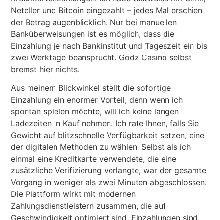
Neteller und Bitcoin eingezahlt – jedes Mal erschien
der Betrag augenblicklich. Nur bei manuellen
Banküberweisungen ist es möglich, dass die
Einzahlung je nach Bankinstitut und Tageszeit ein bis
zwei Werktage beansprucht. Godz Casino selbst
bremst hier nichts.
Aus meinem Blickwinkel stellt die sofortige
Einzahlung ein enormer Vorteil, denn wenn ich
spontan spielen möchte, will ich keine langen
Ladezeiten in Kauf nehmen. Ich rate Ihnen, falls Sie
Gewicht auf blitzschnelle Verfügbarkeit setzen, eine
der digitalen Methoden zu wählen. Selbst als ich
einmal eine Kreditkarte verwendete, die eine
zusätzliche Verifizierung verlangte, war der gesamte
Vorgang in weniger als zwei Minuten abgeschlossen.
Die Plattform wirkt mit modernen
Zahlungsdienstleistern zusammen, die auf
Geschwindigkeit optimiert sind. Einzahlungen sind