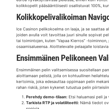
kolikkopelit pääsääntöisesti osallistuvat 100%, k
Kolikkopelivalikoiman Navigoi
Ice Casinon pelikokoelma on laaja, ja se saattaa alu
joiden avulla voit tavoittaa juuri sinulle sopivat
tai toimintojen, kuten “Vapaa Kierros” -toiminnon, 
osaamisalueensa. Aloittelevalle pelaajalle loistavi
Ensimmäinen Pelikoneen Vali
Ensimmäinen pelin valitsemisessa suositellaan pa
aloittamaan pelistä, jolla on kohtuullinen heilahte
kertoimia, joka edesauttaa oppimaan pelin mekani
rahan riskiä, joten kykenet tutustua pelin piirteisi
Perehdy demo-tilaan:
Etsi haluamasi peli ja
Tarkista RTP ja volatiliteetti:
Nämä tiedot ovat 
sopivia.