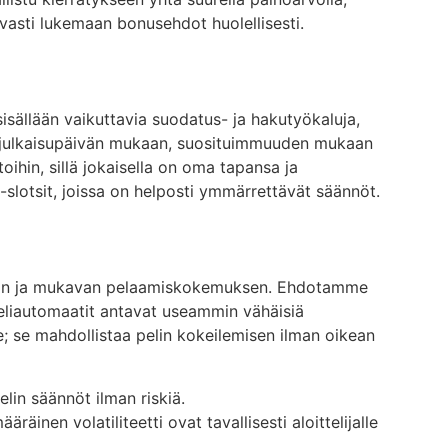
vasti lukemaan bonusehdot huolellisesti.
 sisällään vaikuttavia suodatus- ja hakutyökaluja,
mman julkaisupäivän mukaan, suosituimmuuden mukaan
ihin, sillä jokaisella on oma tapansa ja
o-slotsit, joissa on helposti ymmärrettävät säännöt.
niikan ja mukavan pelaamiskokemuksen. Ehdotamme
t peliautomaatit antavat useammin vähäisiä
 se mahdollistaa pelin kokeilemisen ilman oikean
lin säännöt ilman riskiä.
äinen volatiliteetti ovat tavallisesti aloittelijalle