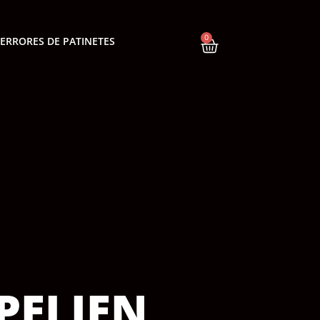
0
ERRORES DE PATINETES
PELIEN