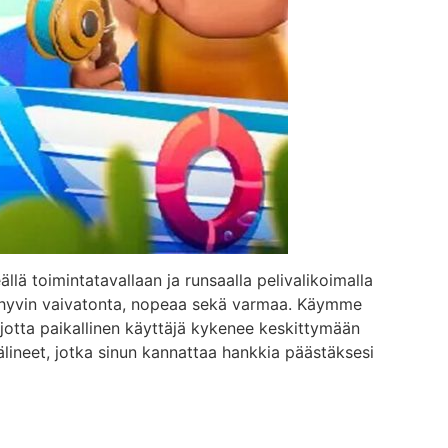
llä toimintatavallaan ja runsaalla pelivalikoimalla
on hyvin vaivatonta, nopeaa sekä varmaa. Käymme
jotta paikallinen käyttäjä kykenee keskittymään
lineet, jotka sinun kannattaa hankkia päästäksesi