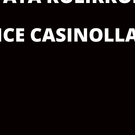
ICE CASINOLL