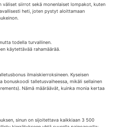
n väliset siirrot sekä monenlaiset lompakot, kuten
vallisesti heti, joten pystyt aloittamaan
sukeinon.
mutta todella turvallinen.
seen käytettävää rahamäärää.
 talletusbonus ilmaiskierroksineen. Kyseisen
a bonuskoodi talletusvaiheessa, mikäli sellainen
quirements). Nämä määräävät, kuinka monia kertaa
uksen, sinun on sijoitettava kaikkiaan 3 500
listu kierrätykseen yhtä suurella painoarvolla;