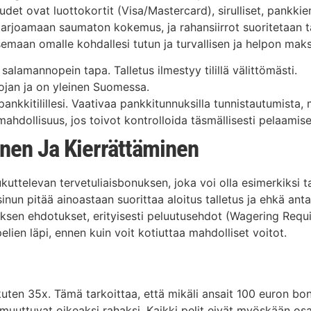
det ovat luottokortit (Visa/Mastercard), sirulliset, pankkie
 tarjoamaan saumaton kokemus, ja rahansiirrot suoritetaan ta
emaan omalle kohdallesi tutun ja turvallisen ja helpon mak
 salamannopein tapa. Talletus ilmestyy tilillä välittömästi.
jan ja on yleinen Suomessa.
ankkitilillesi. Vaativaa pankkitunnuksilla tunnistautumista, 
ahdollisuus, jos toivot kontrolloida täsmällisesti pelaami
nen Ja Kierrättäminen
houkuttelevan tervetuliaisbonuksen, joka voi olla esimerkiksi
un pitää ainoastaan suorittaa aloitus talletus ja ehkä anta
nuksen ehdotukset, erityisesti peluutusehdot (Wagering Re
elien läpi, ennen kuin voit kotiuttaa mahdolliset voitot.
uten 35x. Tämä tarkoittaa, että mikäli ansait 100 euron bon
muuttuvat oikeaksi rahaksi. Kaikki pelit eivät myöskään osal