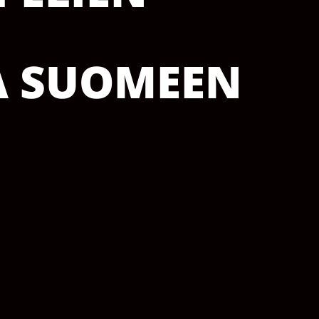
A SUOMEEN