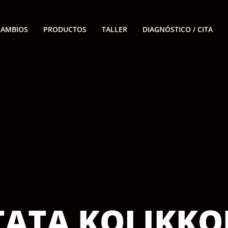
CAMBIOS
PRODUCTOS
TALLER
DIAGNÓSTICO / CITA
TATA KOLIKKO