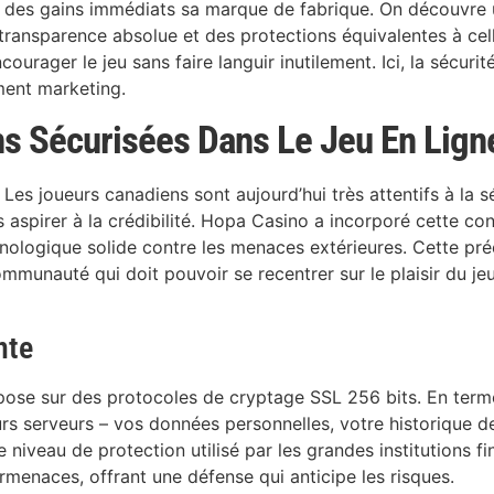
et des gains immédiats sa marque de fabrique. On découvre u
transparence absolue et des protections équivalentes à cel
rager le jeu sans faire languir inutilement. Ici, la sécurité
ment marketing.
ns Sécurisées Dans Le Jeu En Lign
e. Les joueurs canadiens sont aujourd’hui très attentifs à la 
aspirer à la crédibilité. Hopa Casino a incorporé cette con
nologique solide contre les menaces extérieures. Cette pr
munauté qui doit pouvoir se recentrer sur le plaisir du jeu,
nte
ose sur des protocoles de cryptage SSL 256 bits. En terme
urs serveurs – vos données personnelles, votre historique d
 niveau de protection utilisé par les grandes institutions f
rmenaces, offrant une défense qui anticipe les risques.