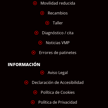
Movilidad reducida
Recambios
Taller
Diagnóstico / cita
Noticias VMP
Errores de patinetes
INFORMACIÓN
Aviso Legal
Declaración de Accesibilidad
Política de Cookies
Política de Privacidad