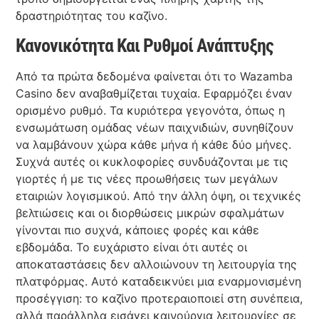
δραστηριότητας του καζίνο.
Κανονικότητα Και Ρυθμοί Ανάπτυξης
Από τα πρώτα δεδομένα φαίνεται ότι το Wazamba
Casino δεν αναβαθμίζεται τυχαία. Εφαρμόζει έναν
ορισμένο ρυθμό. Τα κυριότερα γεγονότα, όπως η
ενσωμάτωση ομάδας νέων παιχνιδιών, συνηθίζουν
να λαμβάνουν χώρα κάθε μήνα ή κάθε δύο μήνες.
Συχνά αυτές οι κυκλοφορίες συνδυάζονται με τις
γιορτές ή με τις νέες προωθήσεις των μεγάλων
εταιριών λογισμικού. Από την άλλη όψη, οι τεχνικές
βελτιώσεις και οι διορθώσεις μικρών σφαλμάτων
γίνονται πιο συχνά, κάποιες φορές και κάθε
εβδομάδα. Το ευχάριστο είναι ότι αυτές οι
αποκαταστάσεις δεν αλλοιώνουν τη λειτουργία της
πλατφόρμας. Αυτό καταδεικνύει μια εναρμονισμένη
προσέγγιση: το καζίνο προτεραιοποιεί στη συνέπεια,
αλλά παράλληλα εισάγει καινούργια λειτουργίες σε