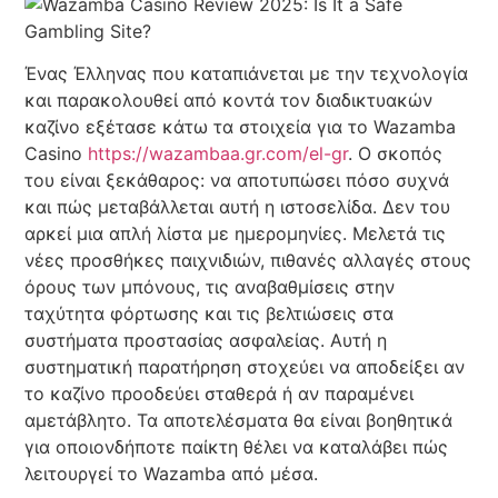
Ένας Έλληνας που καταπιάνεται με την τεχνολογία
και παρακολουθεί από κοντά τον διαδικτυακών
καζίνο εξέτασε κάτω τα στοιχεία για το Wazamba
Casino
https://wazambaa.gr.com/el-gr
. Ο σκοπός
του είναι ξεκάθαρος: να αποτυπώσει πόσο συχνά
και πώς μεταβάλλεται αυτή η ιστοσελίδα. Δεν του
αρκεί μια απλή λίστα με ημερομηνίες. Μελετά τις
νέες προσθήκες παιχνιδιών, πιθανές αλλαγές στους
όρους των μπόνους, τις αναβαθμίσεις στην
ταχύτητα φόρτωσης και τις βελτιώσεις στα
συστήματα προστασίας ασφαλείας. Αυτή η
συστηματική παρατήρηση στοχεύει να αποδείξει αν
το καζίνο προοδεύει σταθερά ή αν παραμένει
αμετάβλητο. Τα αποτελέσματα θα είναι βοηθητικά
για οποιονδήποτε παίκτη θέλει να καταλάβει πώς
λειτουργεί το Wazamba από μέσα.