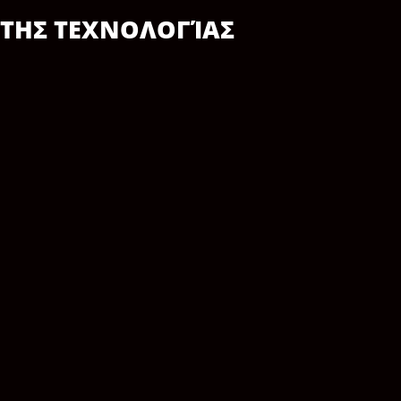
ΤΗΣ ΤΕΧΝΟΛΟΓΊΑΣ