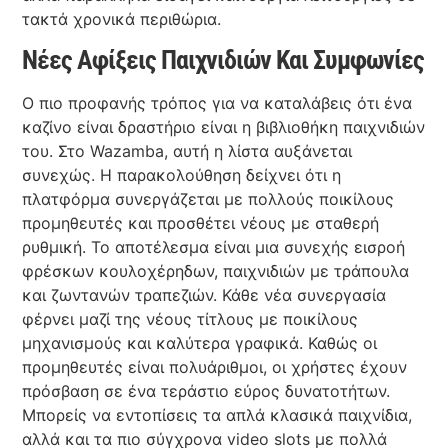
τακτά χρονικά περιθώρια.
Νέες Αφίξεις Παιχνιδιών Και Συμφωνίες
Ο πιο προφανής τρόπος για να καταλάβεις ότι ένα
καζίνο είναι δραστήριο είναι η βιβλιοθήκη παιχνιδιών
του. Στο Wazamba, αυτή η λίστα αυξάνεται
συνεχώς. Η παρακολούθηση δείχνει ότι η
πλατφόρμα συνεργάζεται με πολλούς ποικίλους
προμηθευτές και προσθέτει νέους με σταθερή
ρυθμική. Το αποτέλεσμα είναι μια συνεχής εισροή
φρέσκων κουλοχέρηδων, παιχνιδιών με τράπουλα
και ζωντανών τραπεζιών. Κάθε νέα συνεργασία
φέρνει μαζί της νέους τίτλους με ποικίλους
μηχανισμούς και καλύτερα γραφικά. Καθώς οι
προμηθευτές είναι πολυάριθμοι, οι χρήστες έχουν
πρόσβαση σε ένα τεράστιο εύρος δυνατοτήτων.
Μπορείς να εντοπίσεις τα απλά κλασικά παιχνίδια,
αλλά και τα πιο σύγχρονα video slots με πολλά