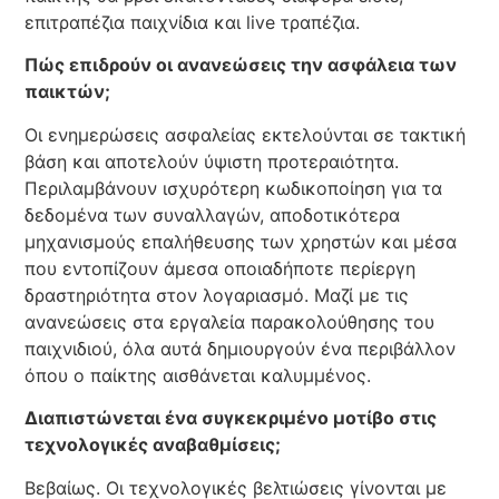
επιτραπέζια παιχνίδια και live τραπέζια.
Πώς επιδρούν οι ανανεώσεις την ασφάλεια των
παικτών;
Οι ενημερώσεις ασφαλείας εκτελούνται σε τακτική
βάση και αποτελούν ύψιστη προτεραιότητα.
Περιλαμβάνουν ισχυρότερη κωδικοποίηση για τα
δεδομένα των συναλλαγών, αποδοτικότερα
μηχανισμούς επαλήθευσης των χρηστών και μέσα
που εντοπίζουν άμεσα οποιαδήποτε περίεργη
δραστηριότητα στον λογαριασμό. Μαζί με τις
ανανεώσεις στα εργαλεία παρακολούθησης του
παιχνιδιού, όλα αυτά δημιουργούν ένα περιβάλλον
όπου ο παίκτης αισθάνεται καλυμμένος.
Διαπιστώνεται ένα συγκεκριμένο μοτίβο στις
τεχνολογικές αναβαθμίσεις;
Βεβαίως. Οι τεχνολογικές βελτιώσεις γίνονται με