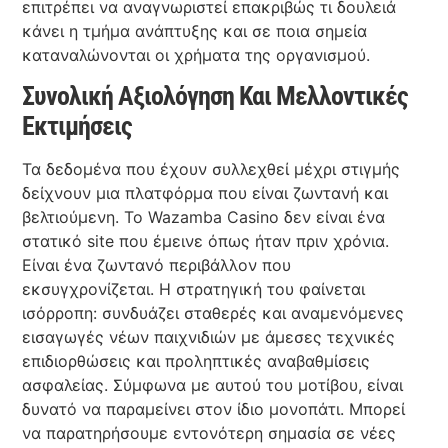
επιτρέπει να αναγνωριστεί επακριβώς τι δουλειά
κάνει η τμήμα ανάπτυξης και σε ποια σημεία
καταναλώνονται οι χρήματα της οργανισμού.
Συνολική Αξιολόγηση Και Μελλοντικές
Εκτιμήσεις
Τα δεδομένα που έχουν συλλεχθεί μέχρι στιγμής
δείχνουν μια πλατφόρμα που είναι ζωντανή και
βελτιούμενη. Το Wazamba Casino δεν είναι ένα
στατικό site που έμεινε όπως ήταν πριν χρόνια.
Είναι ένα ζωντανό περιβάλλον που
εκσυγχρονίζεται. Η στρατηγική του φαίνεται
ισόρροπη: συνδυάζει σταθερές και αναμενόμενες
εισαγωγές νέων παιχνιδιών με άμεσες τεχνικές
επιδιορθώσεις και προληπτικές αναβαθμίσεις
ασφαλείας. Σύμφωνα με αυτού του μοτίβου, είναι
δυνατό να παραμείνει στον ίδιο μονοπάτι. Μπορεί
να παρατηρήσουμε εντονότερη σημασία σε νέες