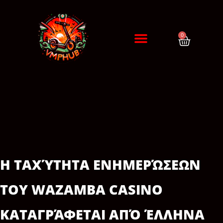
0
DIAGNÓSTICO / CITA
ERRORES DE PATINETES
Η ΤΑΧΎΤΗΤΑ ΕΝΗΜΕΡΏΣΕΩΝ
ΤΟΥ WAZAMBA CASINO
ΚΑΤΑΓΡΆΦΕΤΑΙ ΑΠΌ ΈΛΛΗΝΑ