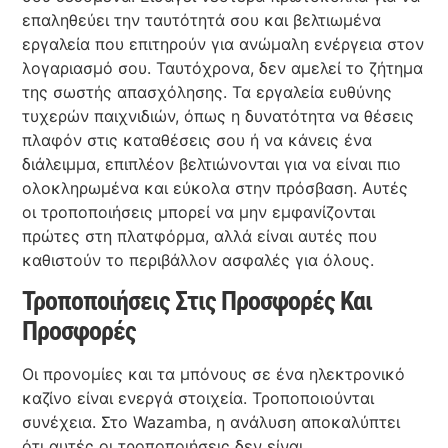
επαληθεύει την ταυτότητά σου και βελτιωμένα
εργαλεία που επιτηρούν για ανώμαλη ενέργεια στον
λογαριασμό σου. Ταυτόχρονα, δεν αμελεί το ζήτημα
της σωστής απασχόλησης. Τα εργαλεία ευθύνης
τυχερών παιχνιδιών, όπως η δυνατότητα να θέσεις
πλαφόν στις καταθέσεις σου ή να κάνεις ένα
διάλειμμα, επιπλέον βελτιώνονται για να είναι πιο
ολοκληρωμένα και εύκολα στην πρόσβαση. Αυτές
οι τροποποιήσεις μπορεί να μην εμφανίζονται
πρώτες στη πλατφόρμα, αλλά είναι αυτές που
καθιστούν το περιβάλλον ασφαλές για όλους.
Τροποποιήσεις Στις Προσφορές Και
Προσφορές
Οι προνομίες και τα μπόνους σε ένα ηλεκτρονικό
καζίνο είναι ενεργά στοιχεία. Τροποποιούνται
συνέχεια. Στο Wazamba, η ανάλυση αποκαλύπτει
ότι αυτές οι τροποποιήσεις δεν είναι