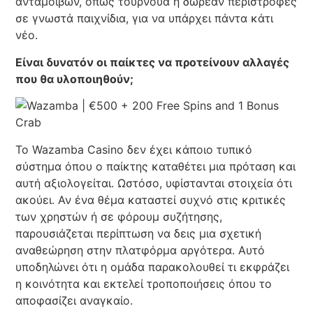
ανταμοιβών, όπως τουρνουά ή δωρεάν περιστροφές
σε γνωστά παιχνίδια, για να υπάρχει πάντα κάτι
νέο.
Είναι δυνατόν οι παίκτες να προτείνουν αλλαγές
που θα υλοποιηθούν;
Το Wazamba Casino δεν έχει κάποιο τυπικό
σύστημα όπου ο παίκτης καταθέτει μια πρόταση και
αυτή αξιολογείται. Ωστόσο, υφίστανται στοιχεία ότι
ακούει. Αν ένα θέμα καταστεί συχνό στις κριτικές
των χρηστών ή σε φόρουμ συζήτησης,
παρουσιάζεται περίπτωση να δεις μια σχετική
αναθεώρηση στην πλατφόρμα αργότερα. Αυτό
υποδηλώνει ότι η ομάδα παρακολουθεί τι εκφράζει
η κοινότητα και εκτελεί τροποποιήσεις όπου το
αποφασίζει αναγκαίο.