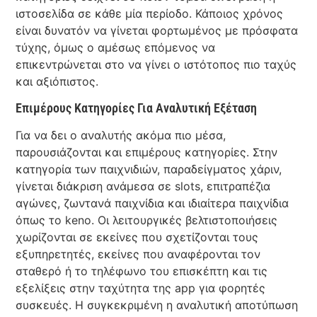
ιστοσελίδα σε κάθε μία περίοδο. Κάποιος χρόνος
είναι δυνατόν να γίνεται φορτωμένος με πρόσφατα
τύχης, όμως ο αμέσως επόμενος να
επικεντρώνεται στο να γίνει ο ιστότοπος πιο ταχύς
και αξιόπιστος.
Επιμέρους Κατηγορίες Για Αναλυτική Εξέταση
Για να δει ο αναλυτής ακόμα πιο μέσα,
παρουσιάζονται και επιμέρους κατηγορίες. Στην
κατηγορία των παιχνιδιών, παραδείγματος χάριν,
γίνεται διάκριση ανάμεσα σε slots, επιτραπέζια
αγώνες, ζωντανά παιχνίδια και ιδιαίτερα παιχνίδια
όπως το keno. Οι λειτουργικές βελτιστοποιήσεις
χωρίζονται σε εκείνες που σχετίζονται τους
εξυπηρετητές, εκείνες που αναφέρονται τον
σταθερό ή το τηλέφωνο του επισκέπτη και τις
εξελίξεις στην ταχύτητα της app για φορητές
συσκευές. Η συγκεκριμένη η αναλυτική αποτύπωση