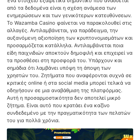
Ένα στοιχείο εξαιρετικά σημαντικό που αναδύεται
από τα δεδομένα είναι η σχέση ανάμεσα των
ενημερώσεων και των γενικότερων κατευθύνσεων.
Το Wazamba Casino φαίνεται να παρακολουθεί στις
αλλαγές. Αντιλαμβάνεται, για παράδειγμα, την
αυξανόμενη αξιοποίηση των κρυπτονομισμάτων και
προσαρμόζεται κατάλληλα. Αντιλαμβάνεται ποια
είδη παιχνιδιών αποκτούν δημοφιλή και επιχειρεί να
τα προσθέσει στη προσφορά του. Υπάρχουν και
σημάδια ότι λαμβάνει υπόψη τη άποψη των
χρηστών του. Ζητήματα που αναφέρονται συχνά σε
κριτικές online ή στα social media μπορεί τελικά να
οδηγήσουν σε μια αναβάθμιση της πλατφόρμας.
Αυτή η προσαρμοστικότητα δεν αποτελεί μικρό
ζήτημα. Είναι αυτό που κρατάει ένα καζίνο
συνδεδεμένο με την πραγματικότητα των πελατών
του για πολλά χρόνια.