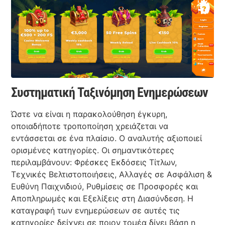
Συστηματική Ταξινόμηση Ενημερώσεων
Ώστε να είναι η παρακολούθηση έγκυρη,
οποιαδήποτε τροποποίηση χρειάζεται να
εντάσσεται σε ένα πλαίσιο. Ο αναλυτής αξιοποιεί
ορισμένες κατηγορίες. Οι σημαντικότερες
περιλαμβάνουν: Φρέσκες Εκδόσεις Τίτλων,
Τεχνικές Βελτιστοποιήσεις, Αλλαγές σε Ασφάλιση &
Ευθύνη Παιχνιδιού, Ρυθμίσεις σε Προσφορές και
Αποπληρωμές και Εξελίξεις στη Διασύνδεση. Η
καταγραφή των ενημερώσεων σε αυτές τις
κατηγορίες δείχνει σε ποιον τομέα δίνει βάση η