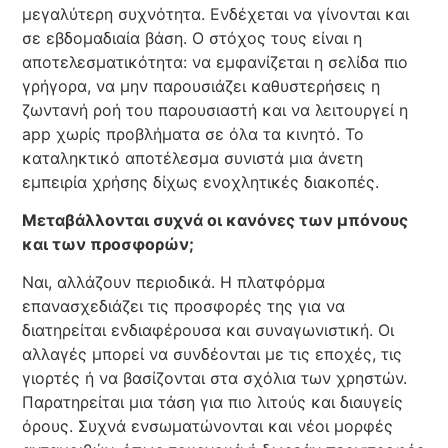
μεγαλύτερη συχνότητα. Ενδέχεται να γίνονται και
σε εβδομαδιαία βάση. Ο στόχος τους είναι η
αποτελεσματικότητα: να εμφανίζεται η σελίδα πιο
γρήγορα, να μην παρουσιάζει καθυστερήσεις η
ζωντανή ροή του παρουσιαστή και να λειτουργεί η
app χωρίς προβλήματα σε όλα τα κινητό. Το
καταληκτικό αποτέλεσμα συνιστά μια άνετη
εμπειρία χρήσης δίχως ενοχλητικές διακοπές.
Μεταβάλλονται συχνά οι κανόνες των μπόνους
και των προσφορών;
Ναι, αλλάζουν περιοδικά. Η πλατφόρμα
επανασχεδιάζει τις προσφορές της για να
διατηρείται ενδιαφέρουσα και συναγωνιστική. Οι
αλλαγές μπορεί να συνδέονται με τις εποχές, τις
γιορτές ή να βασίζονται στα σχόλια των χρηστών.
Παρατηρείται μια τάση για πιο λιτούς και διαυγείς
όρους. Συχνά ενσωματώνονται και νέοι μορφές