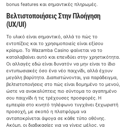
bonus features και σημαντικές πληρωμές.
Βελτιστοποιήσεις Στην Πλοήγηση
(UX/UI)
Το υλικό είναι σημαντικό, αλλά το πώς το
εντοπίζεις και το χρησιμοποιείς είναι εξίσου
κρίσιμο. Το Wazamba Casino φαίνεται να το
καταλαβαίνει αυτό και επενδύει στην χρηστικότητα.
Οι αλλαγές εδώ είναι δυνατόν να μην είναι το ίδιο
εντυπωσιακές όσο ένα νέο παιχνίδι, αλλά έχουν
μεγάλη βαρύτητα. Διαπιστώνονται, για παράδειγμα,
βελτιστοποιήσεις στο πώς είναι δομημένο το μενού,
ώστε να ανακαλύπτεις πιο σύντομα το αγαπημένο
σου παιχνίδι ή τις τρέχουσες προσφορές. Η
εμπειρία στο κινητό τηλέφωνο τυγχάνει ξεχωριστή
προσοχή, με σκοπό η πλατφόρμα να
ανταποκρίνεται άψογα σε κάθε τύπο οθόνης.
Ακόμη, οι διαδικασίες για να γίνεις μέλος, να