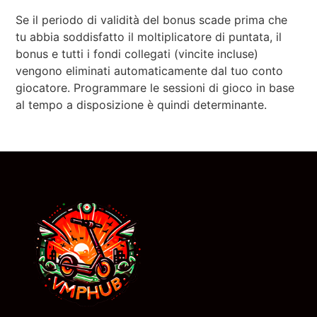
Se il periodo di validità del bonus scade prima che
tu abbia soddisfatto il moltiplicatore di puntata, il
bonus e tutti i fondi collegati (vincite incluse)
vengono eliminati automaticamente dal tuo conto
giocatore. Programmare le sessioni di gioco in base
al tempo a disposizione è quindi determinante.