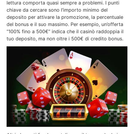
lettura comporta quasi sempre a problemi. I punti
chiave da cercare sono l’importo minimo del
deposito per attivare la promozione, la percentuale
del bonus e il suo massimo. Per esempio, un’offerta
“100% fino a 500€” indica che il casinò raddoppia il
tuo deposito, ma non oltre i 500€ di credito bonus.