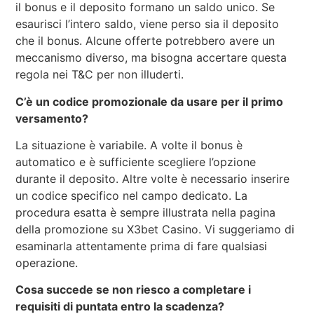
il bonus e il deposito formano un saldo unico. Se
esaurisci l’intero saldo, viene perso sia il deposito
che il bonus. Alcune offerte potrebbero avere un
meccanismo diverso, ma bisogna accertare questa
regola nei T&C per non illuderti.
C’è un codice promozionale da usare per il primo
versamento?
La situazione è variabile. A volte il bonus è
automatico e è sufficiente scegliere l’opzione
durante il deposito. Altre volte è necessario inserire
un codice specifico nel campo dedicato. La
procedura esatta è sempre illustrata nella pagina
della promozione su X3bet Casino. Vi suggeriamo di
esaminarla attentamente prima di fare qualsiasi
operazione.
Cosa succede se non riesco a completare i
requisiti di puntata entro la scadenza?