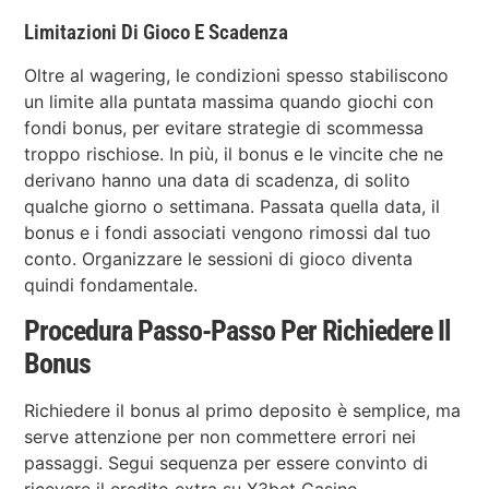
Limitazioni Di Gioco E Scadenza
Oltre al wagering, le condizioni spesso stabiliscono
un limite alla puntata massima quando giochi con
fondi bonus, per evitare strategie di scommessa
troppo rischiose. In più, il bonus e le vincite che ne
derivano hanno una data di scadenza, di solito
qualche giorno o settimana. Passata quella data, il
bonus e i fondi associati vengono rimossi dal tuo
conto. Organizzare le sessioni di gioco diventa
quindi fondamentale.
Procedura Passo-Passo Per Richiedere Il
Bonus
Richiedere il bonus al primo deposito è semplice, ma
serve attenzione per non commettere errori nei
passaggi. Segui sequenza per essere convinto di
ricevere il credito extra su X3bet Casino.