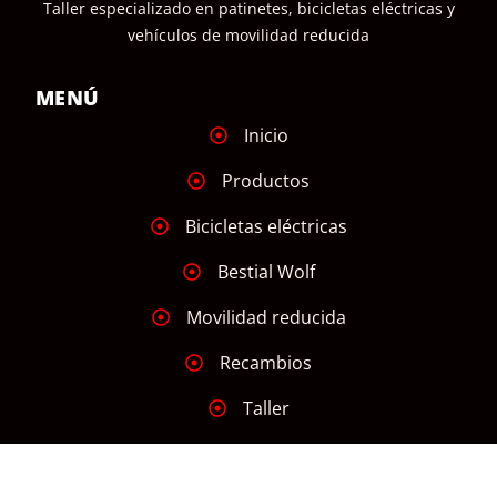
Taller especializado en patinetes, bicicletas eléctricas y
vehículos de movilidad reducida
MENÚ
Inicio
Productos
Bicicletas eléctricas
Bestial Wolf
Movilidad reducida
Recambios
Taller
Diagnóstico / cita