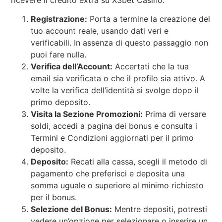
Registrazione:
Porta a termine la creazione del
tuo account reale, usando dati veri e
verificabili. In assenza di questo passaggio non
puoi fare nulla.
Verifica dell’Account:
Accertati che la tua
email sia verificata o che il profilo sia attivo. A
volte la verifica dell’identità si svolge dopo il
primo deposito.
Visita la Sezione Promozioni:
Prima di versare
soldi, accedi a pagina dei bonus e consulta i
Termini e Condizioni aggiornati per il primo
deposito.
Deposito:
Recati alla cassa, scegli il metodo di
pagamento che preferisci e deposita una
somma uguale o superiore al minimo richiesto
per il bonus.
Selezione del Bonus:
Mentre depositi, potresti
vedere un’opzione per selezionare o inserire un