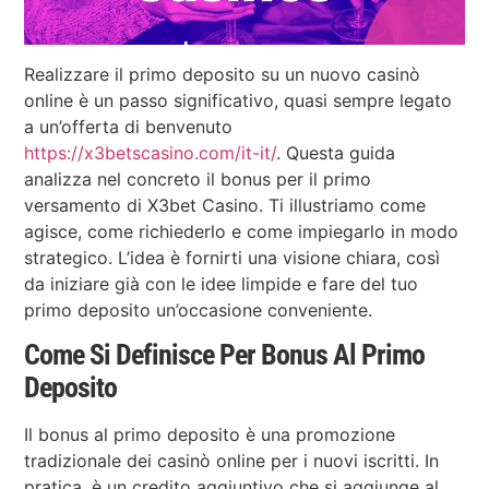
Realizzare il primo deposito su un nuovo casinò
online è un passo significativo, quasi sempre legato
a un’offerta di benvenuto
https://x3betscasino.com/it-it/
. Questa guida
analizza nel concreto il bonus per il primo
versamento di X3bet Casino. Ti illustriamo come
agisce, come richiederlo e come impiegarlo in modo
strategico. L’idea è fornirti una visione chiara, così
da iniziare già con le idee limpide e fare del tuo
primo deposito un’occasione conveniente.
Come Si Definisce Per Bonus Al Primo
Deposito
Il bonus al primo deposito è una promozione
tradizionale dei casinò online per i nuovi iscritti. In
pratica, è un credito aggiuntivo che si aggiunge al