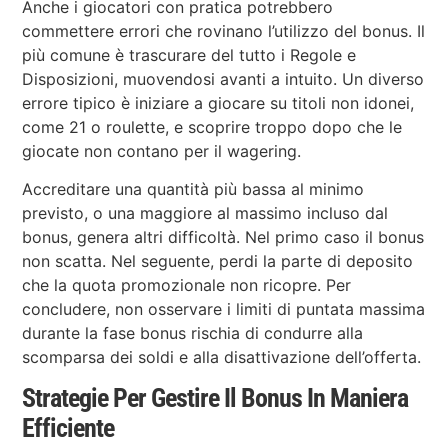
Anche i giocatori con pratica potrebbero
commettere errori che rovinano l’utilizzo del bonus. Il
più comune è trascurare del tutto i Regole e
Disposizioni, muovendosi avanti a intuito. Un diverso
errore tipico è iniziare a giocare su titoli non idonei,
come 21 o roulette, e scoprire troppo dopo che le
giocate non contano per il wagering.
Accreditare una quantità più bassa al minimo
previsto, o una maggiore al massimo incluso dal
bonus, genera altri difficoltà. Nel primo caso il bonus
non scatta. Nel seguente, perdi la parte di deposito
che la quota promozionale non ricopre. Per
concludere, non osservare i limiti di puntata massima
durante la fase bonus rischia di condurre alla
scomparsa dei soldi e alla disattivazione dell’offerta.
Strategie Per Gestire Il Bonus In Maniera
Efficiente