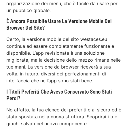
organizzazione dei menu, che è facile da usare per
un pubblico globale.
È Ancora Possibile Usare La Versione Mobile Del
Browser Del Sito?
Certo, la versione mobile del sito westaces.eu
continua ad essere completamente funzionante e
disponibile. L’app revisionata è una soluzione
migliorata, ma la decisione dello mezzo rimane nelle
tue mani. La versione da browser riceverà a sua
volta, in futuro, diversi dei perfezionamenti di
interfaccia che nell’app sono stati bene.
I Titoli Preferiti Che Avevo Conservato Sono Stati
Persi?
No affatto, la tua elenco dei preferiti è al sicuro ed è
stata spostata nella nuova struttura. Scoprirai i tuoi
giochi salvati nel nuovo componente