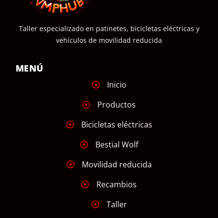
Taller especializado en patinetes, bicicletas eléctricas y
vehículos de movilidad reducida
MENÚ
Inicio
Productos
Bicicletas eléctricas
Bestial Wolf
Movilidad reducida
Recambios
Taller