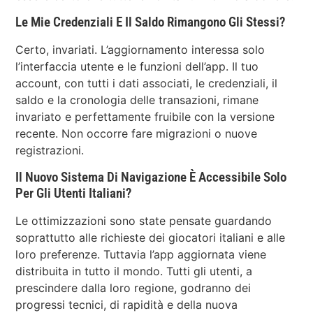
Le Mie Credenziali E Il Saldo Rimangono Gli Stessi?
Certo, invariati. L’aggiornamento interessa solo
l’interfaccia utente e le funzioni dell’app. Il tuo
account, con tutti i dati associati, le credenziali, il
saldo e la cronologia delle transazioni, rimane
invariato e perfettamente fruibile con la versione
recente. Non occorre fare migrazioni o nuove
registrazioni.
Il Nuovo Sistema Di Navigazione È Accessibile Solo
Per Gli Utenti Italiani?
Le ottimizzazioni sono state pensate guardando
soprattutto alle richieste dei giocatori italiani e alle
loro preferenze. Tuttavia l’app aggiornata viene
distribuita in tutto il mondo. Tutti gli utenti, a
prescindere dalla loro regione, godranno dei
progressi tecnici, di rapidità e della nuova