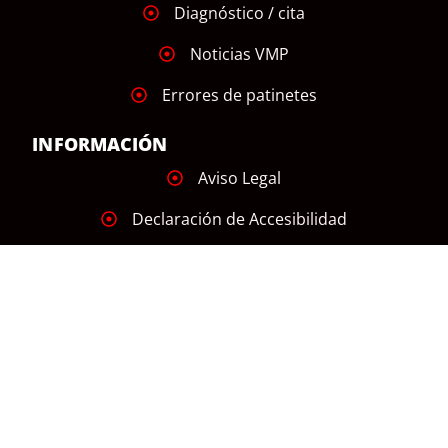
Diagnóstico / cita
Noticias VMP
Errores de patinetes
INFORMACIÓN
Aviso Legal
Declaración de Accesibilidad
Política de Cookies
Política de Privacidad
Mapa Web
CONTACTO
C. de Cartagena, 57, Salamanca, 28028 Madrid,