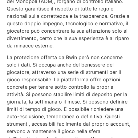
dei Monopoli (ADM), l’organo di controllo italiano.
Questo garantisce il rispetto di tutte le regole
nazionali sulla correttezza e la trasparenza. Grazie a
questo doppio impegno, tecnologico e normativo, il
giocatore può concentrare la sua attenzione solo al
divertimento, certo che la sua esperienza è al riparo
da minacce esterne.
La protezione offerta da Bwin però non concerne
solo i dati. Si occupa anche del benessere del
giocatore, attraverso una serie di strumenti per il
gioco responsabile. La piattaforma offre opzioni
concrete per tenere sotto controllo la propria
attività. Si possono stabilire limiti di deposito per la
giornata, la settimana o il mese. Si possono definire
limiti di tempo di gioco. È possibile richiedere una
auto-esclusione, temporanea o definitiva. Questi
strumenti, accessibili facilmente dal proprio account,
servono a mantenere il gioco nella sfera