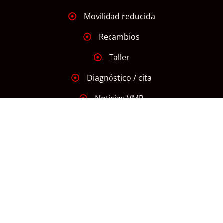
Movilidad reducida
Recambios
Taller
Diagnóstico / cita
Noticias VMP
Errores de patinetes
INFORMACIÓN
Aviso Legal
Declaración de Accesibilidad
Política de Cookies
Política de Privacidad