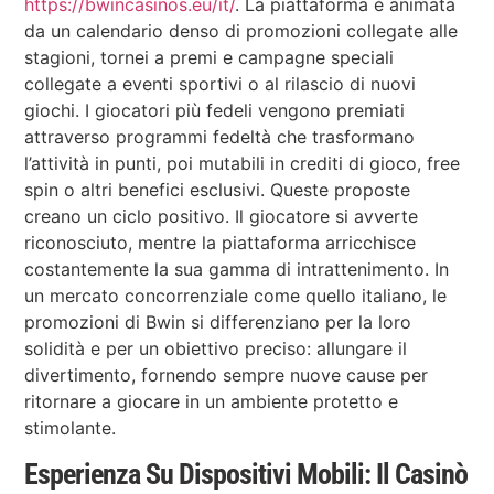
https://bwincasinos.eu/it/
. La piattaforma è animata
da un calendario denso di promozioni collegate alle
stagioni, tornei a premi e campagne speciali
collegate a eventi sportivi o al rilascio di nuovi
giochi. I giocatori più fedeli vengono premiati
attraverso programmi fedeltà che trasformano
l’attività in punti, poi mutabili in crediti di gioco, free
spin o altri benefici esclusivi. Queste proposte
creano un ciclo positivo. Il giocatore si avverte
riconosciuto, mentre la piattaforma arricchisce
costantemente la sua gamma di intrattenimento. In
un mercato concorrenziale come quello italiano, le
promozioni di Bwin si differenziano per la loro
solidità e per un obiettivo preciso: allungare il
divertimento, fornendo sempre nuove cause per
ritornare a giocare in un ambiente protetto e
stimolante.
Esperienza Su Dispositivi Mobili: Il Casinò