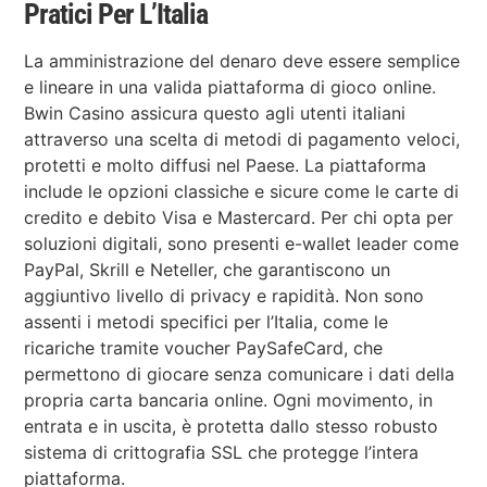
Pratici Per L’Italia
La amministrazione del denaro deve essere semplice
e lineare in una valida piattaforma di gioco online.
Bwin Casino assicura questo agli utenti italiani
attraverso una scelta di metodi di pagamento veloci,
protetti e molto diffusi nel Paese. La piattaforma
include le opzioni classiche e sicure come le carte di
credito e debito Visa e Mastercard. Per chi opta per
soluzioni digitali, sono presenti e-wallet leader come
PayPal, Skrill e Neteller, che garantiscono un
aggiuntivo livello di privacy e rapidità. Non sono
assenti i metodi specifici per l’Italia, come le
ricariche tramite voucher PaySafeCard, che
permettono di giocare senza comunicare i dati della
propria carta bancaria online. Ogni movimento, in
entrata e in uscita, è protetta dallo stesso robusto
sistema di crittografia SSL che protegge l’intera
piattaforma.