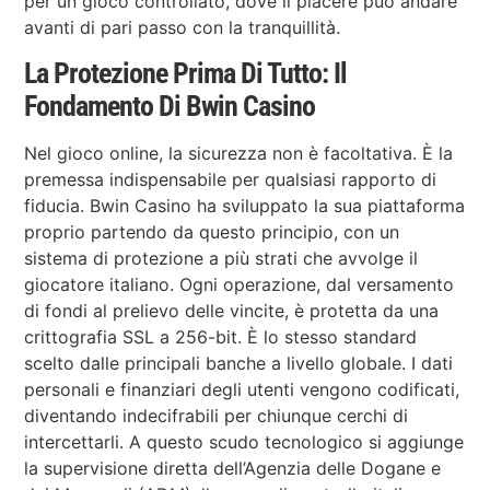
per un gioco controllato, dove il piacere può andare
avanti di pari passo con la tranquillità.
La Protezione Prima Di Tutto: Il
Fondamento Di Bwin Casino
Nel gioco online, la sicurezza non è facoltativa. È la
premessa indispensabile per qualsiasi rapporto di
fiducia. Bwin Casino ha sviluppato la sua piattaforma
proprio partendo da questo principio, con un
sistema di protezione a più strati che avvolge il
giocatore italiano. Ogni operazione, dal versamento
di fondi al prelievo delle vincite, è protetta da una
crittografia SSL a 256-bit. È lo stesso standard
scelto dalle principali banche a livello globale. I dati
personali e finanziari degli utenti vengono codificati,
diventando indecifrabili per chiunque cerchi di
intercettarli. A questo scudo tecnologico si aggiunge
la supervisione diretta dell’Agenzia delle Dogane e