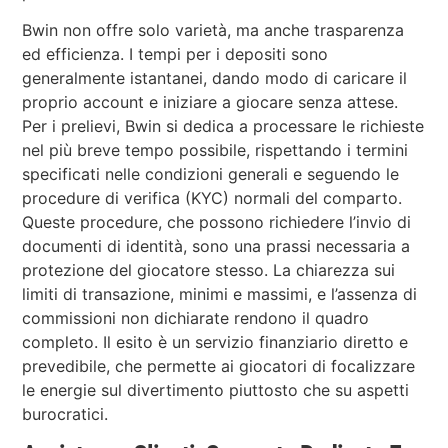
Bwin non offre solo varietà, ma anche trasparenza
ed efficienza. I tempi per i depositi sono
generalmente istantanei, dando modo di caricare il
proprio account e iniziare a giocare senza attese.
Per i prelievi, Bwin si dedica a processare le richieste
nel più breve tempo possibile, rispettando i termini
specificati nelle condizioni generali e seguendo le
procedure di verifica (KYC) normali del comparto.
Queste procedure, che possono richiedere l’invio di
documenti di identità, sono una prassi necessaria a
protezione del giocatore stesso. La chiarezza sui
limiti di transazione, minimi e massimi, e l’assenza di
commissioni non dichiarate rendono il quadro
completo. Il esito è un servizio finanziario diretto e
prevedibile, che permette ai giocatori di focalizzare
le energie sul divertimento piuttosto che su aspetti
burocratici.