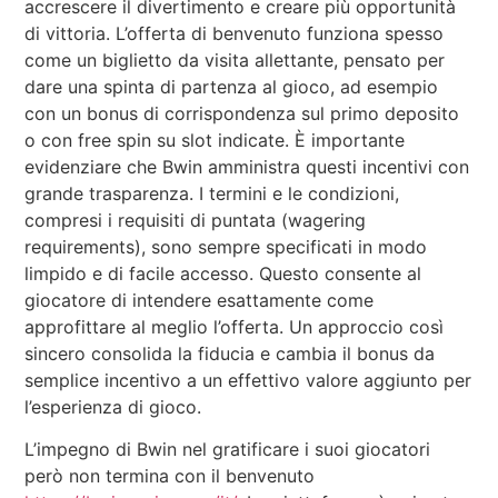
accrescere il divertimento e creare più opportunità
di vittoria. L’offerta di benvenuto funziona spesso
come un biglietto da visita allettante, pensato per
dare una spinta di partenza al gioco, ad esempio
con un bonus di corrispondenza sul primo deposito
o con free spin su slot indicate. È importante
evidenziare che Bwin amministra questi incentivi con
grande trasparenza. I termini e le condizioni,
compresi i requisiti di puntata (wagering
requirements), sono sempre specificati in modo
limpido e di facile accesso. Questo consente al
giocatore di intendere esattamente come
approfittare al meglio l’offerta. Un approccio così
sincero consolida la fiducia e cambia il bonus da
semplice incentivo a un effettivo valore aggiunto per
l’esperienza di gioco.
L’impegno di Bwin nel gratificare i suoi giocatori
però non termina con il benvenuto