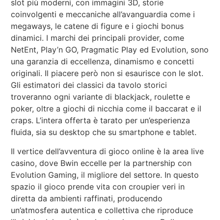
slot più moderni, con immagini 3D, storie
coinvolgenti e meccaniche all’avanguardia come i
megaways, le catene di figure e i giochi bonus
dinamici. I marchi dei principali provider, come
NetEnt, Play’n GO, Pragmatic Play ed Evolution, sono
una garanzia di eccellenza, dinamismo e concetti
originali. Il piacere però non si esaurisce con le slot.
Gli estimatori dei classici da tavolo storici
troveranno ogni variante di blackjack, roulette e
poker, oltre a giochi di nicchia come il baccarat e il
craps. L’intera offerta è tarato per un’esperienza
fluida, sia su desktop che su smartphone e tablet.
Il vertice dell’avventura di gioco online è la area live
casino, dove Bwin eccelle per la partnership con
Evolution Gaming, il migliore del settore. In questo
spazio il gioco prende vita con croupier veri in
diretta da ambienti raffinati, producendo
un’atmosfera autentica e collettiva che riproduce