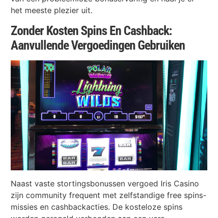
het meeste plezier uit.
Zonder Kosten Spins En Cashback:
Aanvullende Vergoedingen Gebruiken
Naast vaste stortingsbonussen vergoed Iris Casino
zijn community frequent met zelfstandige free spins-
missies en cashbackacties. De kosteloze spins