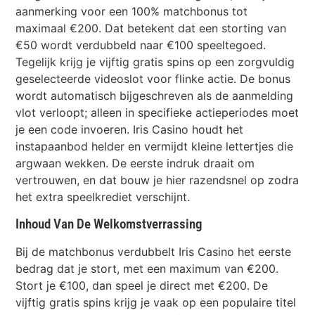
aanmerking voor een 100% matchbonus tot
maximaal €200. Dat betekent dat een storting van
€50 wordt verdubbeld naar €100 speeltegoed.
Tegelijk krijg je vijftig gratis spins op een zorgvuldig
geselecteerde videoslot voor flinke actie. De bonus
wordt automatisch bijgeschreven als de aanmelding
vlot verloopt; alleen in specifieke actieperiodes moet
je een code invoeren. Iris Casino houdt het
instapaanbod helder en vermijdt kleine lettertjes die
argwaan wekken. De eerste indruk draait om
vertrouwen, en dat bouw je hier razendsnel op zodra
het extra speelkrediet verschijnt.
Inhoud Van De Welkomstverrassing
Bij de matchbonus verdubbelt Iris Casino het eerste
bedrag dat je stort, met een maximum van €200.
Stort je €100, dan speel je direct met €200. De
vijftig gratis spins krijg je vaak op een populaire titel