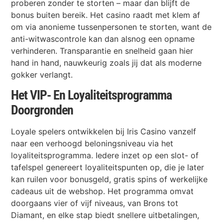
proberen zonder te storten – maar dan blijft de
bonus buiten bereik. Het casino raadt met klem af
om via anonieme tussenpersonen te storten, want de
anti-witwascontrole kan dan alsnog een opname
verhinderen. Transparantie en snelheid gaan hier
hand in hand, nauwkeurig zoals jij dat als moderne
gokker verlangt.
Het VIP- En Loyaliteitsprogramma
Doorgronden
Loyale spelers ontwikkelen bij Iris Casino vanzelf
naar een verhoogd beloningsniveau via het
loyaliteitsprogramma. Iedere inzet op een slot- of
tafelspel genereert loyaliteitspunten op, die je later
kan ruilen voor bonusgeld, gratis spins of werkelijke
cadeaus uit de webshop. Het programma omvat
doorgaans vier of vijf niveaus, van Brons tot
Diamant, en elke stap biedt snellere uitbetalingen,