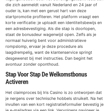
die zich aanmeldt vanuit Nederland en 24 jaar of
ouder is, kan met een gerust hart van deze
startpromotie profiteren. Het platform vraagt een
korte verificatie: je uploadt een identiteitsbewijs en
een adresbevestiging. Als die stap is doorlopen,
staat de bonusdeur wagenwijd open. Zelfs als je
normaal huiverig bent voor administratieve
rompslomp, ervaar je deze procedure als
laagdrempelig, want de klantenservice springt
desgewenst bij met instructies. Dan begint het
avontuur zonder oponthoud.
Stap Voor Stap De Welkomstbonus
Activeren
Het claimproces bij Iris Casino is zo ontworpen dat
je nergens over technische hobbels struikelt. Na het
invullen van een kort registratieformulier bevestig je
je e-mailadres via een link. Vervolgens navigeer je