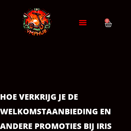
0
DIAGNÓSTICO / CITA
ERRORES DE PATINETES
HOE VERKRIJG JE DE
WELKOMSTAANBIEDING EN
ANDERE PROMOTIES BIJ IRIS