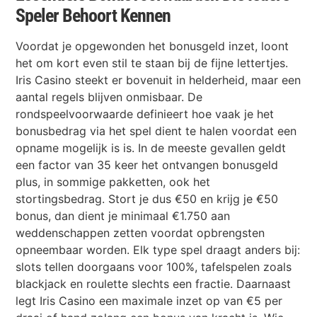
Speler Behoort Kennen
Voordat je opgewonden het bonusgeld inzet, loont
het om kort even stil te staan bij de fijne lettertjes.
Iris Casino steekt er bovenuit in helderheid, maar een
aantal regels blijven onmisbaar. De
rondspeelvoorwaarde definieert hoe vaak je het
bonusbedrag via het spel dient te halen voordat een
opname mogelijk is is. In de meeste gevallen geldt
een factor van 35 keer het ontvangen bonusgeld
plus, in sommige pakketten, ook het
stortingsbedrag. Stort je dus €50 en krijg je €50
bonus, dan dient je minimaal €1.750 aan
weddenschappen zetten voordat opbrengsten
opneembaar worden. Elk type spel draagt anders bij:
slots tellen doorgaans voor 100%, tafelspelen zoals
blackjack en roulette slechts een fractie. Daarnaast
legt Iris Casino een maximale inzet op van €5 per