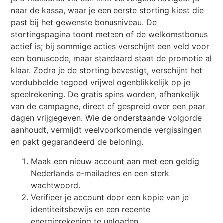
naar de kassa, waar je een eerste storting kiest die
past bij het gewenste bonusniveau. De
stortingspagina toont meteen of de welkomstbonus
actief is; bij sommige acties verschijnt een veld voor
een bonuscode, maar standaard staat de promotie al
klaar. Zodra je de storting bevestigt, verschijnt het
verdubbelde tegoed vrijwel ogenblikkelijk op je
speelrekening. De gratis spins worden, afhankelijk
van de campagne, direct of gespreid over een paar
dagen vrijgegeven. Wie de onderstaande volgorde
aanhoudt, vermijdt veelvoorkomende vergissingen
en pakt gegarandeerd de beloning.
Maak een nieuw account aan met een geldig
Nederlands e-mailadres en een sterk
wachtwoord.
Verifieer je account door een kopie van je
identiteitsbewijs en een recente
energierekening te uploaden.