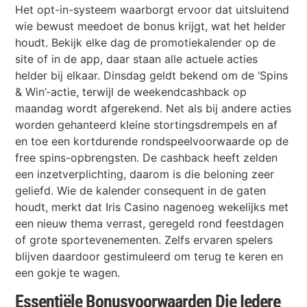
Het opt-in-systeem waarborgt ervoor dat uitsluitend
wie bewust meedoet de bonus krijgt, wat het helder
houdt. Bekijk elke dag de promotiekalender op de
site of in de app, daar staan alle actuele acties
helder bij elkaar. Dinsdag geldt bekend om de ‘Spins
& Win’-actie, terwijl de weekendcashback op
maandag wordt afgerekend. Net als bij andere acties
worden gehanteerd kleine stortingsdrempels en af
en toe een kortdurende rondspeelvoorwaarde op de
free spins-opbrengsten. De cashback heeft zelden
een inzetverplichting, daarom is die beloning zeer
geliefd. Wie de kalender consequent in de gaten
houdt, merkt dat Iris Casino nagenoeg wekelijks met
een nieuw thema verrast, geregeld rond feestdagen
of grote sportevenementen. Zelfs ervaren spelers
blijven daardoor gestimuleerd om terug te keren en
een gokje te wagen.
Essentiële Bonusvoorwaarden Die Iedere