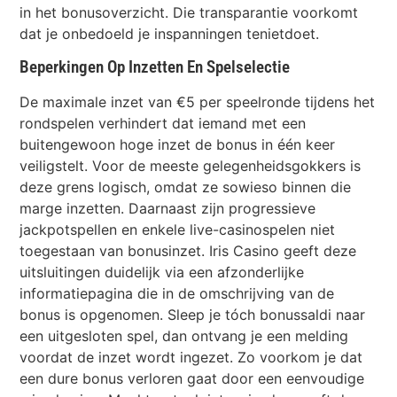
in het bonusoverzicht. Die transparantie voorkomt
dat je onbedoeld je inspanningen tenietdoet.
Beperkingen Op Inzetten En Spelselectie
De maximale inzet van €5 per speelronde tijdens het
rondspelen verhindert dat iemand met een
buitengewoon hoge inzet de bonus in één keer
veiligstelt. Voor de meeste gelegenheidsgokkers is
deze grens logisch, omdat ze sowieso binnen die
marge inzetten. Daarnaast zijn progressieve
jackpotspellen en enkele live-casinospelen niet
toegestaan van bonusinzet. Iris Casino geeft deze
uitsluitingen duidelijk via een afzonderlijke
informatiepagina die in de omschrijving van de
bonus is opgenomen. Sleep je tóch bonussaldi naar
een uitgesloten spel, dan ontvang je een melding
voordat de inzet wordt ingezet. Zo voorkom je dat
een dure bonus verloren gaat door een eenvoudige