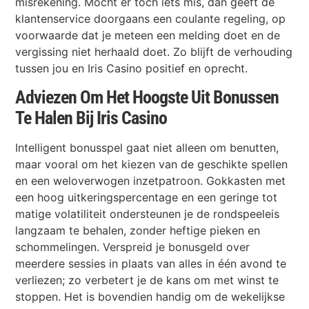
misrekening. Mocht er toch iets mis, dan geeft de
klantenservice doorgaans een coulante regeling, op
voorwaarde dat je meteen een melding doet en de
vergissing niet herhaald doet. Zo blijft de verhouding
tussen jou en Iris Casino positief en oprecht.
Adviezen Om Het Hoogste Uit Bonussen
Te Halen Bij Iris Casino
Intelligent bonusspel gaat niet alleen om benutten,
maar vooral om het kiezen van de geschikte spellen
en een weloverwogen inzetpatroon. Gokkasten met
een hoog uitkeringspercentage en een geringe tot
matige volatiliteit ondersteunen je de rondspeeleis
langzaam te behalen, zonder heftige pieken en
schommelingen. Verspreid je bonusgeld over
meerdere sessies in plaats van alles in één avond te
verliezen; zo verbetert je de kans om met winst te
stoppen. Het is bovendien handig om de wekelijkse