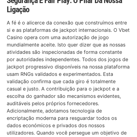
Segurança E Fair Play: O Pilar Da Nossa
Ligação
A fé é o alicerce da conexão que construímos entre
si e as plataformas de jackpot internacionais. O Vbet
Casino opera com uma autorização de jogo
mundialmente aceite. Isto quer dizer que as nossas
atividades são inspecionadas de forma constante
por autoridades independentes. Todos dos jogos de
jackpot progressivo disponíveis na nossa plataforma
usam RNGs validados e experimentados. Esta
validação confirma que cada giro é totalmente
casual e justo. A contribuição para o jackpot e a
escolha do ganhador são mecanismos evidentes,
auditáveis pelos próprios fornecedores.
Adicionalmente, adotamos tecnologia de
encriptação moderna para resguardar todos os
dados económicos e privados dos nossos
utilizadores. Quando você persegue um objetivo de