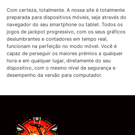
Com certeza, totalmente. A nossa site é totalmente
preparada para dispositivos móveis, seja através do
navegador do seu smartphone ou tablet. Todos os
jogos de jackpot progressivo, com os seus gráficos
deslumbrantes e contadores em tempo real,
funcionam na perfeição no modo móvel. Você é
capaz de perseguir os maiores prémios a qualquer
hora e em qualquer lugar, diretamente do seu
dispositivo, com o mesmo nível de segurança e
desempenho da versão para computador.