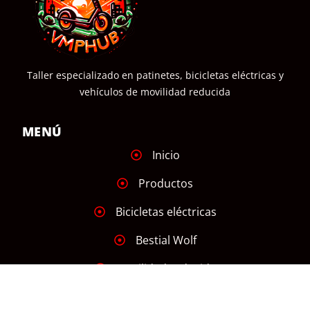
Taller especializado en patinetes, bicicletas eléctricas y
vehículos de movilidad reducida
MENÚ
Inicio
Productos
Bicicletas eléctricas
Bestial Wolf
Movilidad reducida
Recambios