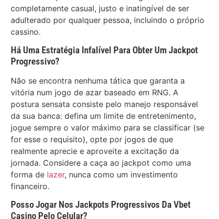
completamente casual, justo e inatingível de ser
adulterado por qualquer pessoa, incluindo o próprio
cassino.
Há Uma Estratégia Infalível Para Obter Um Jackpot
Progressivo?
Não se encontra nenhuma tática que garanta a
vitória num jogo de azar baseado em RNG. A
postura sensata consiste pelo manejo responsável
da sua banca: defina um limite de entretenimento,
jogue sempre o valor máximo para se classificar (se
for esse o requisito), opte por jogos de que
realmente aprecie e aproveite a excitação da
jornada. Considere a caça ao jackpot como uma
forma de
lazer
, nunca como um investimento
financeiro.
Posso Jogar Nos Jackpots Progressivos Da Vbet
Casino Pelo Celular?