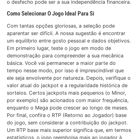
o desfecho pode ser a sua independência financeira.
Como Selecionar O Jogo Ideal Para Si
Com tantas opções gloriosas, a seleção pode
aparentar ser difícil. A nossa sugestão é encontrar
um equilíbrio entre gosto pessoal e dados objetivos.
Em primeiro lugar, teste o jogo em modo de
demonstração para compreender a sua mecânica
básica. Você vai permanecer a maior parte do
tempo nesse modo, por isso é imprescindível que
ele seja envolvente por natureza. Depois, verifique o
valor atual do jackpot e a regularidade histórica de
sorteios. Certos jackpots mais pequenos (o Minor,
por exemplo) são acionados com maior frequência,
enquanto o Mega pode crescer ao longo de meses.
Por final, confira o RTP (Retorno ao Jogador) base
do jogo, sem considerar a contribuição do jackpot.
Um RTP base mais superior significa que, em termos
estatísticos, o jogo reembolsa mais ao jogador à