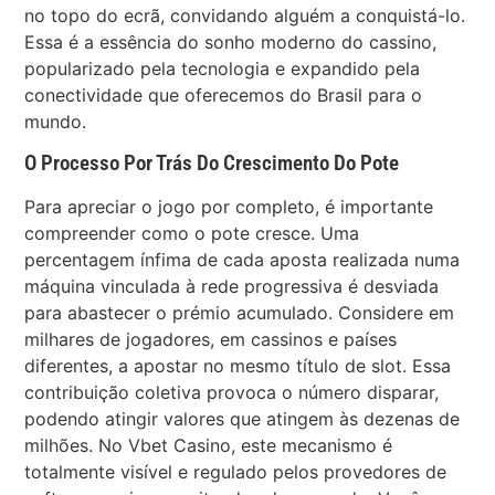
no topo do ecrã, convidando alguém a conquistá-lo.
Essa é a essência do sonho moderno do cassino,
popularizado pela tecnologia e expandido pela
conectividade que oferecemos do Brasil para o
mundo.
O Processo Por Trás Do Crescimento Do Pote
Para apreciar o jogo por completo, é importante
compreender como o pote cresce. Uma
percentagem ínfima de cada aposta realizada numa
máquina vinculada à rede progressiva é desviada
para abastecer o prémio acumulado. Considere em
milhares de jogadores, em cassinos e países
diferentes, a apostar no mesmo título de slot. Essa
contribuição coletiva provoca o número disparar,
podendo atingir valores que atingem às dezenas de
milhões. No Vbet Casino, este mecanismo é
totalmente visível e regulado pelos provedores de