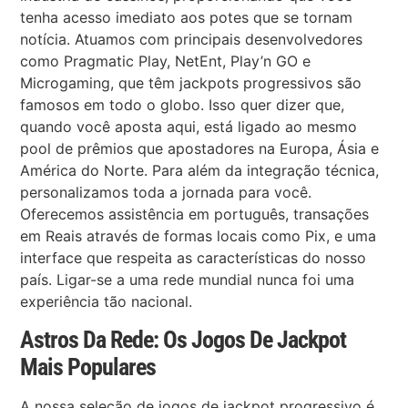
tenha acesso imediato aos potes que se tornam
notícia. Atuamos com principais desenvolvedores
como Pragmatic Play, NetEnt, Play’n GO e
Microgaming, que têm jackpots progressivos são
famosos em todo o globo. Isso quer dizer que,
quando você aposta aqui, está ligado ao mesmo
pool de prêmios que apostadores na Europa, Ásia e
América do Norte. Para além da integração técnica,
personalizamos toda a jornada para você.
Oferecemos assistência em português, transações
em Reais através de formas locais como Pix, e uma
interface que respeita as características do nosso
país. Ligar-se a uma rede mundial nunca foi uma
experiência tão nacional.
Astros Da Rede: Os Jogos De Jackpot
Mais Populares
A nossa seleção de jogos de jackpot progressivo é