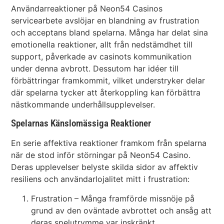
Användarreaktioner på Neon54 Casinos
servicearbete avslöjar en blandning av frustration
och acceptans bland spelarna. Många har delat sina
emotionella reaktioner, allt från nedstämdhet till
support, påverkade av casinots kommunikation
under denna avbrott. Dessutom har idéer till
förbättringar framkommit, vilket understryker delar
där spelarna tycker att återkoppling kan förbättra
nästkommande underhållsupplevelser.
Spelarnas Känslomässiga Reaktioner
En serie affektiva reaktioner framkom från spelarna
när de stod inför störningar på Neon54 Casino.
Deras upplevelser belyste skilda sidor av affektiv
resiliens och användarlojalitet mitt i frustration:
Frustration – Många framförde missnöje på
grund av den oväntade avbrottet och ansåg att
deras spelutrymme var inskränkt.