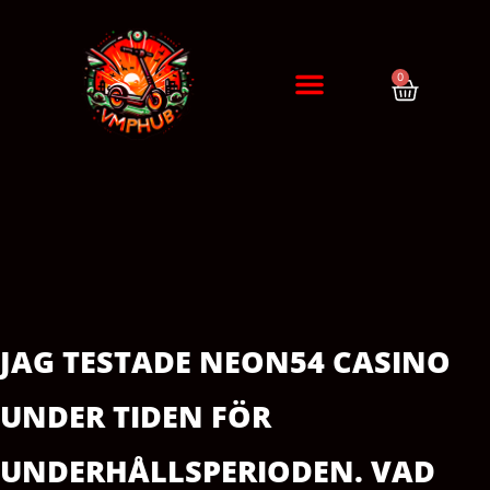
0
DIAGNÓSTICO / CITA
ERRORES DE PATINETES
JAG TESTADE NEON54 CASINO
UNDER TIDEN FÖR
UNDERHÅLLSPERIODEN. VAD