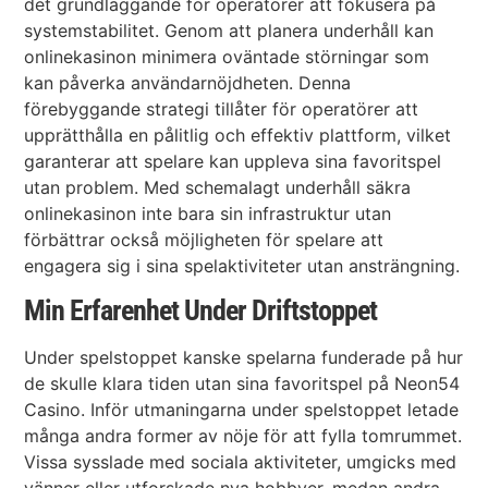
det grundläggande för operatörer att fokusera på
systemstabilitet. Genom att planera underhåll kan
onlinekasinon minimera oväntade störningar som
kan påverka användarnöjdheten. Denna
förebyggande strategi tillåter för operatörer att
upprätthålla en pålitlig och effektiv plattform, vilket
garanterar att spelare kan uppleva sina favoritspel
utan problem. Med schemalagt underhåll säkra
onlinekasinon inte bara sin infrastruktur utan
förbättrar också möjligheten för spelare att
engagera sig i sina spelaktiviteter utan ansträngning.
Min Erfarenhet Under Driftstoppet
Under spelstoppet kanske spelarna funderade på hur
de skulle klara tiden utan sina favoritspel på Neon54
Casino. Inför utmaningarna under spelstoppet letade
många andra former av nöje för att fylla tomrummet.
Vissa sysslade med sociala aktiviteter, umgicks med
vänner eller utforskade nya hobbyer, medan andra