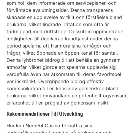
som höll dem informerade om serviceplanen och
förväntade avslutningstider. Denna transparens
skapade en upplevelse av tillit och förståelse bland
brukarna, vilket lindrade irritation som ofta är
förknippad med driftstopp. Dessutom uppmuntrade
möjligheten till dedikerad kundtjänst under denna
period spelarna att framföra sina farhågor och
frågor, vilket öppnade en öppen kanal för samtal.
Denna lyhördhet bidrog till att behålla en gynnsam
atmosfär, vilket gjorde att spelarna upplevde sig
värdefulla även när åtkomsten till deras favoritspel
var inskränkt. Övergripande bidrog effektiv
kommunikation till en känsla av gemenskap bland
brukarna, vilket omvandlade en potentiellt ogynnsam
erfarenhet till en präglad av gemensam insikt.
Rekommendationer Till Utveckling
Hur kan Neon54 Casino förbättra sina
underhållsprotokoll grundat på brukarsvar och