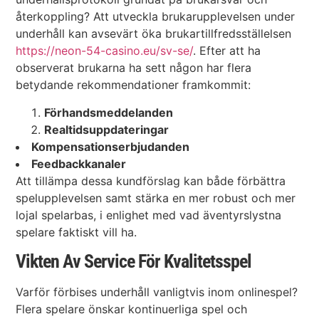
återkoppling? Att utveckla brukarupplevelsen under
underhåll kan avsevärt öka brukartillfredsställelsen
https://neon-54-casino.eu/sv-se/
. Efter att ha
observerat brukarna ha sett någon har flera
betydande rekommendationer framkommit:
Förhandsmeddelanden
Realtidsuppdateringar
Kompensationserbjudanden
Feedbackkanaler
Att tillämpa dessa kundförslag kan både förbättra
spelupplevelsen samt stärka en mer robust och mer
lojal spelarbas, i enlighet med vad äventyrslystna
spelare faktiskt vill ha.
Vikten Av Service För Kvalitetsspel
Varför förbises underhåll vanligtvis inom onlinespel?
Flera spelare önskar kontinuerliga spel och