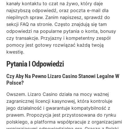
kanały kontaktu to czat na żywo, który daje
najszybszą odpowiedź, oraz poczta e-mail dla
niepilnych spraw. Zanim napiszesz, sprawdź do
sekcji FAQ na stronie. Często znajdują się tam
odpowiedzi na popularne pytania o konta, bonusy
czy transakcje. Przyjazny i kompetentny zespół
pomocy jest gotowy rozwiązać każdą twoją
kwestię.
Pytania I Odpowiedzi
Czy Aby Na Pewno Lizaro Casino Stanowi Legalne W
Polsce?
Owszem. Lizaro Casino działa na mocy ważnej
zagranicznej licencji kasynowej, która kontroluje
jego działalność i gwarantuje kompatybilność z
prawem. Propozycja jest przystosowana do rynku
polskiego, a platforma współpracuje z organizacjami
wspierającymi odpowiedzialną grę. Gracze z Polski