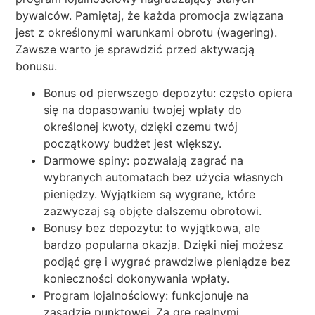
bywalców. Pamiętaj, że każda promocja związana
jest z określonymi warunkami obrotu (wagering).
Zawsze warto je sprawdzić przed aktywacją
bonusu.
Bonus od pierwszego depozytu: często opiera
się na dopasowaniu twojej wpłaty do
określonej kwoty, dzięki czemu twój
początkowy budżet jest większy.
Darmowe spiny: pozwalają zagrać na
wybranych automatach bez użycia własnych
pieniędzy. Wyjątkiem są wygrane, które
zazwyczaj są objęte dalszemu obrotowi.
Bonusy bez depozytu: to wyjątkowa, ale
bardzo popularna okazja. Dzięki niej możesz
podjąć grę i wygrać prawdziwe pieniądze bez
konieczności dokonywania wpłaty.
Program lojalnościowy: funkcjonuje na
zasadzie punktowej. Za grę realnymi