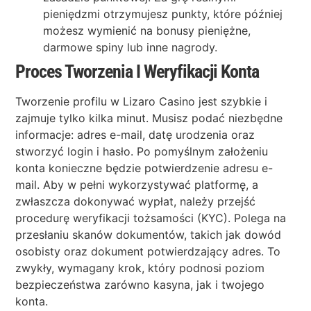
pieniędzmi otrzymujesz punkty, które później
możesz wymienić na bonusy pieniężne,
darmowe spiny lub inne nagrody.
Proces Tworzenia I Weryfikacji Konta
Tworzenie profilu w Lizaro Casino jest szybkie i
zajmuje tylko kilka minut. Musisz podać niezbędne
informacje: adres e-mail, datę urodzenia oraz
stworzyć login i hasło. Po pomyślnym założeniu
konta konieczne będzie potwierdzenie adresu e-
mail. Aby w pełni wykorzystywać platformę, a
zwłaszcza dokonywać wypłat, należy przejść
procedurę weryfikacji tożsamości (KYC). Polega na
przesłaniu skanów dokumentów, takich jak dowód
osobisty oraz dokument potwierdzający adres. To
zwykły, wymagany krok, który podnosi poziom
bezpieczeństwa zarówno kasyna, jak i twojego
konta.