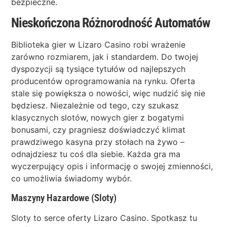
bezpieczne.
Nieskończona Różnorodność Automatów
Biblioteka gier w Lizaro Casino robi wrażenie
zarówno rozmiarem, jak i standardem. Do twojej
dyspozycji są tysiące tytułów od najlepszych
producentów oprogramowania na rynku. Oferta
stale się powiększa o nowości, więc nudzić się nie
będziesz. Niezależnie od tego, czy szukasz
klasycznych slotów, nowych gier z bogatymi
bonusami, czy pragniesz doświadczyć klimat
prawdziwego kasyna przy stołach na żywo –
odnajdziesz tu coś dla siebie. Każda gra ma
wyczerpujący opis i informację o swojej zmienności,
co umożliwia świadomy wybór.
Maszyny Hazardowe (Sloty)
Sloty to serce oferty Lizaro Casino. Spotkasz tu