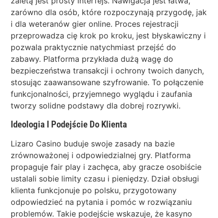
zaletą jest prosty interfejs. Nawigacja jest łatwa,
zarówno dla osób, które rozpoczynają przygodę, jak
i dla weteranów gier online. Proces rejestracji
przeprowadza cię krok po kroku, jest błyskawiczny i
pozwala praktycznie natychmiast przejść do
zabawy. Platforma przykłada dużą wagę do
bezpieczeństwa transakcji i ochrony twoich danych,
stosując zaawansowane szyfrowanie. To połączenie
funkcjonalności, przyjemnego wyglądu i zaufania
tworzy solidne podstawy dla dobrej rozrywki.
Ideologia I Podejście Do Klienta
Lizaro Casino buduje swoje zasady na bazie
zrównoważonej i odpowiedzialnej gry. Platforma
propaguje fair play i zachęca, aby gracze osobiście
ustalali sobie limity czasu i pieniędzy. Dział obsługi
klienta funkcjonuje po polsku, przygotowany
odpowiedzieć na pytania i pomóc w rozwiązaniu
problemów. Takie podejście wskazuje, że kasyno