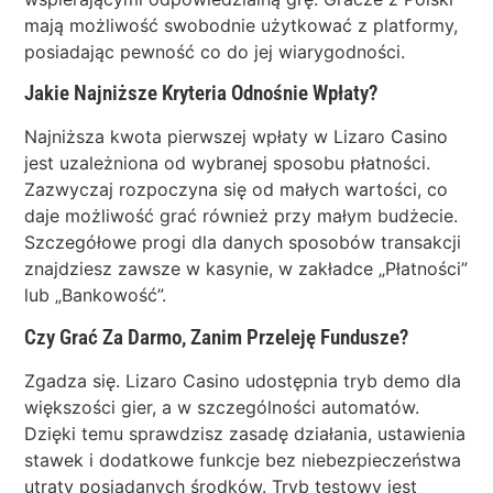
mają możliwość swobodnie użytkować z platformy,
posiadając pewność co do jej wiarygodności.
Jakie Najniższe Kryteria Odnośnie Wpłaty?
Najniższa kwota pierwszej wpłaty w Lizaro Casino
jest uzależniona od wybranej sposobu płatności.
Zazwyczaj rozpoczyna się od małych wartości, co
daje możliwość grać również przy małym budżecie.
Szczegółowe progi dla danych sposobów transakcji
znajdziesz zawsze w kasynie, w zakładce „Płatności”
lub „Bankowość”.
Czy Grać Za Darmo, Zanim Przeleję Fundusze?
Zgadza się. Lizaro Casino udostępnia tryb demo dla
większości gier, a w szczególności automatów.
Dzięki temu sprawdzisz zasadę działania, ustawienia
stawek i dodatkowe funkcje bez niebezpieczeństwa
utraty posiadanych środków. Tryb testowy jest