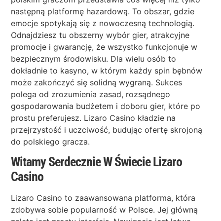
następną platformę hazardową. To obszar, gdzie
emocje spotykają się z nowoczesną technologią.
Odnajdziesz tu obszerny wybór gier, atrakcyjne
promocje i gwarancję, że wszystko funkcjonuje w
bezpiecznym środowisku. Dla wielu osób to
dokładnie to kasyno, w którym każdy spin bębnów
może zakończyć się solidną wygraną. Sukces
polega od zrozumienia zasad, rozsądnego
gospodarowania budżetem i doboru gier, które po
prostu preferujesz. Lizaro Casino kładzie na
przejrzystość i uczciwość, budując ofertę skrojoną
do polskiego gracza.
Witamy Serdecznie W Świecie Lizaro
Casino
Lizaro Casino to zaawansowana platforma, która
zdobywa sobie popularność w Polsce. Jej główną