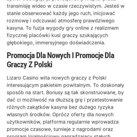
transmisję wideo w czasie rzeczywistym. Jesteś w
stanie obserwować każdy jego ruch, inicjować
rozmowę i odczuwać atmosferę prawdziwego
kasyna. To fuzja wygody gry online z realizmem
fizycznej placówki kusi graczy szukających
głębokiego, immersyjnego doświadczenia.
Promocja Dla Nowych I Promocje Dla
Graczy Z Polski
Lizaro Casino wita nowych graczy z Polski
interesującym pakietem powitalnym. To doskonały
sposób na start. Bonusy są tak skonstruowane, by
dać ci możliwość na dłuższą grę i przetestowanie
różnych zakątków kasyna bez dużego ryzyka
własnych środków. Oprócz oferty dla nowych
użytkowników, platforma regularnie wprowadza
promocje czasowe, turnieje z nagrodami oraz
program lojalnościowy nagradzający stałych