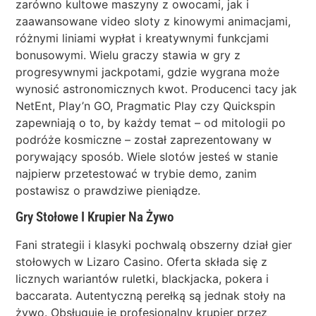
zarówno kultowe maszyny z owocami, jak i
zaawansowane video sloty z kinowymi animacjami,
różnymi liniami wypłat i kreatywnymi funkcjami
bonusowymi. Wielu graczy stawia w gry z
progresywnymi jackpotami, gdzie wygrana może
wynosić astronomicznych kwot. Producenci tacy jak
NetEnt, Play’n GO, Pragmatic Play czy Quickspin
zapewniają o to, by każdy temat – od mitologii po
podróże kosmiczne – został zaprezentowany w
porywający sposób. Wiele slotów jesteś w stanie
najpierw przetestować w trybie demo, zanim
postawisz o prawdziwe pieniądze.
Gry Stołowe I Krupier Na Żywo
Fani strategii i klasyki pochwalą obszerny dział gier
stołowych w Lizaro Casino. Oferta składa się z
licznych wariantów ruletki, blackjacka, pokera i
baccarata. Autentyczną perełką są jednak stoły na
żywo. Obsługuje je profesjonalny krupier przez