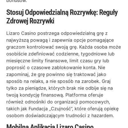
bonusów.
Stosuj Odpowiedzialną Rozrywkę: Reguły
Zdrowej Rozrywki
Lizaro Casino postrzega odpowiedzialną grę z
najwyższą powagą i zapewnia opcje pomagające
graczom kontrolować swoją grę. Każda osoba może
osobiście zdefiniować codzienne, tygodniowe lub
miesięczne limity finansowe, limit czasu gry lub
poprosić o czasowe zablokowanie konta. Nie
zapominaj, że grę powinno się traktować jako
sposób na relaks, a nie sposób na zarobek. Graj
tylko za pieniądze, których brak nie odbije się na
twoją kondycję finansową. Platforma oferuje
również odnośniki do organizacji pomocowych,
takich jak Fundacja „Czujność”, które oferują opiekę
osobom doświadczającym trudności z hazardem.
Mobilna Aplikacja Lizaro Casino