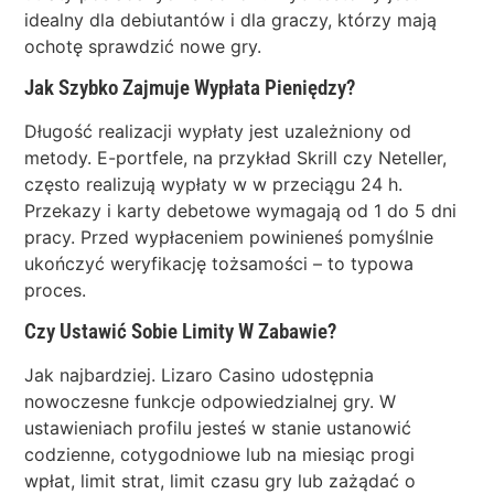
idealny dla debiutantów i dla graczy, którzy mają
ochotę sprawdzić nowe gry.
Jak Szybko Zajmuje Wypłata Pieniędzy?
Długość realizacji wypłaty jest uzależniony od
metody. E-portfele, na przykład Skrill czy Neteller,
często realizują wypłaty w w przeciągu 24 h.
Przekazy i karty debetowe wymagają od 1 do 5 dni
pracy. Przed wypłaceniem powinieneś pomyślnie
ukończyć weryfikację tożsamości – to typowa
proces.
Czy Ustawić Sobie Limity W Zabawie?
Jak najbardziej. Lizaro Casino udostępnia
nowoczesne funkcje odpowiedzialnej gry. W
ustawieniach profilu jesteś w stanie ustanowić
codzienne, cotygodniowe lub na miesiąc progi
wpłat, limit strat, limit czasu gry lub zażądać o