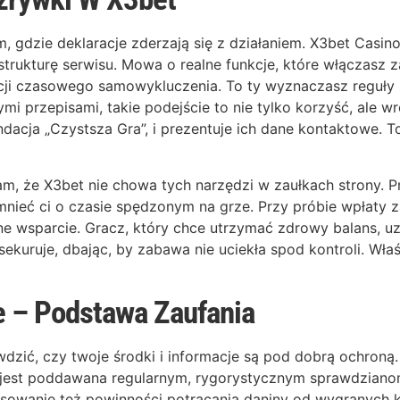
m, gdzie deklaracje zderzają się z działaniem. X3bet Casin
ukturę serwisu. Mowa o realne funkcje, które włączasz za
ji czasowego samowykluczenia. To ty wyznaczasz reguły s
mi przepisami, takie podejście to nie tylko korzyść, ale 
acja „Czystsza Gra”, i prezentuje ich dane kontaktowe. T
am, że X3bet nie chowa tych narzędzi w zaułkach strony. Pr
eć ci o czasie spędzonym na grze. Przy próbie wpłaty za
otne wsparcie. Gracz, który chce utrzymać zdrowy balans, u
sekuruje, dbając, by zabawa nie uciekła spod kontroli. Wła
e – Podstawa Zaufania
dzić, czy twoje środki i informacje są pod dobrą ochroną
, jest poddawana regularnym, rygorystycznym sprawdzianom
stosowanie też powinności potrącania daniny od wygranych