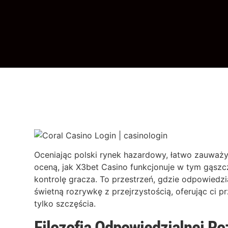
Oceniając polski rynek hazardowy, łatwo zauważyć
oceną, jak X3bet Casino funkcjonuje w tym gąszcz
kontrolę gracza. To przestrzeń, gdzie odpowiedzia
świetną rozrywkę z przejrzystością, oferując ci p
tylko szczęścia.
Filozofia Odpowiedzialnej R