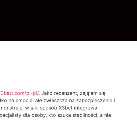
x3bett.com/pl-pl/
. Jako recenzent, zająłem się
lko na emocje, ale zwłaszcza na zabezpieczenie i
demonstruję, w jaki sposób X3bet integrowa
cjalisty dla osoby, kto szuka stabilności, a nie