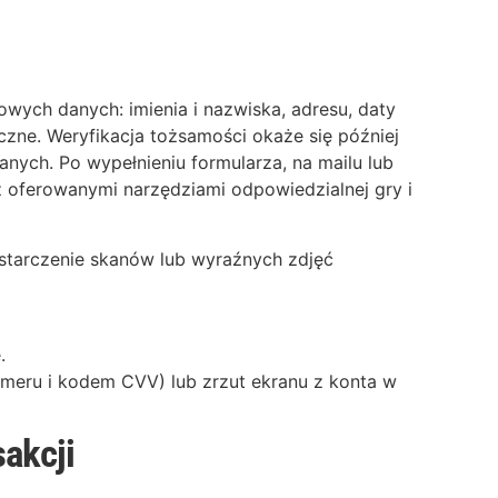
wych danych: imienia i nazwiska, adresu, daty
czne. Weryfikacja tożsamości okaże się później
nych. Po wypełnieniu formularza, na mailu lub
z oferowanymi narzędziami odpowiedzialnej gry i
dostarczenie skanów lub wyraźnych zdjęć
.
meru i kodem CVV) lub zrzut ekranu z konta w
sakcji