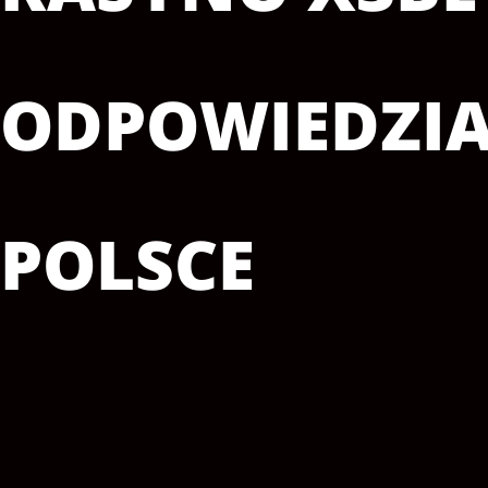
ODPOWIEDZIA
POLSCE