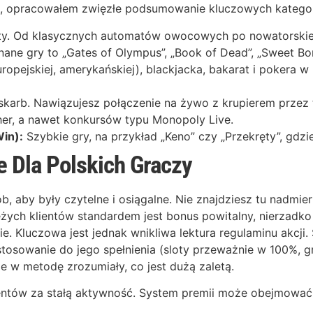
i, opracowałem zwięzłe podsumowanie kluczowych kategor
ty. Od klasycznych automatów owocowych po nowatorskie
ane gry to „Gates of Olympus”, „Book of Dead”, „Sweet Bo
europejskiej, amerykańskiej), blackjacka, bakarat i pokera
karb. Nawiązujesz połączenie na żywo z krupierem przez t
cher, a nawet konkursów typu Monopoly Live.
in):
Szybkie gry, na przykład „Keno” czy „Przekręty”, gdz
 Dla Polskich Graczy
, aby były czytelne i osiągalne. Nie znajdziesz tu nadmie
eżych klientów standardem jest bonus powitalny, nierzadk
 Kluczowa jest jednak wnikliwa lektura regulaminu akcji.
tosowanie do jego spełnienia (sloty przeważnie w 100%, g
je w metodę zrozumiały, co jest dużą zaletą.
ientów za stałą aktywność. System premii może obejmować