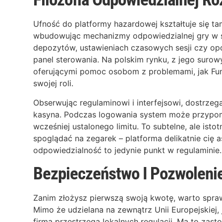
Ufność do platformy hazardowej kształtuje się ta
wbudowując mechanizmy odpowiedzialnej gry w str
depozytów, ustawieniach czasowych sesji czy opc
panel sterowania. Na polskim rynku, z jego surowy
oferującymi pomoc osobom z problemami, jak Fund
swojej roli.
Obserwując regulaminowi i interfejsowi, dostrzeg
kasyna. Podczas logowania system może przypomni
wcześniej ustalonego limitu. To subtelne, ale ist
spoglądać na zegarek – platforma delikatnie cię a
odpowiedzialność to jedynie punkt w regulaminie.
Bezpieczeństwo I Pozwoleni
Zanim złożysz pierwszą swoją kwotę, warto spraw
Mimo że udzielana na zewnątrz Unii Europejskiej
firma przestrzega lokalnych regulacji. Ma to za