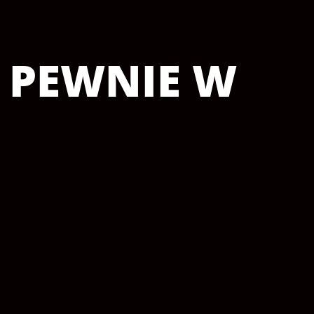
 PEWNIE W