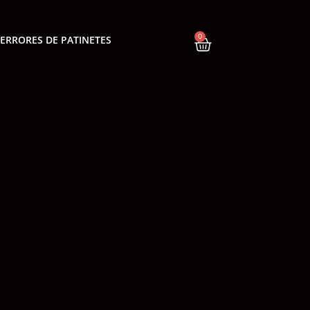
0
ERRORES DE PATINETES