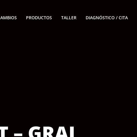
CAMBIOS
PRODUCTOS
TALLER
DIAGNÓSTICO / CITA
 – GRAJ