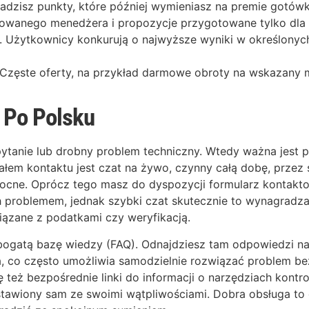
dzisz punkty, które później wymieniasz na premie gotówko
kowanego menedżera i propozycje przygotowane tylko dla 
 Użytkownicy konkurują o najwyższe wyniki w określonych 
: Częste oferty, na przykład darmowe obroty na wskazany
 Po Polsku
ytanie lub drobny problem techniczny. Wtedy ważna jest p
ałem kontaktu jest czat na żywo, czynny całą dobę, prze
ocne. Oprócz tego masz do dyspozycji formularz kontakto
problemem, jednak szybki czat skutecznie to wynagradza. I
wiązane z podatkami czy weryfikacją.
gatą bazę wiedzy (FAQ). Odnajdziesz tam odpowiedzi na t
na, co często umożliwia samodzielnie rozwiązać problem be
 też bezpośrednie linki do informacji o narzędziach kontro
tawiony sam ze swoimi wątpliwościami. Dobra obsługa to os