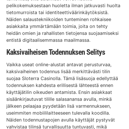
pelikokemuksestaan huoletta ilman jatkuvasti huolta
tietomurroista tai identiteettiväärinkäytöksistä.
Näiden salaustekniikoiden tunteminen rohkaisee
asiakkaita ymmärtämään toimia, joita on tehty
heidän omien ja rahallisten tietojensa suojaamiseksi
entistä digitaalisemmassa maailmassa.
Kaksivaiheisen Todennuksen Selitys
Vaikka useat online-alustat antavat perusturvaa,
kaksivaiheinen todennus lisää merkittävästi tilin
suojaa Sloterra Casinolla. Tämä lisäsuoja edellyttää
todennuksen kahdesta erillisestä lähteestä ennen
käyttäjätilin oikeuden antamista. Ensin asiakkaat
sisäänkirjautuvat tilille salasanansa avulla, minkä
jälkeen pelaajaa pyydetään lisä varmennukseen,
useimmiten mobiililaitteeseen tulevalla koodilla.
Näiden todennustapojen avulla käyttäjät pystyvät
vahvistaa tilinsä turvallisuutta tuntuvasti, mikä