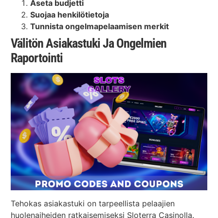
Aseta budjetti
Suojaa henkilötietoja
Tunnista ongelmapelaamisen merkit
Välitön Asiakastuki Ja Ongelmien
Raportointi
Tehokas asiakastuki on tarpeellista pelaajien
huolenaiheiden ratkaisemiseksi Sloterra Casinolla.