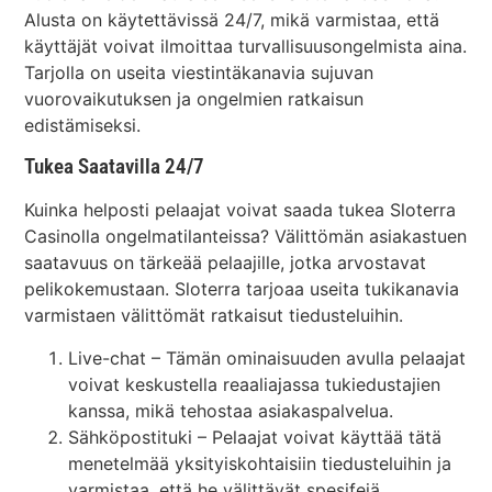
Alusta on käytettävissä 24/7, mikä varmistaa, että
käyttäjät voivat ilmoittaa turvallisuusongelmista aina.
Tarjolla on useita viestintäkanavia sujuvan
vuorovaikutuksen ja ongelmien ratkaisun
edistämiseksi.
Tukea Saatavilla 24/7
Kuinka helposti pelaajat voivat saada tukea Sloterra
Casinolla ongelmatilanteissa? Välittömän asiakastuen
saatavuus on tärkeää pelaajille, jotka arvostavat
pelikokemustaan. Sloterra tarjoaa useita tukikanavia
varmistaen välittömät ratkaisut tiedusteluihin.
Live-chat – Tämän ominaisuuden avulla pelaajat
voivat keskustella reaaliajassa tukiedustajien
kanssa, mikä tehostaa asiakaspalvelua.
Sähköpostituki – Pelaajat voivat käyttää tätä
menetelmää yksityiskohtaisiin tiedusteluihin ja
varmistaa, että he välittävät spesifejä