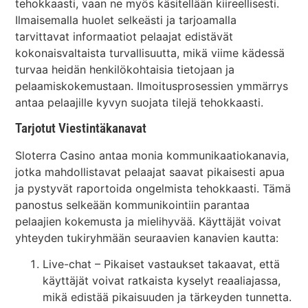
tehokkaasti, vaan ne myös käsitellään kiireellisesti.
Ilmaisemalla huolet selkeästi ja tarjoamalla
tarvittavat informaatiot pelaajat edistävät
kokonaisvaltaista turvallisuutta, mikä viime kädessä
turvaa heidän henkilökohtaisia tietojaan ja
pelaamiskokemustaan. Ilmoitusprosessien ymmärrys
antaa pelaajille kyvyn suojata tilejä tehokkaasti.
Tarjotut Viestintäkanavat
Sloterra Casino antaa monia kommunikaatiokanavia,
jotka mahdollistavat pelaajat saavat pikaisesti apua
ja pystyvät raportoida ongelmista tehokkaasti. Tämä
panostus selkeään kommunikointiin parantaa
pelaajien kokemusta ja mielihyvää. Käyttäjät voivat
yhteyden tukiryhmään seuraavien kanavien kautta:
Live-chat – Pikaiset vastaukset takaavat, että
käyttäjät voivat ratkaista kyselyt reaaliajassa,
mikä edistää pikaisuuden ja tärkeyden tunnetta.