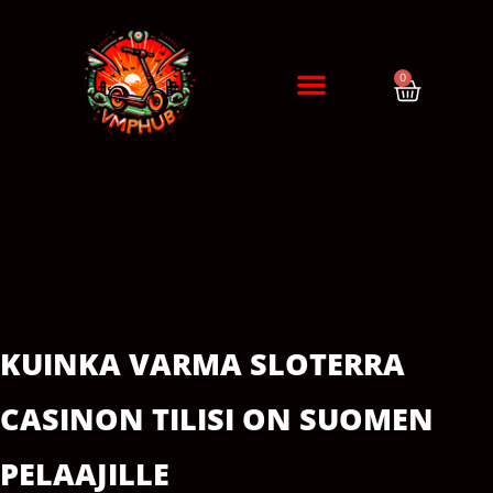
0
DIAGNÓSTICO / CITA
ERRORES DE PATINETES
KUINKA VARMA SLOTERRA
CASINON TILISI ON SUOMEN
PELAAJILLE