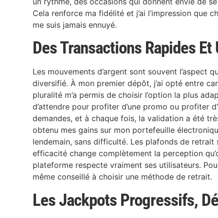
un rythme, des occasions qui donnent envie de se 
Cela renforce ma fidélité et j’ai l’impression que 
me suis jamais ennuyé.
Des Transactions Rapides Et
Les mouvements d’argent sont souvent l’aspect qu
diversifié. À mon premier dépôt, j’ai opté entre 
pluralité m’a permis de choisir l’option la plus a
d’attendre pour profiter d’une promo ou profiter d
demandes, et à chaque fois, la validation a été trè
obtenu mes gains sur mon portefeuille électroniqu
lendemain, sans difficulté. Les plafonds de retrait
efficacité change complètement la perception qu’on 
plateforme respecte vraiment ses utilisateurs. Po
même conseillé à choisir une méthode de retrait.
Les Jackpots Progressifs, D