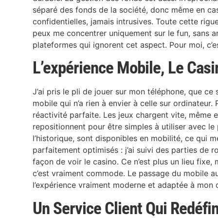
séparé des fonds de la société, donc même en cas 
confidentielles, jamais intrusives. Toute cette rigu
peux me concentrer uniquement sur le fun, sans a
plateformes qui ignorent cet aspect. Pour moi, c’e
L’expérience Mobile, Le Cas
J’ai pris le pli de jouer sur mon téléphone, que 
mobile qui n’a rien à envier à celle sur ordinateur.
réactivité parfaite. Les jeux chargent vite, même
repositionnent pour être simples à utiliser avec le
l’historique, sont disponibles en mobilité, ce qui
parfaitement optimisés : j’ai suivi des parties de 
façon de voir le casino. Ce n’est plus un lieu fix
c’est vraiment commode. Le passage du mobile au 
l’expérience vraiment moderne et adaptée à mon q
Un Service Client Qui Redéfin