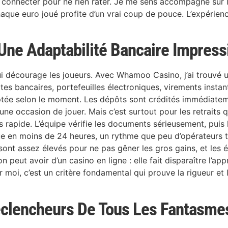
connecter pour ne rien rater. Je me sens accompagné sur la
chaque euro joué profite d’un vrai coup de pouce. L’expérienc
 Une Adaptabilité Bancaire Impres
i décourage les joueurs. Avec Whamoo Casino, j’ai trouvé 
cartes bancaires, portefeuilles électroniques, virements in
daptée selon le moment. Les dépôts sont crédités immédiate
’une occasion de jouer. Mais c’est surtout pour les retraits
s rapide. L’équipe vérifie les documents sérieusement, puis 
e en moins de 24 heures, un rythme que peu d’opérateurs t
 sont assez élevés pour ne pas gêner les gros gains, et les 
peut avoir d’un casino en ligne : elle fait disparaître l’app
ur moi, c’est un critère fondamental qui prouve la rigueur 
éclencheurs De Tous Les Fantasme