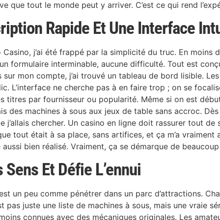
 que tout le monde peut y arriver. C’est ce qui rend l’exp
ription Rapide Et Une Interface Int
ino, j’ai été frappé par la simplicité du truc. En moins de
 formulaire interminable, aucune difficulté. Tout est conçu
 sur mon compte, j’ai trouvé un tableau de bord lisible. Les
c. L’interface ne cherche pas à en faire trop ; on se focalise
les titres par fournisseur ou popularité. Même si on est débu
is des machines à sous aux jeux de table sans accroc. Dès c
 j’allais chercher. Un casino en ligne doit rassurer tout de
ue tout était à sa place, sans artifices, et ça m’a vraiment 
 aussi bien réalisé. Vraiment, ça se démarque de beaucoup d’
 Sens Et Défie L’ennui
est un peu comme pénétrer dans un parc d’attractions. Cha
t pas juste une liste de machines à sous, mais une vraie sér
x moins connues avec des mécaniques originales. Les amateu