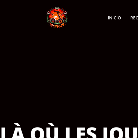
INICIO
RE
LÀ OÙ LES J