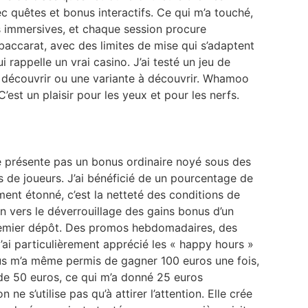
ec quêtes et bonus interactifs. Ce qui m’a touché,
es immersives, et chaque session procure
u baccarat, avec des limites de mise qui s’adaptent
rappelle un vrai casino. J’ai testé un jeu de
u à découvrir ou une variante à découvrir. Whamoo
est un plaisir pour les yeux et pour les nerfs.
 ne présente pas un bonus ordinaire noyé sous des
s de joueurs. J’ai bénéficié de un pourcentage de
ent étonné, c’est la netteté des conditions de
 vers le déverrouillage des gains bonus d’un
 premier dépôt. Des promos hebdomadaires, des
J’ai particulièrement apprécié les « happy hours »
us m’a même permis de gagner 100 euros une fois,
de 50 euros, ce qui m’a donné 25 euros
ne s’utilise pas qu’à attirer l’attention. Elle crée