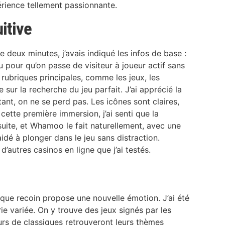
érience tellement passionnante.
uitive
 deux minutes, j’avais indiqué les infos de base :
 pour qu’on passe de visiteur à joueur actif sans
 rubriques principales, comme les jeux, les
 sur la recherche du jeu parfait. J’ai apprécié la
tant, on ne se perd pas. Les icônes sont claires,
ette première immersion, j’ai senti que la
 suite, et Whamoo le fait naturellement, avec une
aidé à plonger dans le jeu sans distraction.
autres casinos en ligne que j’ai testés.
que recoin propose une nouvelle émotion. J’ai été
ie variée. On y trouve des jeux signés par les
rs de classiques retrouveront leurs thèmes