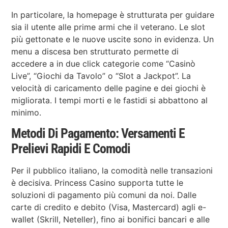
In particolare, la homepage è strutturata per guidare
sia il utente alle prime armi che il veterano. Le slot
più gettonate e le nuove uscite sono in evidenza. Un
menu a discesa ben strutturato permette di
accedere a in due click categorie come “Casinò
Live”, “Giochi da Tavolo” o “Slot a Jackpot”. La
velocità di caricamento delle pagine e dei giochi è
migliorata. I tempi morti e le fastidi si abbattono al
minimo.
Metodi Di Pagamento: Versamenti E
Prelievi Rapidi E Comodi
Per il pubblico italiano, la comodità nelle transazioni
è decisiva. Princess Casino supporta tutte le
soluzioni di pagamento più comuni da noi. Dalle
carte di credito e debito (Visa, Mastercard) agli e-
wallet (Skrill, Neteller), fino ai bonifici bancari e alle