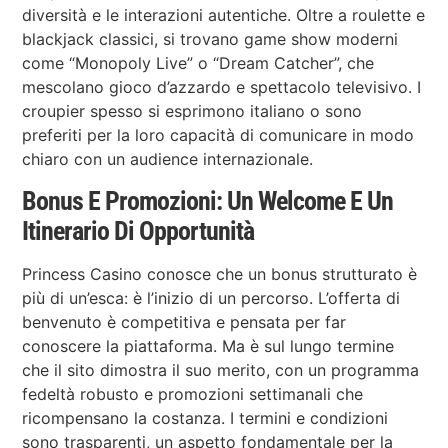
diversità e le interazioni autentiche. Oltre a roulette e
blackjack classici, si trovano game show moderni
come “Monopoly Live” o “Dream Catcher”, che
mescolano gioco d’azzardo e spettacolo televisivo. I
croupier spesso si esprimono italiano o sono
preferiti per la loro capacità di comunicare in modo
chiaro con un audience internazionale.
Bonus E Promozioni: Un Welcome E Un
Itinerario Di Opportunità
Princess Casino conosce che un bonus strutturato è
più di un’esca: è l’inizio di un percorso. L’offerta di
benvenuto è competitiva e pensata per far
conoscere la piattaforma. Ma è sul lungo termine
che il sito dimostra il suo merito, con un programma
fedeltà robusto e promozioni settimanali che
ricompensano la costanza. I termini e condizioni
sono trasparenti, un aspetto fondamentale per la