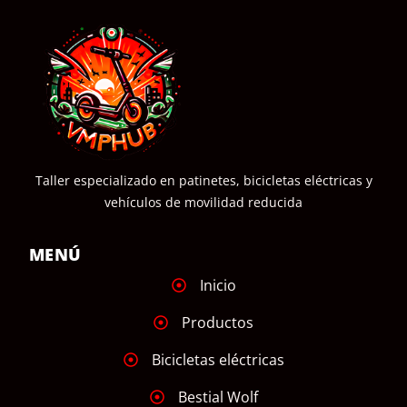
Taller especializado en patinetes, bicicletas eléctricas y
vehículos de movilidad reducida
MENÚ
Inicio
Productos
Bicicletas eléctricas
Bestial Wolf