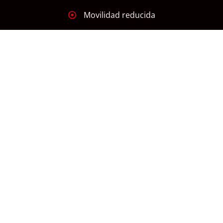
Movilidad reducida
Recambios
Taller
Diagnóstico / cita
Noticias VMP
Errores de patinetes
INFORMACIÓN
Aviso Legal
Declaración de Accesibilidad
Política de Cookies
Política de Privacidad