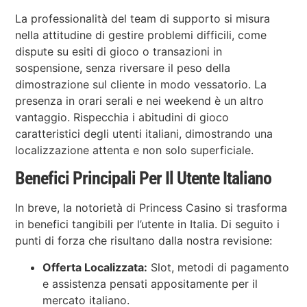
La professionalità del team di supporto si misura
nella attitudine di gestire problemi difficili, come
dispute su esiti di gioco o transazioni in
sospensione, senza riversare il peso della
dimostrazione sul cliente in modo vessatorio. La
presenza in orari serali e nei weekend è un altro
vantaggio. Rispecchia i abitudini di gioco
caratteristici degli utenti italiani, dimostrando una
localizzazione attenta e non solo superficiale.
Benefici Principali Per Il Utente Italiano
In breve, la notorietà di Princess Casino si trasforma
in benefici tangibili per l’utente in Italia. Di seguito i
punti di forza che risultano dalla nostra revisione:
Offerta Localizzata:
Slot, metodi di pagamento
e assistenza pensati appositamente per il
mercato italiano.