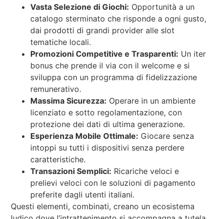
Vasta Selezione di Giochi:
Opportunità a un
catalogo sterminato che risponde a ogni gusto,
dai prodotti di grandi provider alle slot
tematiche locali.
Promozioni Competitive e Trasparenti:
Un iter
bonus che prende il via con il welcome e si
sviluppa con un programma di fidelizzazione
remunerativo.
Massima Sicurezza:
Operare in un ambiente
licenziato e sotto regolamentazione, con
protezione dei dati di ultima generazione.
Esperienza Mobile Ottimale:
Giocare senza
intoppi su tutti i dispositivi senza perdere
caratteristiche.
Transazioni Semplici:
Ricariche veloci e
prelievi veloci con le soluzioni di pagamento
preferite dagli utenti italiani.
Questi elementi, combinati, creano un ecosistema
ludico dove l’intrattenimento si accompagna a tutela