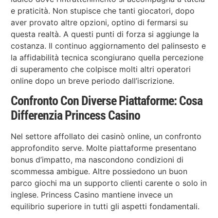
e praticità. Non stupisce che tanti giocatori, dopo
aver provato altre opzioni, optino di fermarsi su
questa realtà. A questi punti di forza si aggiunge la
costanza. Il continuo aggiornamento del palinsesto e
la affidabilità tecnica scongiurano quella percezione
di superamento che colpisce molti altri operatori
online dopo un breve periodo dall’iscrizione.
Confronto Con Diverse Piattaforme: Cosa
Differenzia Princess Casino
Nel settore affollato dei casinò online, un confronto
approfondito serve. Molte piattaforme presentano
bonus d’impatto, ma nascondono condizioni di
scommessa ambigue. Altre possiedono un buon
parco giochi ma un supporto clienti carente o solo in
inglese. Princess Casino mantiene invece un
equilibrio superiore in tutti gli aspetti fondamentali.