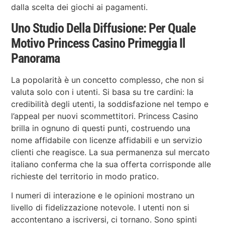
dalla scelta dei giochi ai pagamenti.
Uno Studio Della Diffusione: Per Quale
Motivo Princess Casino Primeggia Il
Panorama
La popolarità è un concetto complesso, che non si
valuta solo con i utenti. Si basa su tre cardini: la
credibilità degli utenti, la soddisfazione nel tempo e
l’appeal per nuovi scommettitori. Princess Casino
brilla in ognuno di questi punti, costruendo una
nome affidabile con licenze affidabili e un servizio
clienti che reagisce. La sua permanenza sul mercato
italiano conferma che la sua offerta corrisponde alle
richieste del territorio in modo pratico.
I numeri di interazione e le opinioni mostrano un
livello di fidelizzazione notevole. I utenti non si
accontentano a iscriversi, ci tornano. Sono spinti