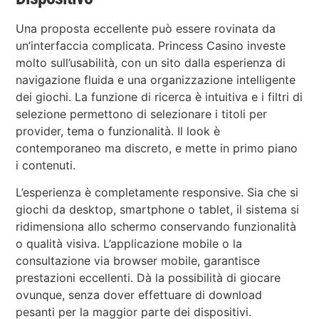
Una proposta eccellente può essere rovinata da
un’interfaccia complicata. Princess Casino investe
molto sull’usabilità, con un sito dalla esperienza di
navigazione fluida e una organizzazione intelligente
dei giochi. La funzione di ricerca è intuitiva e i filtri di
selezione permettono di selezionare i titoli per
provider, tema o funzionalità. Il look è
contemporaneo ma discreto, e mette in primo piano
i contenuti.
L’esperienza è completamente responsive. Sia che si
giochi da desktop, smartphone o tablet, il sistema si
ridimensiona allo schermo conservando funzionalità
o qualità visiva. L’applicazione mobile o la
consultazione via browser mobile, garantisce
prestazioni eccellenti. Dà la possibilità di giocare
ovunque, senza dover effettuare di download
pesanti per la maggior parte dei dispositivi.