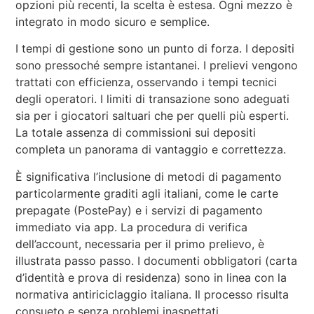
opzioni più recenti, la scelta è estesa. Ogni mezzo è
integrato in modo sicuro e semplice.
I tempi di gestione sono un punto di forza. I depositi
sono pressoché sempre istantanei. I prelievi vengono
trattati con efficienza, osservando i tempi tecnici
degli operatori. I limiti di transazione sono adeguati
sia per i giocatori saltuari che per quelli più esperti.
La totale assenza di commissioni sui depositi
completa un panorama di vantaggio e correttezza.
È significativa l’inclusione di metodi di pagamento
particolarmente graditi agli italiani, come le carte
prepagate (PostePay) e i servizi di pagamento
immediato via app. La procedura di verifica
dell’account, necessaria per il primo prelievo, è
illustrata passo passo. I documenti obbligatori (carta
d’identità e prova di residenza) sono in linea con la
normativa antiriciclaggio italiana. Il processo risulta
consueto e senza problemi inaspettati.