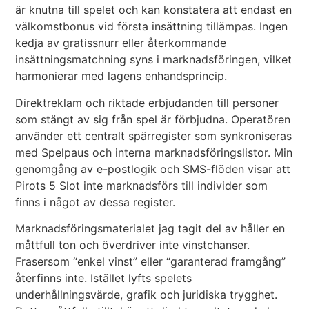
är knutna till spelet och kan konstatera att endast en
välkomstbonus vid första insättning tillämpas. Ingen
kedja av gratissnurr eller återkommande
insättningsmatchning syns i marknadsföringen, vilket
harmonierar med lagens enhandsprincip.
Direktreklam och riktade erbjudanden till personer
som stängt av sig från spel är förbjudna. Operatören
använder ett centralt spärregister som synkroniseras
med Spelpaus och interna marknadsföringslistor. Min
genomgång av e-postlogik och SMS-flöden visar att
Pirots 5 Slot inte marknadsförs till individer som
finns i något av dessa register.
Marknadsföringsmaterialet jag tagit del av håller en
måttfull ton och överdriver inte vinstchanser.
Frasersom “enkel vinst” eller “garanterad framgång”
återfinns inte. Istället lyfts spelets
underhållningsvärde, grafik och juridiska trygghet.