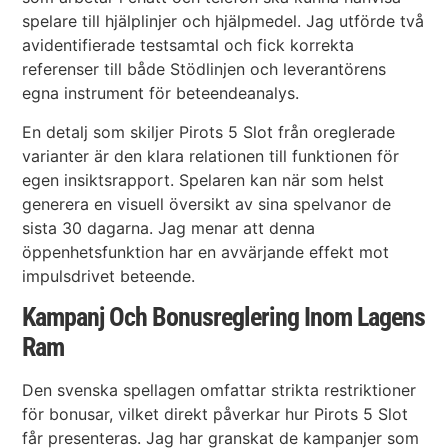
spelare till hjälplinjer och hjälpmedel. Jag utförde två
avidentifierade testsamtal och fick korrekta
referenser till både Stödlinjen och leverantörens
egna instrument för beteendeanalys.
En detalj som skiljer Pirots 5 Slot från oreglerade
varianter är den klara relationen till funktionen för
egen insiktsrapport. Spelaren kan när som helst
generera en visuell översikt av sina spelvanor de
sista 30 dagarna. Jag menar att denna
öppenhetsfunktion har en avvärjande effekt mot
impulsdrivet beteende.
Kampanj Och Bonusreglering Inom Lagens
Ram
Den svenska spellagen omfattar strikta restriktioner
för bonusar, vilket direkt påverkar hur Pirots 5 Slot
får presenteras. Jag har granskat de kampanjer som