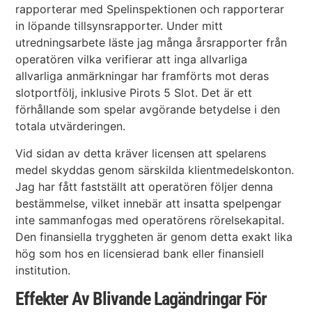
rapporterar med Spelinspektionen och rapporterar
in löpande tillsynsrapporter. Under mitt
utredningsarbete läste jag många årsrapporter från
operatören vilka verifierar att inga allvarliga
allvarliga anmärkningar har framförts mot deras
slotportfölj, inklusive Pirots 5 Slot. Det är ett
förhållande som spelar avgörande betydelse i den
totala utvärderingen.
Vid sidan av detta kräver licensen att spelarens
medel skyddas genom särskilda klientmedelskonton.
Jag har fått fastställt att operatören följer denna
bestämmelse, vilket innebär att insatta spelpengar
inte sammanfogas med operatörens rörelsekapital.
Den finansiella tryggheten är genom detta exakt lika
hög som hos en licensierad bank eller finansiell
institution.
Effekter Av Blivande Lagändringar För