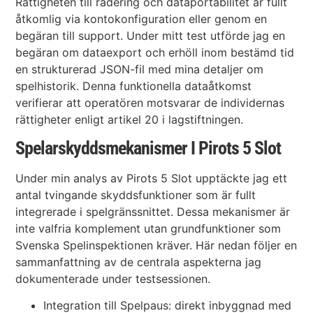
Rättigheten till radering och dataportabilitet är fullt
åtkomlig via kontokonfiguration eller genom en
begäran till support. Under mitt test utförde jag en
begäran om dataexport och erhöll inom bestämd tid
en strukturerad JSON-fil med mina detaljer om
spelhistorik. Denna funktionella dataåtkomst
verifierar att operatören motsvarar de individernas
rättigheter enligt artikel 20 i lagstiftningen.
Spelarskyddsmekanismer I Pirots 5 Slot
Under min analys av Pirots 5 Slot upptäckte jag ett
antal tvingande skyddsfunktioner som är fullt
integrerade i spelgränssnittet. Dessa mekanismer är
inte valfria komplement utan grundfunktioner som
Svenska Spelinspektionen kräver. Här nedan följer en
sammanfattning av de centrala aspekterna jag
dokumenterade under testsessionen.
Integration till Spelpaus: direkt inbyggnad med