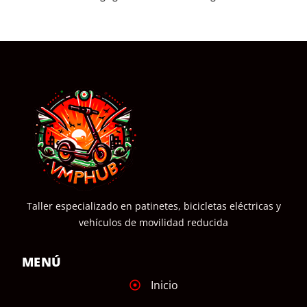
Taller especializado en patinetes, bicicletas eléctricas y
vehículos de movilidad reducida
MENÚ
Inicio