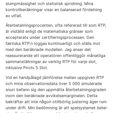
slumpmässighet och statistisk spridning. Mina
kontrollberäkningar visar en balanserad fördelning
av utfall.
Återbetalningsprocenten, ofta refererad till som RTP,
är inställd enligt de matematiska gränser som
accepterats under certifieringsprocessen. Den
faktiska RTP:n loggas kontinuerligt och ställs mot
med den beräknade modellen. Jag anser det
reassurerande att operatören offentliggör månatliga
sammanställningar av verklig RTP för varje slot,
inklusive Pirots 5 Slot.
Vid en handpålagd jämförelse mellan uppgiven RTP
och mina observationsdata över 5 000 simulerade
snurr befann sig den uppmätta återbetalningsgraden
inom den beräknade avvikelsemarginalen. Detta
bekräftar att inte någon otillbörlig justering äger rum
under drift. Min bedömning är att spelsystemet beter