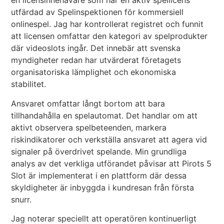
en licensinnehavare som har en aktiv spellicens
utfärdad av Spelinspektionen för kommersiell
onlinespel. Jag har kontrollerat registret och funnit
att licensen omfattar den kategori av spelprodukter
där videoslots ingår. Det innebär att svenska
myndigheter redan har utvärderat företagets
organisatoriska lämplighet och ekonomiska
stabilitet.
Ansvaret omfattar långt bortom att bara
tillhandahålla en spelautomat. Det handlar om att
aktivt observera spelbeteenden, markera
riskindikatorer och verkställa ansvaret att agera vid
signaler på överdrivet spelande. Min grundliga
analys av det verkliga utförandet påvisar att Pirots 5
Slot är implementerat i en plattform där dessa
skyldigheter är inbyggda i kundresan från första
snurr.
Jag noterar speciellt att operatören kontinuerligt