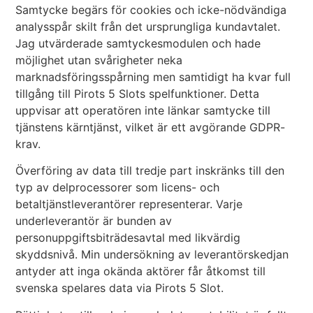
Samtycke begärs för cookies och icke-nödvändiga
analysspår skilt från det ursprungliga kundavtalet.
Jag utvärderade samtyckesmodulen och hade
möjlighet utan svårigheter neka
marknadsföringsspårning men samtidigt ha kvar full
tillgång till Pirots 5 Slots spelfunktioner. Detta
uppvisar att operatören inte länkar samtycke till
tjänstens kärntjänst, vilket är ett avgörande GDPR-
krav.
Överföring av data till tredje part inskränks till den
typ av delprocessorer som licens- och
betaltjänstleverantörer representerar. Varje
underleverantör är bunden av
personuppgiftsbiträdesavtal med likvärdig
skyddsnivå. Min undersökning av leverantörskedjan
antyder att inga okända aktörer får åtkomst till
svenska spelares data via Pirots 5 Slot.