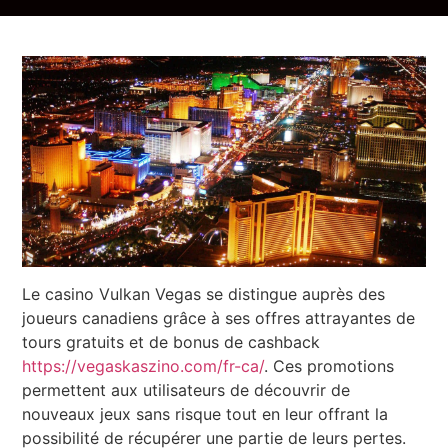
Le casino Vulkan Vegas se distingue auprès des
joueurs canadiens grâce à ses offres attrayantes de
tours gratuits et de bonus de cashback
https://vegaskaszino.com/fr-ca/
. Ces promotions
permettent aux utilisateurs de découvrir de
nouveaux jeux sans risque tout en leur offrant la
possibilité de récupérer une partie de leurs pertes.