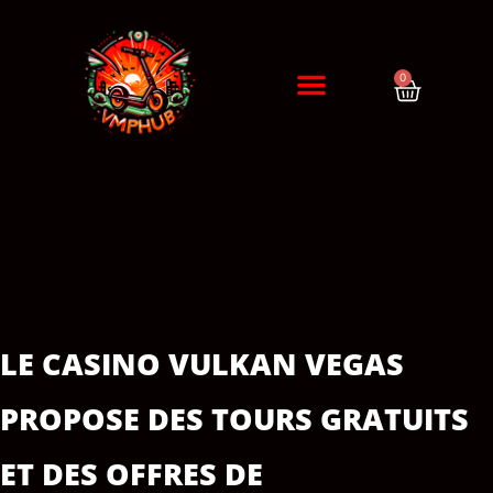
0
DIAGNÓSTICO / CITA
ERRORES DE PATINETES
LE CASINO VULKAN VEGAS
PROPOSE DES TOURS GRATUITS
ET DES OFFRES DE