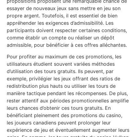
propositions proposent une remarquable chance de
essayer de nouveaux jeux sans mettre en jeu son
propre argent. Toutefois, il est essentiel de bien
appréhender les exigences d’admissibilité. Les
participants doivent respecter certaines conditions,
comme établir un compte ou réaliser un dépôt
admissible, pour bénéficier à ces offres alléchantes.
Pour profiter au maximum de ces promotions, les
utilisateurs étudient souvent variées méthodes
d’utilisation des tours gratuits. Ils peuvent, par
exemple, privilégier les jeux offrant des ratios de
redistribution plus hauts ou utiliser les tours de
manière tactique pendant les récompenses. De plus,
rester attentif aux périodes promotionnelles amplifie
leurs chances d’obtenir ces tours gratuits. En
bénéficiant pleinement des promotions du casino,
les joueurs canadiens peuvent prolonger leur
expérience de jeu et éventuellement augmenter leurs