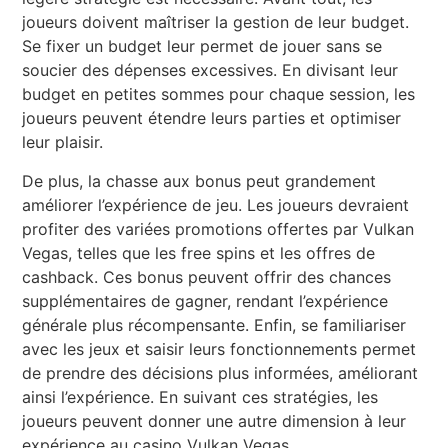
joueurs doivent maîtriser la gestion de leur budget.
Se fixer un budget leur permet de jouer sans se
soucier des dépenses excessives. En divisant leur
budget en petites sommes pour chaque session, les
joueurs peuvent étendre leurs parties et optimiser
leur plaisir.
De plus, la chasse aux bonus peut grandement
améliorer l’expérience de jeu. Les joueurs devraient
profiter des variées promotions offertes par Vulkan
Vegas, telles que les free spins et les offres de
cashback. Ces bonus peuvent offrir des chances
supplémentaires de gagner, rendant l’expérience
générale plus récompensante. Enfin, se familiariser
avec les jeux et saisir leurs fonctionnements permet
de prendre des décisions plus informées, améliorant
ainsi l’expérience. En suivant ces stratégies, les
joueurs peuvent donner une autre dimension à leur
expérience au casino Vulkan Vegas.