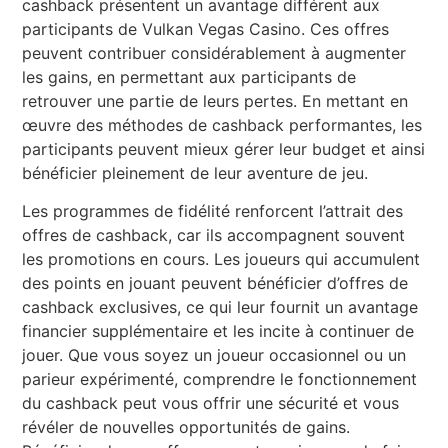
cashback présentent un avantage différent aux
participants de Vulkan Vegas Casino. Ces offres
peuvent contribuer considérablement à augmenter
les gains, en permettant aux participants de
retrouver une partie de leurs pertes. En mettant en
œuvre des méthodes de cashback performantes, les
participants peuvent mieux gérer leur budget et ainsi
bénéficier pleinement de leur aventure de jeu.
Les programmes de fidélité renforcent l’attrait des
offres de cashback, car ils accompagnent souvent
les promotions en cours. Les joueurs qui accumulent
des points en jouant peuvent bénéficier d’offres de
cashback exclusives, ce qui leur fournit un avantage
financier supplémentaire et les incite à continuer de
jouer. Que vous soyez un joueur occasionnel ou un
parieur expérimenté, comprendre le fonctionnement
du cashback peut vous offrir une sécurité et vous
révéler de nouvelles opportunités de gains.