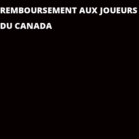
REMBOURSEMENT AUX JOUEURS
DU CANADA