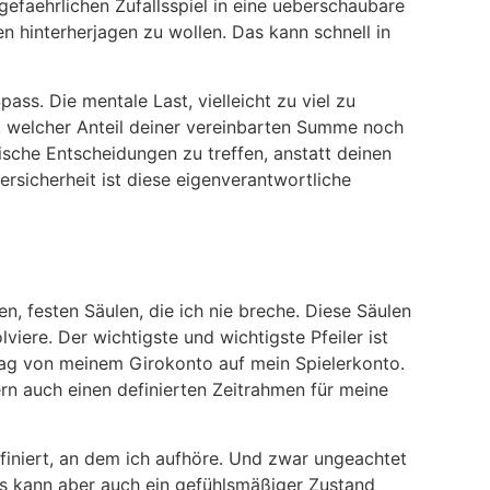
efaehrlichen Zufallsspiel in eine ueberschaubare
en hinterherjagen zu wollen. Das kann schnell in
ss. Die mentale Last, vielleicht zu viel zu
kt, welcher Anteil deiner vereinbarten Summe noch
ische Entscheidungen zu treffen, anstatt deinen
sicherheit ist diese eigenverantwortliche
n, festen Säulen, die ich nie breche. Diese Säulen
viere. Der wichtigste und wichtigste Pfeiler ist
trag von meinem Girokonto auf mein Spielerkonto.
dern auch einen definierten Zeitrahmen für meine
efiniert, an dem ich aufhöre. Und zwar ungeachtet
Es kann aber auch ein gefühlsmäßiger Zustand