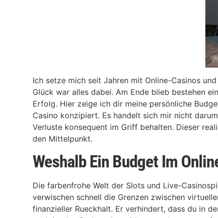
Ich setze mich seit Jahren mit Online-Casinos un
Glück war alles dabei. Am Ende blieb bestehen e
Erfolg. Hier zeige ich dir meine persönliche Budge
Casino konzipiert. Es handelt sich mir nicht daru
Verluste konsequent im Griff behalten. Dieser reali
den Mittelpunkt.
Weshalb Ein Budget Im Online
Die farbenfrohe Welt der Slots und Live-Casinosp
verwischen schnell die Grenzen zwischen virtuelle
finanzieller Rueckhalt. Er verhindert, dass du in