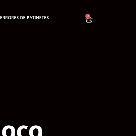
0
ERRORES DE PATINETES
LOCO