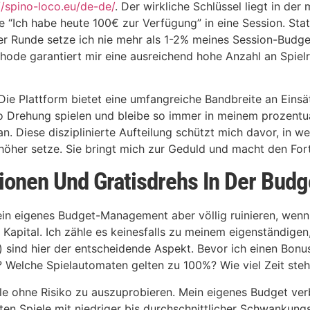
//spino-loco.eu/de-de/
. Der wirkliche Schlüssel liegt in de
e “Ich habe heute 100€ zur Verfügung” in eine Session. Sta
der Runde setze ich nie mehr als 1-2% meines Session-Budg
hode garantiert mir eine ausreichend hohe Anzahl an Spielr
 Die Plattform bietet eine umfangreiche Bandbreite an Einsä
ro Drehung spielen und bleibe so immer in meinem prozentu
n. Diese disziplinierte Aufteilung schützt mich davor, in 
e höher setze. Sie bringt mich zur Geduld und macht den For
onen Und Gratisdrehs In Der Bud
dein eigenes Budget-Management aber völlig ruinieren, wenn
 Kapital. Ich zähle es keinesfalls zu meinem eigenständigen
ind hier der entscheidende Aspekt. Bevor ich einen Bonus 
? Welche Spielautomaten gelten zu 100%? Wie viel Zeit ste
ele ohne Risiko zu auszuprobieren. Mein eigenes Budget ver
 Spiele mit niedriger bis durchschnittlicher Schwankungsbr