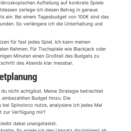
r mikroskopischen Aufteilung auf konkrete Spiele
ttdessen zerlege ich diesen Betrag in genaue
ets ein. Bei einem Tagesbudget von 100€ sind das
unden. So verlängere ich die Unterhaltung und
tzen für fast jedes Spiel. Ich kann meinen
alen Rahmen. Für Tischspiele wie Blackjack oder
wenigen Minuten einen Großteil des Budgets zu
tschritt des Abends klar messbar.
getplanung
 du nicht achtgibst. Meine Strategie betrachtet
, einbezahlten Budget hinzu. Die
bei Spinoloco nutze, analysiere ich jedes Mal
ht zur Verfügung mir?
bleibt dabei unangetastet.
eite. So spiele ich den Umsatz diszipliniert ab.