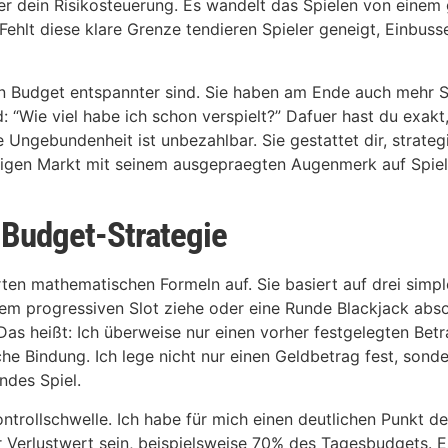
r dein Risikosteuerung. Es wandelt das Spielen von einem g
 Fehlt diese klare Grenze tendieren Spieler geneigt, Einbuss
n Budget entspannter sind. Sie haben am Ende auch mehr Spa
rnd: “Wie viel habe ich schon verspielt?” Dafuer hast du exa
Ungebundenheit ist unbezahlbar. Sie gestattet dir, strateg
gen Markt mit seinem ausgepraegten Augenmerk auf Spieler
 Budget-Strategie
en mathematischen Formeln auf. Sie basiert auf drei simple
nem progressiven Slot ziehe oder eine Runde Blackjack absol
Das heißt: Ich überweise nur einen vorher festgelegten Be
liche Bindung. Ich lege nicht nur einen Geldbetrag fest, son
ndes Spiel.
ontrollschwelle. Ich habe für mich einen deutlichen Punkt d
r Verlustwert sein, beispielsweise 70% des Tagesbudgets. 