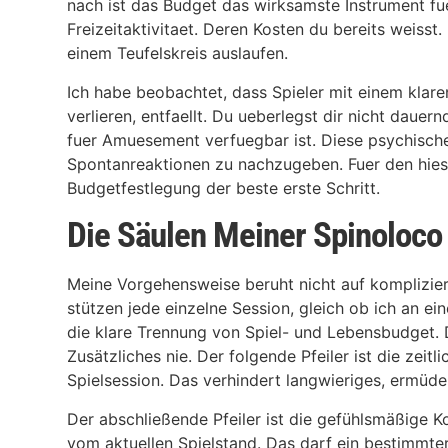
nach ist das Budget das wirksamste Instrument fue
Freizeitaktivitaet. Deren Kosten du bereits weisst.
einem Teufelskreis auslaufen.
Ich habe beobachtet, dass Spieler mit einem klare
verlieren, entfaellt. Du ueberlegst dir nicht daue
fuer Amuesement verfuegbar ist. Diese psychische 
Spontanreaktionen zu nachzugeben. Fuer den hiesi
Budgetfestlegung der beste erste Schritt.
Die Säulen Meiner Spinoloco
Meine Vorgehensweise beruht nicht auf kompliziert
stützen jede einzelne Session, gleich ob ich an ei
die klare Trennung von Spiel- und Lebensbudget. 
Zusätzliches nie. Der folgende Pfeiler ist die zeit
Spielsession. Das verhindert langwieriges, ermüde
Der abschließende Pfeiler ist die gefühlsmäßige K
vom aktuellen Spielstand. Das darf ein bestimmte