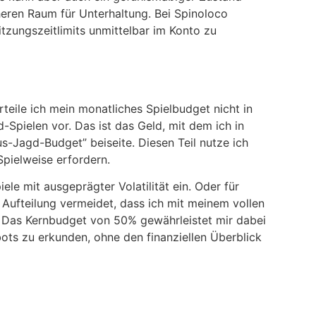
cheren Raum für Unterhaltung. Bei Spinoloco
Sitzungszeitlimits unmittelbar im Konto zu
teile ich mein monatliches Spielbudget nicht in
Spielen vor. Das ist das Geld, mit dem ich in
us-Jagd-Budget” beiseite. Diesen Teil nutze ich
Spielweise erfordern.
ele mit ausgeprägter Volatilität ein. Oder für
 Aufteilung vermeidet, dass ich mit meinem vollen
. Das Kernbudget von 50% gewährleistet mir dabei
bots zu erkunden, ohne den finanziellen Überblick