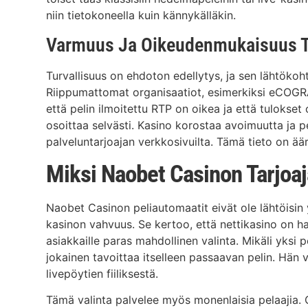
niin tietokoneella kuin kännykälläkin.
Varmuus Ja Oikeudenmukaisuus Ta
Turvallisuus on ehdoton edellytys, ja sen lähtökohta
Riippumattomat organisaatiot, esimerkiksi eCOGRA, 
että pelin ilmoitettu RTP on oikea ja että tulokset
osoittaa selvästi. Kasino korostaa avoimuutta ja pe
palveluntarjoajan verkkosivuilta. Tämä tieto on ää
Miksi Naobet Casinon Tarjoa
Naobet Casinon peliautomaatit eivät ole lähtöisin
kasinon vahvuus. Se kertoo, että nettikasino on ha
asiakkaille paras mahdollinen valinta. Mikäli yksi p
jokainen tavoittaa itselleen passaavan pelin. Hän v
livepöytien fiiliksestä.
Tämä valinta palvelee myös monenlaisia pelaajia. O