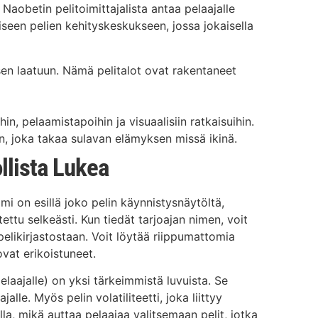
Naobetin pelitoimittajalista antaa pelaajalle
uiseen pelien kehityskeskukseen, jossa jokaisella
en laatuun. Nämä pelitalot ovat rakentaneet
in, pelaamistapoihin ja visuaalisiin ratkaisuihin.
en, joka takaa sulavan elämyksen missä ikinä.
llista Lukea
i on esillä joko pelin käynnistysnäytöltä,
ettu selkeästi. Kun tiedät tarjoajan nimen, voit
pelikirjastostaan. Voit löytää riippumattomia
ovat erikoistuneet.
laajalle) on yksi tärkeimmistä luvuista. Se
lle. Myös pelin volatiliteetti, joka liittyy
lla, mikä auttaa pelaajaa valitsemaan pelit, jotka