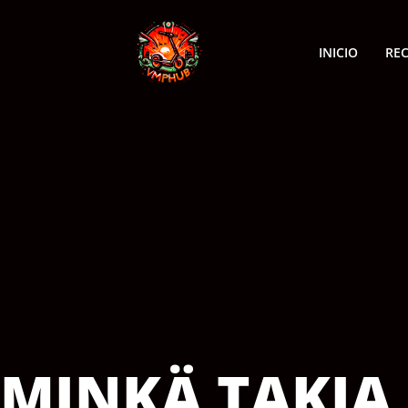
INICIO
RE
MINKÄ TAKIA