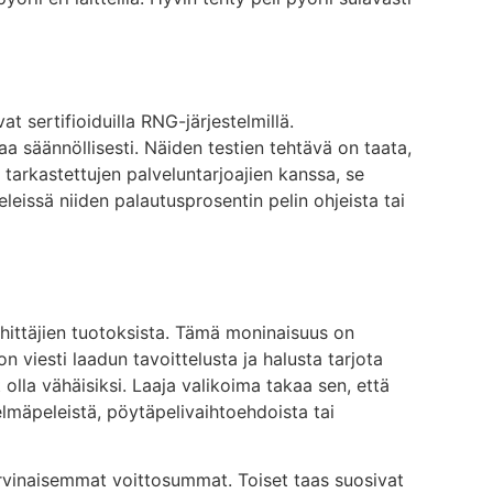
t sertifioiduilla RNG-järjestelmillä.
a säännöllisesti. Näiden testien tehtävä on taata,
 tarkastettujen palveluntarjoajien kanssa, se
leissä niiden palautusprosentin pelin ohjeista tai
ehittäjien tuotoksista. Tämä moninaisuus on
 viesti laadun tavoittelusta ja halusta tarjota
t olla vähäisiksi. Laaja valikoima takaa sen, että
delmäpeleistä, pöytäpelivaihtoehdoista tai
harvinaisemmat voittosummat. Toiset taas suosivat